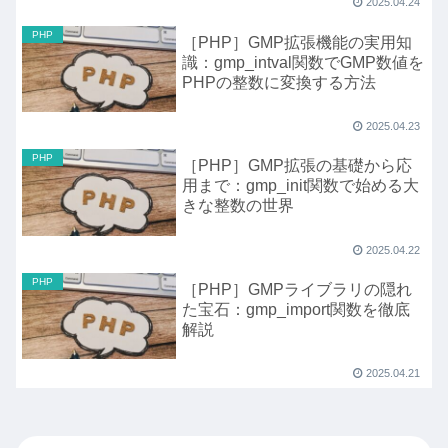
2025.04.24
PHP
［PHP］GMP拡張機能の実用知
識：gmp_intval関数でGMP数値を
PHPの整数に変換する方法
2025.04.23
PHP
［PHP］GMP拡張の基礎から応
用まで：gmp_init関数で始める大
きな整数の世界
2025.04.22
PHP
［PHP］GMPライブラリの隠れ
た宝石：gmp_import関数を徹底
解説
2025.04.21