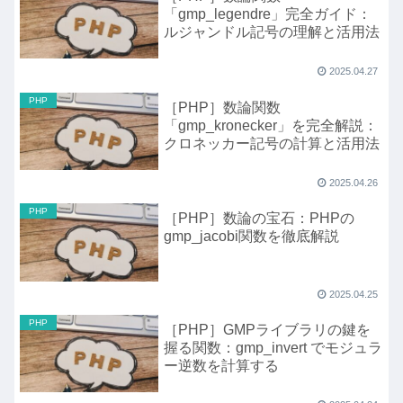
「gmp_legendre」完全ガイド：
ルジャンドル記号の理解と活用法
2025.04.27
PHP
［PHP］数論関数
「gmp_kronecker」を完全解説：
クロネッカー記号の計算と活用法
2025.04.26
PHP
［PHP］数論の宝石：PHPの
gmp_jacobi関数を徹底解説
2025.04.25
PHP
［PHP］GMPライブラリの鍵を
握る関数：gmp_invert でモジュラ
ー逆数を計算する