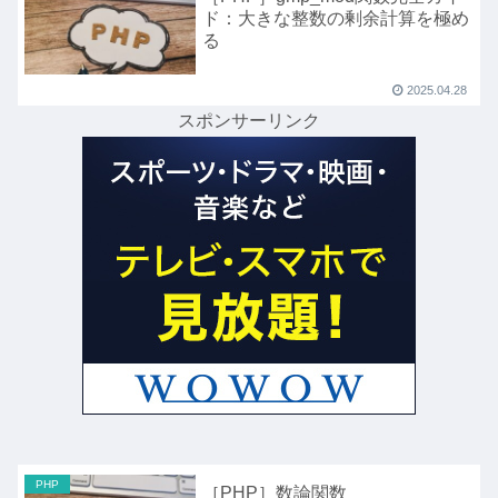
ド：大きな整数の剰余計算を極め
る
2025.04.28
スポンサーリンク
PHP
［PHP］数論関数