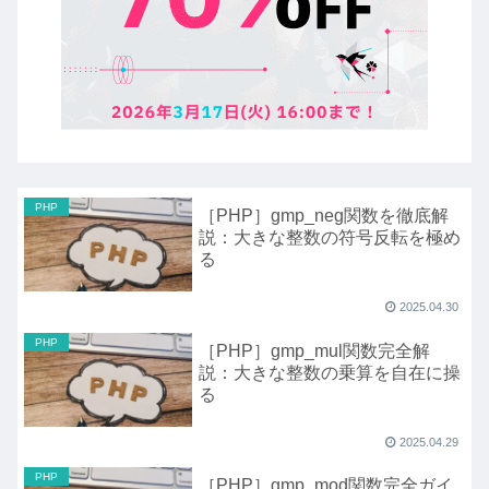
PHP
［PHP］gmp_neg関数を徹底解
説：大きな整数の符号反転を極め
る
2025.04.30
PHP
［PHP］gmp_mul関数完全解
説：大きな整数の乗算を自在に操
る
2025.04.29
PHP
［PHP］gmp_mod関数完全ガイ