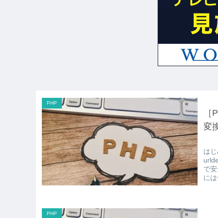
PHP
［P
変
はじ
ur
で安
には
PHP