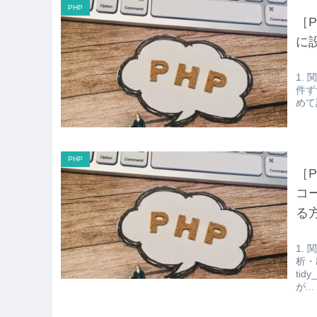
PHP
［P
に
1. 
件ず
めて設
PHP
［P
コ
る
1. 
析・
ti
が...