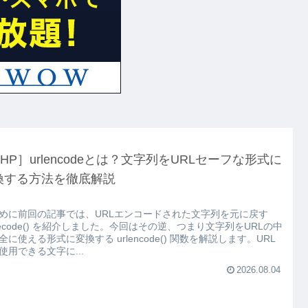
HP］urlencodeとは？文字列をURLセーフな形式に
換する方法を徹底解説
めに前回の記事では、URLエンコードされた文字列を元に戻す
ldecode() を紹介しました。今回はその逆、つまり文字列をURLの中
全に使える形式に変換する urlencode() 関数を解説します。URL
使用できる文字に...
2026.08.04