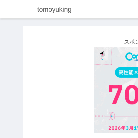
tomoyuking
スポ