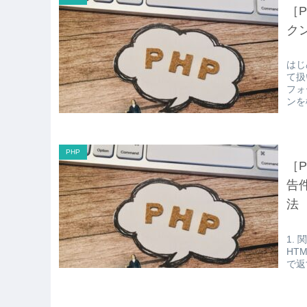
［P
ク
はじ
て扱
フォ
ンを
PHP
［P
告
法
1. 
HT
で返す