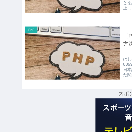
とを
上...
PHP
［P
方
はじ
88
日本
た関
スポ