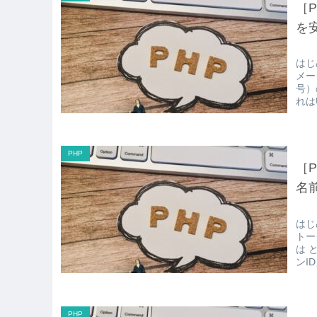
［P
を
はじ
メー
号）
れは
PHP
［P
名
はじ
トー
は 
ンI
PHP