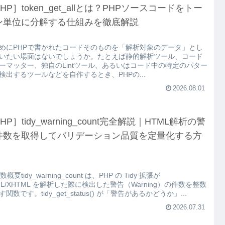
HP］token_get_allとは？PHPソースコードをトー
ン単位に分解する仕組みを徹底解説
めにPHPで書かれたコードそのものを「解析対象のデータ」とし
いたい場面はないでしょうか。たとえば静的解析ツール、コード
ーマッター、独自のLintツール、あるいはコード中の特定のパター
検出するツールなどを自作するとき、PHPの...
2026.08.01
HP］tidy_warning_count完全解説｜HTML解析の警
件数を取得してバリデーション品質を定量化する方
関数概要tidy_warning_count は、PHP の Tidy 拡張が
ML/XHTML を解析した際に検出した警告（Warning）の件数を整数
関数です。tidy_get_status() が「警告があるかどうか」...
2026.07.31