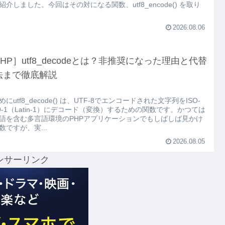
紹介しました。今回はその対になる関数、utf8_encode() を取り
2026.08.06
HP］utf8_decodeとは？非推奨になった理由と代替
法まで徹底解説
めにutf8_decode() は、UTF-8でエンコードされた文字列をISO-
59-1（Latin-1）にデコード（変換）するための関数です。かつては
語を含む多言語環境のPHPアプリケーションでもしばしば見かけ
数ですが、実...
2026.08.05
ンサーリンク