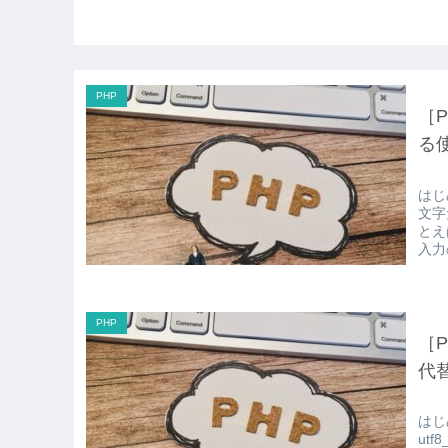
PHP
［P
る
はじ
文字
とえば
入力
PHP
［P
代
はじ
ut