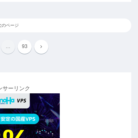
次のページ
次
…
93
へ
ンサーリンク