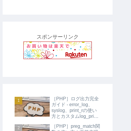
スポンサーリンク
［PHP］ログ出力完全
ガイド - error_log、
syslog、print_rの使い
方とカスタムlog_print
関数の実装
［PHP］preg_match関