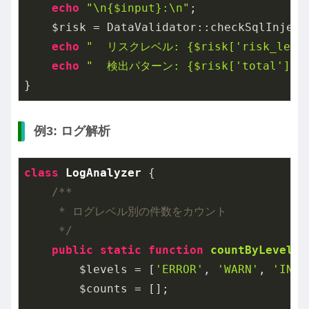
echo
"\n{$input}:\n"
;

    $risk = DataValidator::checkSqlInjecti
echo
"  リスクレベル: {$risk['risk_level
echo
"  検出パターン: {$risk['total']}\
例3: ログ解析
class
LogAnalyzer
{

/**

     * ログレベル別の件数をカウント

     */
public
static
function
countByLevel
($
        $levels = [
'ERROR'
, 
'WARN'
, 
'INFO
        $counts = [];
