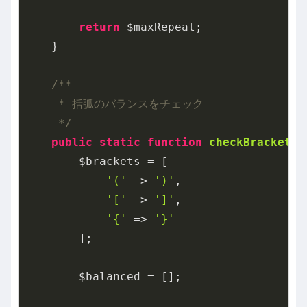
return
 $maxRepeat;

    }

/**

     * 括弧のバランスをチェック

     */
public
static
function
checkBracketBa
        $brackets = [

'('
 => 
')'
,

'['
 => 
']'
,

'{'
 => 
'}'
        ];

        $balanced = [];
