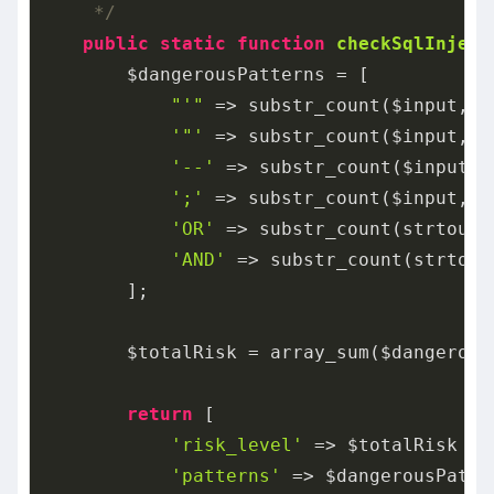
     */
public
static
function
checkSqlInject
        $dangerousPatterns = [

"'"
 => substr_count($input, 
"
'"'
 => substr_count($input, 
'
'--'
 => substr_count($input, 
';'
 => substr_count($input, 
'
'OR'
 => substr_count(strtoupp
'AND'
 => substr_count(strtoup
        ];

        $totalRisk = array_sum($dangerousP
return
 [

'risk_level'
 => $totalRisk > 
'patterns'
 => $dangerousPatter