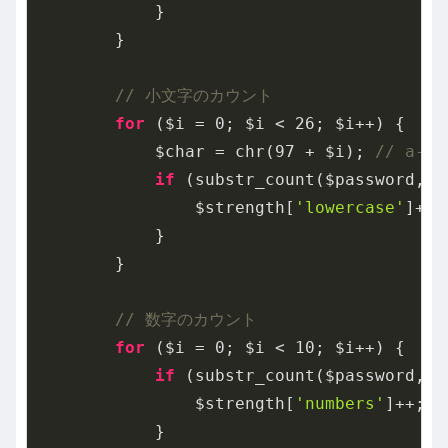
            }

        }

// 小文字のカウント
for
 ($i = 
0
; $i < 
26
; $i++) {

            $char = chr(
97
 + $i); 
// a-z
if
 (substr_count($password, $
                $strength[
'lowercase'
]++;

            }

        }

// 数字のカウント
for
 ($i = 
0
; $i < 
10
; $i++) {

if
 (substr_count($password, (
                $strength[
'numbers'
]++;

            }
