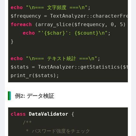
echo
"\n=== 文字頻度 ===\n"
;

foreach
 (array_slice($frequency, 
0
, 
5
) 
as
echo
"'{$char}': {$count}\n"
;

}

echo
"\n=== テキスト統計 ===\n"
;

$stats = TextAnalyzer::getStatistics($text
例2: データ検証
class
DataValidator
{

/**

     * パスワード強度をチェック
