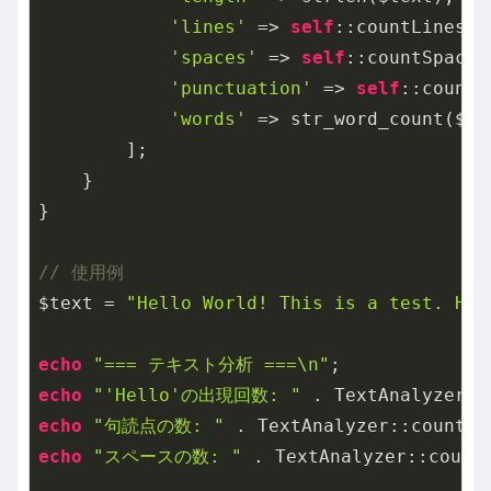
'lines'
 => 
self
::countLines($t
'spaces'
 => 
self
::countSpaces
'punctuation'
 => 
self
::countP
'words'
 => str_word_count($tex
        ];

    }

}

// 使用例
$text = 
"Hello World! This is a test. Hel
echo
"=== テキスト分析 ===\n"
echo
"'Hello'の出現回数: "
 . TextAnalyzer::
echo
"句読点の数: "
 . TextAnalyzer::countPu
echo
"スペースの数: "
 . TextAnalyzer::count