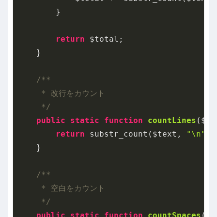
        }

return
 $total;

    }

/**

     * 改行をカウント

     */
public
static
function
countLines
($te
return
 substr_count($text, 
"\n"
) 
    }

/**

     * 空白をカウント

     */
public
static
function
countSpaces
($t