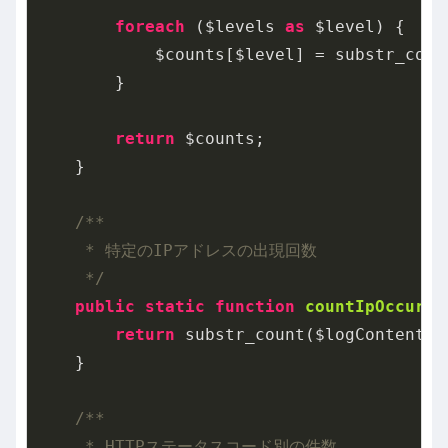
foreach
 ($levels 
as
 $level) {

            $counts[$level] = substr_coun
        }

return
 $counts;

    }

/**

     * 特定のIPアドレスの出現回数

     */
public
static
function
countIpOccurre
return
 substr_count($logContent, $
    }

/**

     * HTTPステータスコード別の件数
