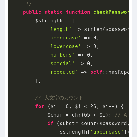
     */
public
static
function
checkPasswordS
        $strength = [

'length'
 => strlen($password),
'uppercase'
 => 
0
,

'lowercase'
 => 
0
,

'numbers'
 => 
0
,

'special'
 => 
0
,

'repeated'
 => 
self
::hasRepeat
        ];

// 大文字のカウント
for
 ($i = 
0
; $i < 
26
; $i++) {

            $char = chr(
65
 + $i); 
// A-Z
if
 (substr_count($password, $
                $strength[
'uppercase'
]++;
