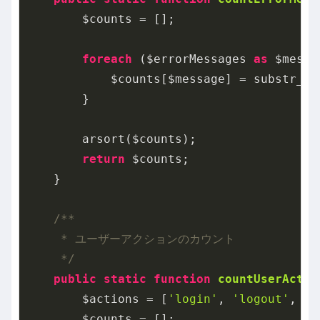
        $counts = [];

foreach
 ($errorMessages 
as
 $messa
            $counts[$message] = substr_co
        }

        arsort($counts);

return
 $counts;

    }

/**

     * ユーザーアクションのカウント

     */
public
static
function
countUserActio
        $actions = [
'login'
, 
'logout'
, 
'u
        $counts = [];
