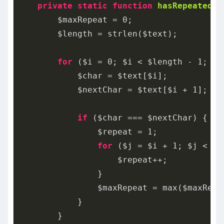
private
static
function
hasRepeatedCh
        $maxRepeat = 
0
;

        $length = strlen($text);

for
 ($i = 
0
; $i < $length - 
1
; $i
            $char = $text[$i];

            $nextChar = $text[$i + 
1
];

if
 ($char === $nextChar) {

                $repeat = 
1
;

for
 ($j = $i + 
1
; $j < $l
                    $repeat++;

                }

                $maxRepeat = max($maxRepea
            }

        }
