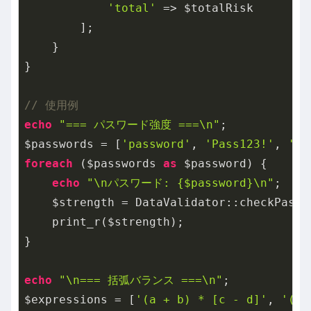
'total'
 => $totalRisk

        ];

    }

}

// 使用例
echo
"=== パスワード強度 ===\n"
;

$passwords = [
'password'
, 
'Pass123!'
, 
'My
foreach
 ($passwords 
as
 $password) {

echo
"\nパスワード: {$password}\n"
;

    $strength = DataValidator::checkPassw
    print_r($strength);

}

echo
"\n=== 括弧バランス ===\n"
;

$expressions = [
'(a + b) * [c - d]'
, 
'((a