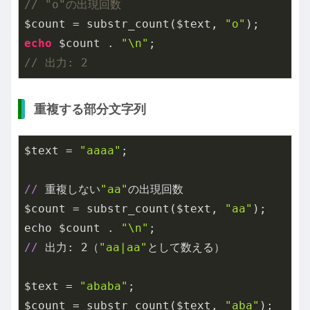
// "o"の出現回数
$count = substr_count($text, 
"o"
echo
 $count . 
"\n"
// 出力: 2
重複する部分文字列
$text = 
"aaaa"
;

//
 重複しない
"aa"
の出現回数

$count = substr_count($text, 
"aa"
);

echo $count . 
"\n"
//
 出力: 
2
（
"aa|aa"
として数える）

$text = 
"ababa"
;

$count = substr_count($text, 
"aba"
);
