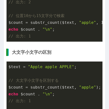
// 出力: 2
// 位置10から15文字分で検索
$count = substr_count($text, 
"apple"
, 
10
,
echo
 $count . 
"\n"
// 出力: 1
大文字小文字の区別
$text = 
"Apple apple APPLE"
;

// 大文字小文字を区別する
$count = substr_count($text, 
"apple"
echo
 $count . 
"\n"
// 出力: 1