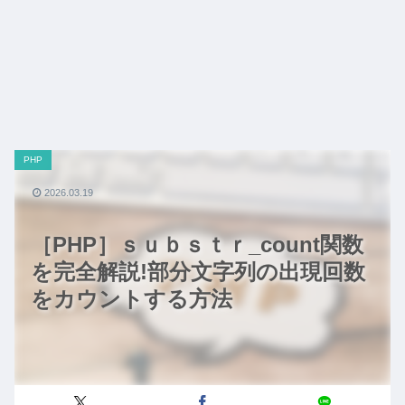
PHP
2026.03.19
［PHP］ｓｕｂｓｔｒ_count関数
を完全解説!部分文字列の出現回数
をカウントする方法