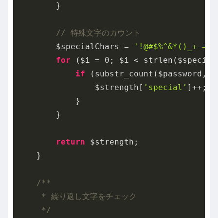
        }

// 特殊文字のカウント
        $specialChars = 
'!@#$%^&*()_+-=[]
for
 ($i = 
0
; $i < strlen($special
if
 (substr_count($password, $
                $strength[
'special'
]++;

            }

        }

return
 $strength;

    }

/**

     * 繰り返し文字をチェック

     */