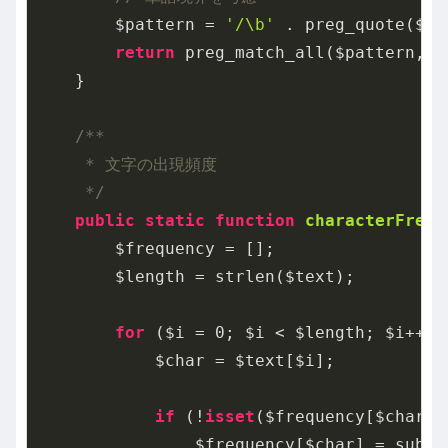
        $pattern = 
'/\b'
 . preg_quote($wo
return
 preg_match_all($pattern, $t
    }

/**

     * 文字の出現頻度

     */
public
static
function
characterFrequ
        $frequency = [];

        $length = strlen($text);

for
 ($i = 
0
; $i < $length; $i++) {
            $char = $text[$i];

if
 (!
isset
($frequency[$char]))
                $frequency[$char] = subst