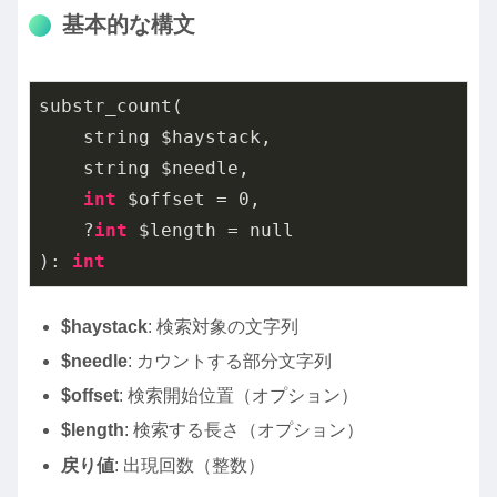
基本的な構文
substr_count(

    string $haystack,

    string $needle,

int
 $offset = 
0
,

    ?
int
 $length = null

): 
int
$haystack
: 検索対象の文字列
$needle
: カウントする部分文字列
$offset
: 検索開始位置（オプション）
$length
: 検索する長さ（オプション）
戻り値
: 出現回数（整数）