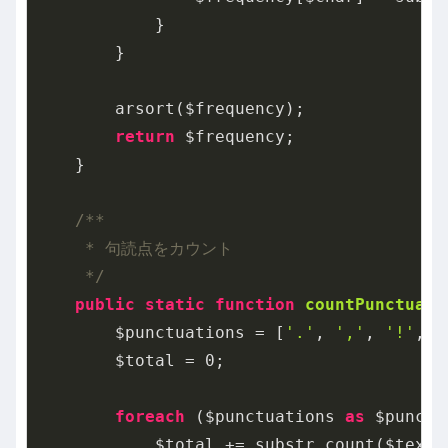
            }

        }

        arsort($frequency);

return
 $frequency;

    }

/**

     * 句読点をカウント

     */
public
static
function
countPunctuati
        $punctuations = [
'.'
, 
','
, 
'!'
, 
'
        $total = 
0
;

foreach
 ($punctuations 
as
 $punct) 
            $total += substr_count($text, 