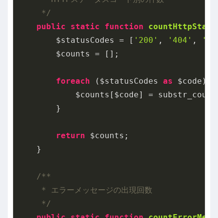
     */
public
static
function
countHttpStatu
        $statusCodes = [
'200'
, 
'404'
, 
'50
        $counts = [];

foreach
 ($statusCodes 
as
 $code) {

            $counts[$code] = substr_count
        }

return
 $counts;

    }

/**

     * エラーメッセージの出現回数

     */
public
static
function
countErrorMess