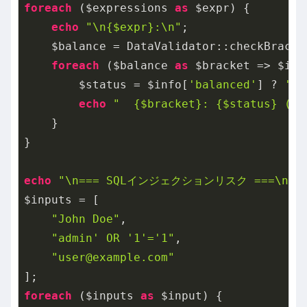
foreach
 ($expressions 
as
 $expr) {

echo
"\n{$expr}:\n"
;

    $balance = DataValidator::checkBracket
foreach
 ($balance 
as
 $bracket => $info
        $status = $info[
'balanced'
] ? 
'OK
echo
"  {$bracket}: {$status} (開
    }

}

echo
"\n=== SQLインジェクションリスク ===\n"
;

$inputs = [

"John Doe"
,

"admin' OR '1'='1"
,

"user@example.com"
foreach
 ($inputs 
as
 $input) {
