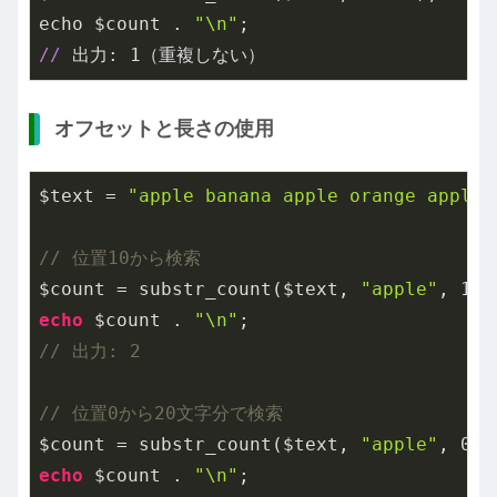
echo $count . 
"\n"
//
 出力: 
1
オフセットと長さの使用
$text = 
"apple banana apple orange apple"
// 位置10から検索
$count = substr_count($text, 
"apple"
, 
10
echo
 $count . 
"\n"
// 出力: 2
// 位置0から20文字分で検索
$count = substr_count($text, 
"apple"
, 
0
, 
echo
 $count . 
"\n"