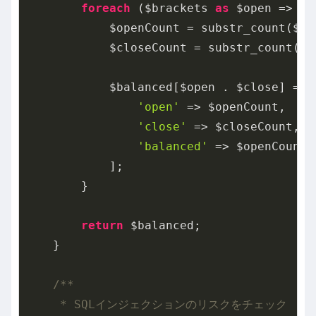
foreach
 ($brackets 
as
 $open => $c
            $openCount = substr_count($tex
            $closeCount = substr_count($te
            $balanced[$open . $close] = [

'open'
 => $openCount,

'close'
 => $closeCount,

'balanced'
 => $openCount 
            ];

        }

return
 $balanced;

    }

/**

     * SQLインジェクションのリスクをチェック
