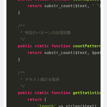
return
 substr_count($text, 
' '
);

    }

/**

     * 特定のパターンの出現回数

     */
public
static
function
countPattern
($
return
 substr_count($text, $patter
    }

/**

     * テキスト統計を取得

     */
public
static
function
getStatistics
(
return
 [

'length'
 => strlen($text),
