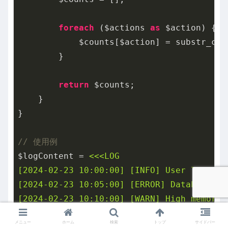
foreach
 ($actions 
as
 $action) {

            $counts[$action] = substr_cou
        }

return
 $counts;

    }

}

// 使用例
$logContent = 
<<<LOG

[2024-02-23 10:00:00] [INFO] User login: 1
[2024-02-23 10:05:00] [ERROR] Database con
[2024-02-23 10:10:00] [WARN] High memory u
[2024-02-23 10:15:00] [INFO] User logout: 
メニュー
ホーム
検索
トップ
サイドバー
[2024-02-23 10:20:00] [ERROR] Database con