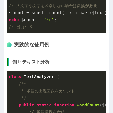
// 大文字小文字を区別しない場合は変換が必要
$count = substr_count(strtolower($text), 
echo
 $count . 
"\n"
// 出力: 3
実践的な使用例
例1: テキスト分析
class
TextAnalyzer
{

/**

     * 単語の出現回数をカウント

     */
public
static
function
wordCount
($tex
// 単語境界を考慮