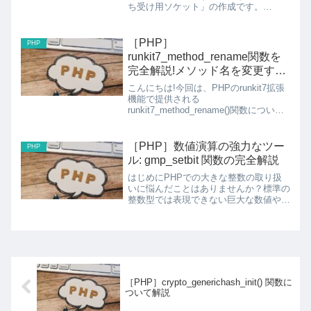
ち受け用ソケット」の作成です。
stream_socket_server は、TCP・
UDP・UNIXドメインソケットなど、さ
まざまな種類のリスニングソケットをシ
［PHP］
PHP
ンプルな...
runkit7_method_rename関数を
完全解説!メソッド名を変更する
方法
こんにちは!今回は、PHPのrunkit7拡張
機能で提供される
runkit7_method_rename()関数について
詳しく解説していきます。既存のクラス
メソッドの名前を実行時に変更できる、
ユニークな関数です!runkit7_method...
［PHP］数値演算の強力なツー
PHP
ル: gmp_setbit 関数の完全解説
はじめにPHPでの大きな整数の取り扱
いに悩んだことはありませんか？標準の
整数型では表現できない巨大な数値や、
ビット操作が必要な場面での苦労は多く
の開発者が経験するものです。そんな時
に力を発揮するのが「GMP拡張モジュ
ール」とその関数群です。...
［PHP］crypto_generichash_init() 関数に
ついて解説