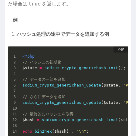
true
た場合は
を返します。
例
ハッシュ処理の途中でデータを追加する例
<?php
// ハッシュの初期化
$state
=
sodium_crypto_generichash_init
(
)
;
// データの一部を追加
sodium_crypto_generichash_update
(
$state
,
"Part
// さらにデータを追加
sodium_crypto_generichash_update
(
$state
,
"Part
// 最終的にハッシュを取得
$hash
=
sodium_crypto_generichash_final
(
$state
echo
bin2hex
(
$hash
)
.
"\n"
;