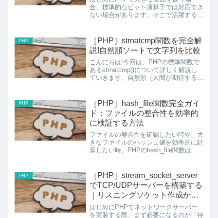
合、標準的なビット演算子では対応でき
ない場合があります。そこで活躍するの
がGMP拡張で提供される関数群です。
今回は、GMP拡張の中でもビット単位
のAND演算を行う「gmp_and」関数に
［PHP］strnatcmp関数を完全解
PHP
ついて詳しく解説しま...
説!自然順ソートで文字列を比較
こんにちは!今回は、PHPの標準関数で
あるstrnatcmp()について詳しく解説し
ていきます。自然順（人間が期待する順
序）で文字列を比較する関数で
す!strnatcmp関数とは?strnatcmp()関数
は、2つの文字列を自然順アルゴリズ...
［PHP］hash_file関数完全ガイ
PHP
ド：ファイルの整合性を効率的
に検証する方法
ファイルの整合性を確認したい時や、大
きなファイルのハッシュ値を効率的に計
算したい時、PHPのhash_file関数は非
常に便利なツールです。今日はこの関数
の使い方から実践的な応用例まで詳しく
解説していきます。hash_file関数とは？
［PHP］stream_socket_server
PHP
ha...
でTCP/UDPサーバーを構築する
｜リスニングソケット作成から
本格サーバー実装まで実践ガイ
はじめにPHPでネットワークサーバー
ド
を実装する際、まず必要になるのが「待