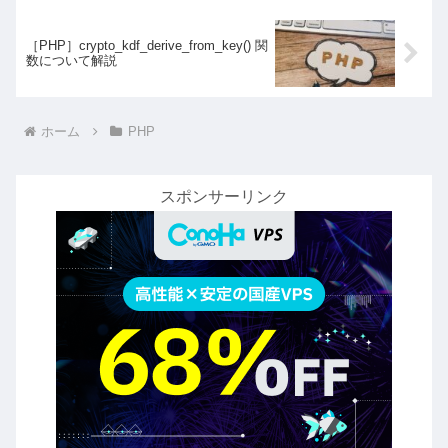
［PHP］crypto_kdf_derive_from_key() 関
数について解説
ホーム
PHP
スポンサーリンク