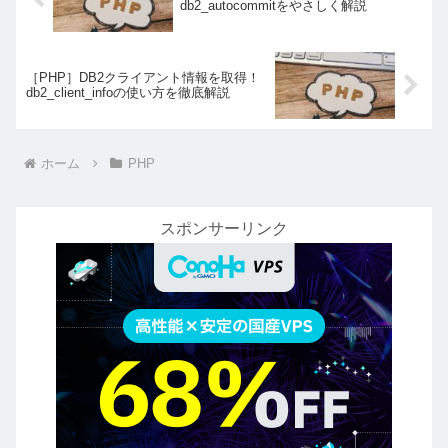
db2_autocommitをやさしく解説
［PHP］DB2クライアント情報を取得！
db2_client_infoの使い方を徹底解説
ホーム
PHP
スポンサーリンク