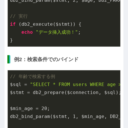
db2_bind_param($stmt, 
2
, $age, DB2_PARAM_
// 実行
if
 (db2_execute($stmt)) {

echo
"データ挿入成功！"
;

}
例2：検索条件でのバインド
// 年齢で検索する例
$sql = 
"SELECT * FROM users WHERE age > ?
$stmt = db2_prepare($connection, $sql);

$min_age = 
20
;

db2_bind_param($stmt, 
1
, $min_age, DB2_PAR