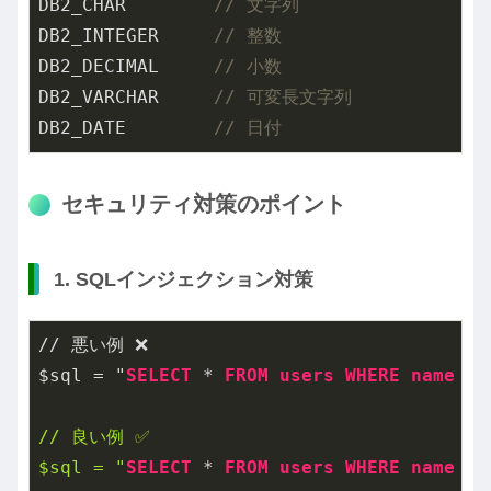
DB2_CHAR        
// 文字列
DB2_INTEGER     
// 整数
DB2_DECIMAL     
// 小数
DB2_VARCHAR     
// 可変長文字列
DB2_DATE        
// 日付
セキュリティ対策のポイント
1. SQLインジェクション対策
// 悪い例 ❌

$sql = "
SELECT
 * 
FROM
users
WHERE
name
 = 
// 良い例 ✅

$sql = "
SELECT
 * 
FROM
users
WHERE
name
 = 