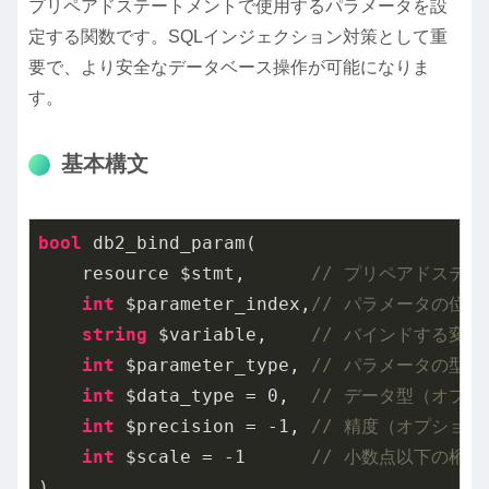
プリペアドステートメントで使用するパラメータを設
定する関数です。SQLインジェクション対策として重
要で、より安全なデータベース操作が可能になりま
す。
基本構文
bool
 db2_bind_param(

    resource $stmt,      
// プリペアドステー
int
 $parameter_index,
// パラメータの位置
string
 $variable,    
// バインドする変数
int
 $parameter_type, 
// パラメータの型
int
 $data_type = 
0
,  
// データ型（オプシ
int
 $precision = 
-1
, 
// 精度（オプション
int
 $scale = 
-1
// 小数点以下の桁
)