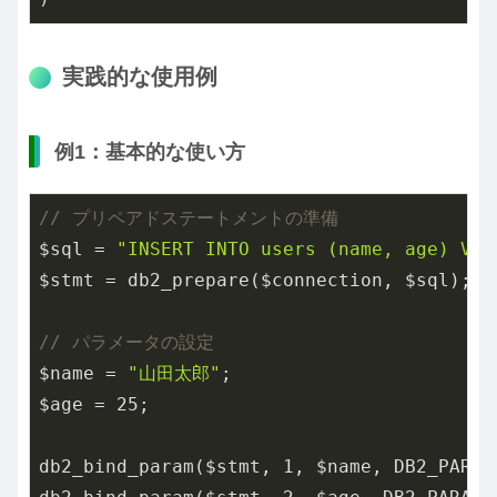
実践的な使用例
例1：基本的な使い方
// プリペアドステートメントの準備
$sql = 
"INSERT INTO users (name, age) VAL
$stmt = db2_prepare($connection, $sql);

// パラメータの設定
$name = 
"山田太郎"
;

$age = 
25
;

db2_bind_param($stmt, 
1
, $name, DB2_PARAM