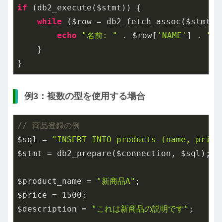
if
 (db2_execute($stmt)) {

while
 ($row = db2_fetch_assoc($stmt)) 
echo
"名前: "
 . $row[
'NAME'
] . 
",
    }

}
例3：複数の型を使用する場合
// 商品登録の例
$sql = 
"INSERT INTO products (name, price
$stmt = db2_prepare($connection, $sql);

$product_name = 
"新商品A"
;

$price = 
1500
;

$description = 
"これは新商品の説明です"
;
