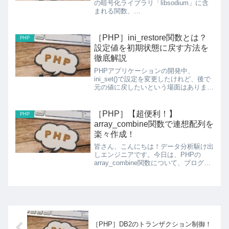
の暗号化ライブラリ「libsodium」に含
まれる関数、
crypto_kdf_derive_from_key() について
詳しくお話しします。この関数は、鍵導
出関数（KDF: Key Derivation...
［PHP］ini_restore関数とは？
PHP
設定値を初期状態に戻す方法を
徹底解説
PHPアプリケーションの開発中、
ini_set()で設定を変更したけれど、後で
元の値に戻したいという場面はありませ
んか？そんな時に役立つのが
ini_restore()関数です。この記事では、
ini_restore()関数の詳しい使い方から
［PHP］【超便利！】
PHP
実...
array_combine関数で連想配列を
楽々作成！
皆さん、こんにちは！データ分析駆け出
しエンジニアです。今日は、PHPの
array_combine関数について、ブログ風
に分かりやすく解説していきます。1.
array_combine関数ってなに？
array_combine関数は、2つの配列...
［PHP］DB2のトランザクション制御！