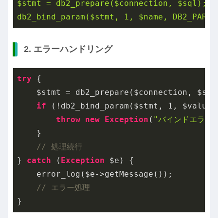
$stmt = db2_prepare($connection, $sql);

db2_bind_param($stmt, 1, $name, DB2_PARAM
2. エラーハンドリング
try
 {

    $stmt = db2_prepare($connection, $sql)
if
 (!db2_bind_param($stmt, 
1
, $value,
throw
new
Exception
(
"バインドエラー"
    }

// 処理続行
} 
catch
 (
Exception
 $e) {

    error_log($e->getMessage());

// エラー処理
}