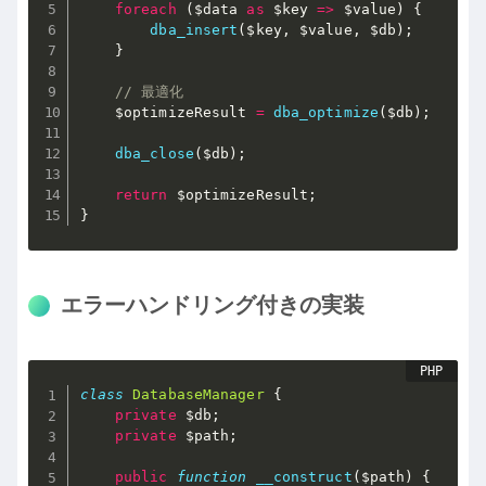
foreach
(
$data
as
$key
=
>
$value
)
{
dba_insert
(
$key
,
$value
,
$db
)
;
}
// 最適化
$optimizeResult
=
dba_optimize
(
$db
)
;
dba_close
(
$db
)
;
return
$optimizeResult
;
}
エラーハンドリング付きの実装
class
DatabaseManager
{
private
$db
;
private
$path
;
public
function
__construct
(
$path
)
{