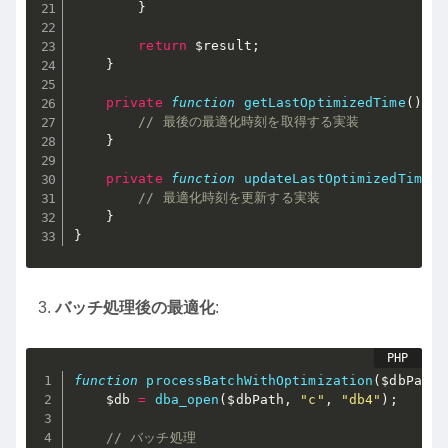
}
return
$result
;
}
private
function
getLastOptimizedTime
(
)
{
// 最後の最適化時刻を取得する実装
}
private
function
updateLastOptimizedTime
(
)
// 最適化時刻を更新する実装
}
}
バッチ処理後の最適化
:
function
processBatchWithOptimization
(
$dbPath
,
$db
=
dba_open
(
$dbPath
,
"c"
,
"db4"
)
;
// バッチ処理