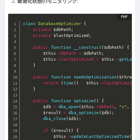
最適化状態のモニタリング
:
class
DatabaseOptimizer
{
private
$dbPath
;
private
$lastOptimized
;
public
function
__construct
(
$dbPath
)
{
$this
-
>
dbPath
=
$dbPath
;
$this
-
>
lastOptimized
=
$this
-
>
getLastO
}
public
function
needsOptimization
(
$thresho
return
(
time
(
)
-
$this
-
>
lastOptimized
)
}
public
function
optimize
(
)
{
$db
=
dba_open
(
$this
-
>
dbPath
,
"c"
,
"db
$result
=
dba_optimize
(
$db
)
;
dba_close
(
$db
)
;
if
(
$result
)
{
$this
-
>
updateLastOptimizedTime
(
)
;