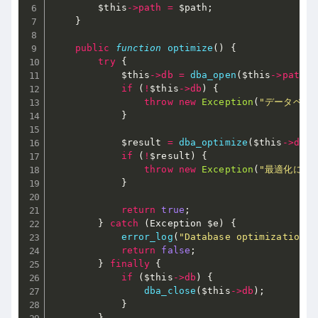
$this
-
>
path
=
$path
;
}
public
function
optimize
(
)
{
try
{
$this
-
>
db
=
dba_open
(
$this
-
>
path
,
if
(
!
$this
-
>
db
)
{
throw
new
Exception
(
"データベー
}
$result
=
dba_optimize
(
$this
-
>
db
)
;
if
(
!
$result
)
{
throw
new
Exception
(
"最適化に失
}
return
true
;
}
catch
(
Exception 
$e
)
{
error_log
(
"Database optimization e
return
false
;
}
finally
{
if
(
$this
-
>
db
)
{
dba_close
(
$this
-
>
db
)
;
}
}