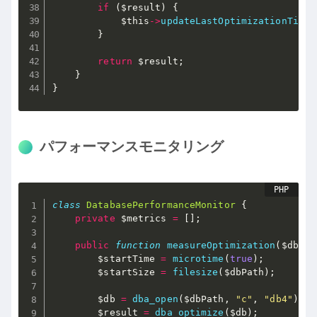
if
(
$result
)
{
$this
-
>
updateLastOptimizationTime
(
}
return
$result
;
}
}
パフォーマンスモニタリング
class
DatabasePerformanceMonitor
{
private
$metrics
=
[
]
;
public
function
measureOptimization
(
$dbPat
$startTime
=
microtime
(
true
)
;
$startSize
=
filesize
(
$dbPath
)
;
$db
=
dba_open
(
$dbPath
,
"c"
,
"db4"
)
;
$result
=
dba_optimize
(
$db
)
;