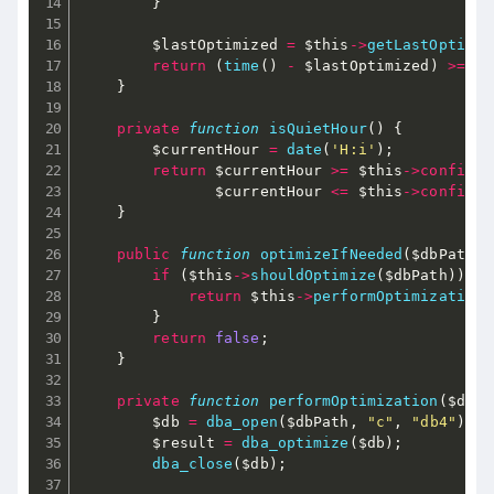
}
$lastOptimized
=
$this
-
>
getLastOptimiz
return
(
time
(
)
-
$lastOptimized
)
>=
$t
}
private
function
isQuietHour
(
)
{
$currentHour
=
date
(
'H:i'
)
;
return
$currentHour
>=
$this
-
>
config
[
'
$currentHour
<=
$this
-
>
config
[
'
}
public
function
optimizeIfNeeded
(
$dbPath
)
if
(
$this
-
>
shouldOptimize
(
$dbPath
)
)
{
return
$this
-
>
performOptimization
(
}
return
false
;
}
private
function
performOptimization
(
$dbPa
$db
=
dba_open
(
$dbPath
,
"c"
,
"db4"
)
;
$result
=
dba_optimize
(
$db
)
;
dba_close
(
$db
)
;