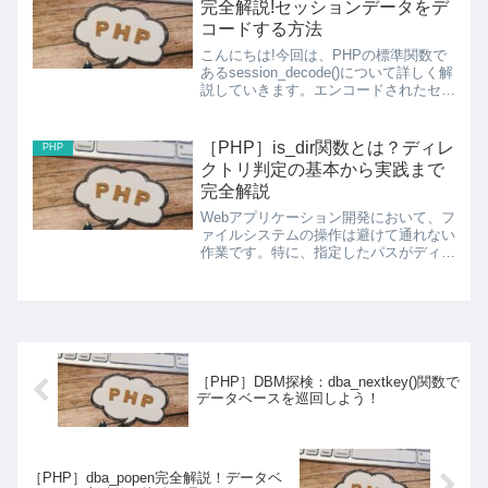
完全解説!セッションデータをデ
コードする方法
こんにちは!今回は、PHPの標準関数で
あるsession_decode()について詳しく解
説していきます。エンコードされたセッ
ションデータを$_SESSION変数に復元
できる、セッション操作の高度な関数で
す!session_decode関数...
［PHP］is_dir関数とは？ディレ
PHP
クトリ判定の基本から実践まで
完全解説
Webアプリケーション開発において、フ
ァイルシステムの操作は避けて通れない
作業です。特に、指定したパスがディレ
クトリなのかファイルなのかを判定する
ことは、ファイル操作の基本中の基本。
そんな時に活躍するのがis_dir()関数で
す。この記事で...
［PHP］DBM探検：dba_nextkey()関数で
データベースを巡回しよう！
［PHP］dba_popen完全解説！データベ