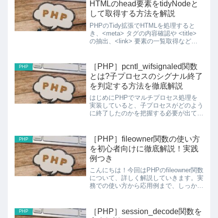
HTMLのhead要素をtidyNodeと
して取得する方法を解説
PHPのTidy拡張でHTMLを処理すると
き、<meta> タグの内容確認や <title>
の抽出、<link> 要素の一覧取得など、
<head> 要素の中身だけを操作したい場
面があります。そのときに使うのが
tidy_get_head(...
［PHP］pcntl_wifsignaled関数
PHP
とは?子プロセスのシグナル終了
を判定する方法を徹底解説
はじめにPHPでマルチプロセス処理を
実装していると、子プロセスがどのよう
に終了したのかを把握する必要が出てき
ます。今回は、子プロセスがシグナルに
よって終了したかどうかを判定する
pcntl_wifsignaled関数について、実践的
［PHP］fileowner関数の使い方
PHP
な例を交え...
を初心者向けに徹底解説！実践
例つき
こんにちは！今回はPHPのfileowner関数
について、詳しく解説していきます。実
務での使い方から応用例まで、しっかり
とカバーしていきましょう。1.
fileowner関数の基礎知識構文int
fileowner ( string $fi...
［PHP］session_decode関数を
PHP