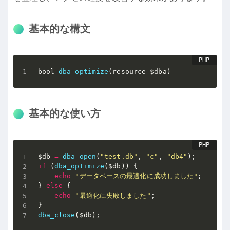
基本的な構文
bool 
dba_optimize
(
resource 
$dba
)
基本的な使い方
$db
=
dba_open
(
"test.db"
,
"c"
,
"db4"
)
;
if
(
dba_optimize
(
$db
)
)
{
echo
"データベースの最適化に成功しました"
;
}
else
{
echo
"最適化に失敗しました"
;
}
dba_close
(
$db
)
;