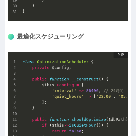
}
}
最適化スケジューリング
class
OptimizationScheduler
{
private
$config
;
public
function
__construct
(
)
{
$this
-
>
config
=
[
'interval'
=
>
86400
,
// 24時間
'quiet_hours'
=
>
[
'23:00'
,
'05:00'
]
;
}
public
function
shouldOptimize
(
$dbPath
)
{
if
(
$this
-
>
isQuietHour
(
)
)
{
return
false
;