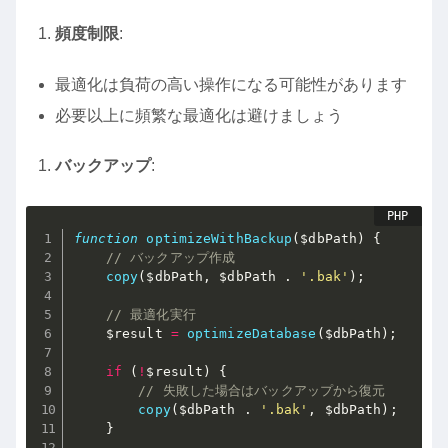
頻度制限
:
最適化は負荷の高い操作になる可能性があります
必要以上に頻繁な最適化は避けましょう
バックアップ
:
function
optimizeWithBackup
(
$dbPath
)
{
// バックアップ作成
copy
(
$dbPath
,
$dbPath
.
'.bak'
)
;
// 最適化実行
$result
=
optimizeDatabase
(
$dbPath
)
;
if
(
!
$result
)
{
// 失敗した場合はバックアップから復元
copy
(
$dbPath
.
'.bak'
,
$dbPath
)
;
}