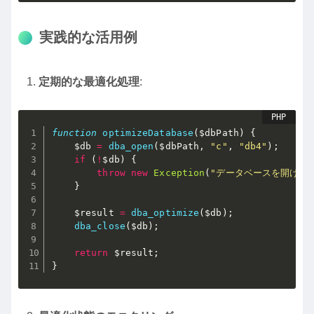
実践的な活用例
定期的な最適化処理
:
function
optimizeDatabase
(
$dbPath
)
{
$db
=
dba_open
(
$dbPath
,
"c"
,
"db4"
)
;
if
(
!
$db
)
{
throw
new
Exception
(
"データベースを開けま
}
$result
=
dba_optimize
(
$db
)
;
dba_close
(
$db
)
;
return
$result
;
}