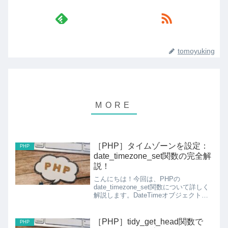
tomoyuking
［PHP］タイムゾーンを設定：
PHP
date_timezone_set関数の完全解
説！
こんにちは！今回は、PHPの
date_timezone_set関数について詳しく
解説します。DateTimeオブジェクトの
タイムゾーンを設定する際に使用する重
要な関数です。1. date_timezone_set関
数の基本情報構文DateT...
［PHP］tidy_get_head関数で
PHP