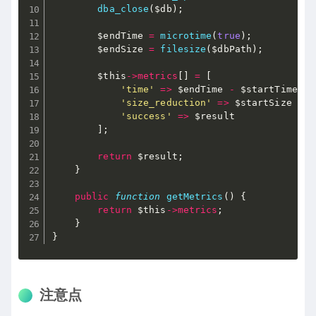
dba_close
(
$db
)
;
$endTime
=
microtime
(
true
)
;
$endSize
=
filesize
(
$dbPath
)
;
$this
-
>
metrics
[
]
=
[
'time'
=
>
$endTime
-
$startTime
,
'size_reduction'
=
>
$startSize
-
$
'success'
=
>
$result
]
;
return
$result
;
}
public
function
getMetrics
(
)
{
return
$this
-
>
metrics
;
}
}
注意点