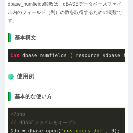
dbase_numfields関数は、dBASEデータベースファイ
ル内のフィールド（列）の数を取得するための関数で
す。
基本構文
int
 dbase_numfields ( resource $dbase_ide
使用例
基本的な使い方
<?php
// dBASEファイルをオープン
$db = dbase_open(
'customers.dbf'
, 
0
);
