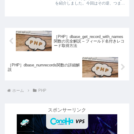
を紹介しました。今回はその逆、つまり
文字列をURLの中で安全に使える形式に
変換する urlencode() 関数を解説しま
す。URLには使用できる文字に...
［PHP］dbase_get_record_with_names
関数の完全解説 – フィールド名付きレコ
ード取得方法
［PHP］dbase_numrecords関数の詳細解
説
ホーム
PHP
スポンサーリンク