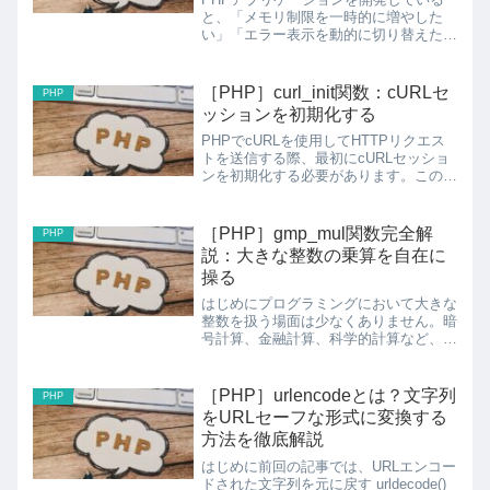
と、「メモリ制限を一時的に増やした
い」「エラー表示を動的に切り替えた
い」といった場面に遭遇することがあり
ます。そんな時に欠かせないのが
ini_set()関数です。この記事では、
［PHP］curl_init関数：cURLセ
PHP
ini_set()関数の基本...
ッションを初期化する
PHPでcURLを使用してHTTPリクエス
トを送信する際、最初にcURLセッショ
ンを初期化する必要があります。このた
めに使用される関数がcurl_initです。こ
の関数は、cURLハンドルを返し、後続
のcURL関数で使用されます。基本的な
［PHP］gmp_mul関数完全解
PHP
使...
説：大きな整数の乗算を自在に
操る
はじめにプログラミングにおいて大きな
整数を扱う場面は少なくありません。暗
号計算、金融計算、科学的計算など、
PHPの標準的な整数型では表現できな
い巨大な数値を正確に処理する必要があ
る場合があります。そんなときに力を発
［PHP］urlencodeとは？文字列
PHP
揮するのが、PHP GMP...
をURLセーフな形式に変換する
方法を徹底解説
はじめに前回の記事では、URLエンコー
ドされた文字列を元に戻す urldecode()