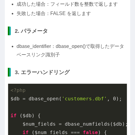
成功した場合：フィールド数を整数で返します
失敗した場合：FALSE を返します
2. パラメータ
dbase_identifier：dbase_open()で取得したデータ
ベースリンク識別子
3. エラーハンドリング
<?php
$db = dbase_open(
'customers.dbf'
, 
0
);

if
 ($db) {

    $num_fields = dbase_numfields($db);

if
 ($num_fields === 
false
) {
