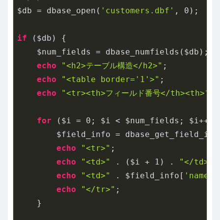
$db = dbase_open(
'customers.dbf'
, 
0
);

if
 ($db) {

    $num_fields = dbase_numfields($db);

echo
"<h2>テーブル構造</h2>"
;

echo
"<table border='1'>"
;

echo
"<tr><th>フィールド番号</th><th>フィ
for
 ($i = 
0
; $i < $num_fields; $i++) {
        $field_info = dbase_get_field_info
echo
"<tr>"
;

echo
"<td>"
 . ($i + 
1
) . 
"</td>"
;

echo
"<td>"
 . $field_info[
'name'
]
echo
"</tr>"
;

    }
