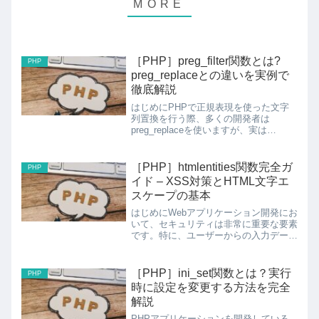
［PHP］preg_filter関数とは?
PHP
preg_replaceとの違いを実例で
徹底解説
はじめにPHPで正規表現を使った文字
列置換を行う際、多くの開発者は
preg_replaceを使いますが、実は
preg_filterという便利な関数があること
をご存知でしょうか?この2つの関数は
非常に似ていますが、決定的な違いがあ
［PHP］htmlentities関数完全ガ
PHP
ります。今回...
イド – XSS対策とHTML文字エ
スケープの基本
はじめにWebアプリケーション開発にお
いて、セキュリティは非常に重要な要素
です。特に、ユーザーからの入力データ
をWebページに表示する際には、
XSS（クロスサイトスクリプティン
グ）攻撃を防ぐための適切な処理が必要
［PHP］ini_set関数とは？実行
PHP
不可欠です。PHPのhtml...
時に設定を変更する方法を完全
解説
PHPアプリケーションを開発している