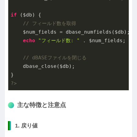
if
 ($db) {

// フィールド数を取得
    $num_fields = dbase_numfields($db);

echo
"フィールド数: "
 . $num_fields;

// dBASEファイルを閉じる
    dbase_close($db);

?>
主な特徴と注意点
1. 戻り値