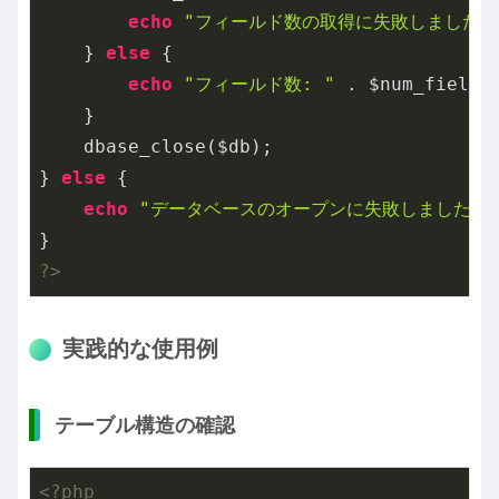
echo
"フィールド数の取得に失敗しました"
;
    } 
else
 {

echo
"フィールド数: "
 . $num_fields;
    }

    dbase_close($db);

} 
else
 {

echo
"データベースのオープンに失敗しました"
;

?>
実践的な使用例
テーブル構造の確認
<?php