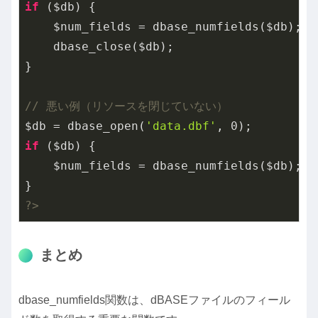
if
 ($db) {

    $num_fields = dbase_numfields($db);

    dbase_close($db);

}

// 悪い例（リソースを閉じていない）
$db = dbase_open(
'data.dbf'
, 
0
if
 ($db) {

    $num_fields = dbase_numfields($db);

?>
まとめ
dbase_numfields関数は、dBASEファイルのフィール