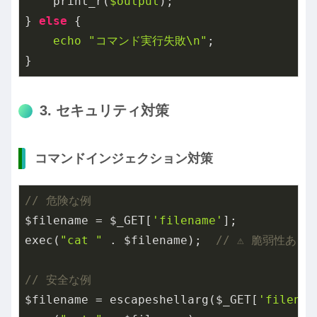
    print_r(
$output
);

} 
else
 {

echo
"コマンド実行失敗\n"
;

}
3. セキュリティ対策
コマンドインジェクション対策
// 危険な例
$filename = $_GET[
'filename'
];

exec(
"cat "
 . $filename);  
// ⚠️ 脆弱性あり
// 安全な例
$filename = escapeshellarg($_GET[
'filenam