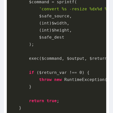
        $command = sprintf(

'convert %s -resize %dx%d %s'
            $safe_source,

            (int)$width,

            (int)$height,

            $safe_dest

        );

        exec($command, $output, $return_va
if
 ($return_var !== 
0
) {

throw
new
 RuntimeException(
'I
        }

return
true
;

    }
