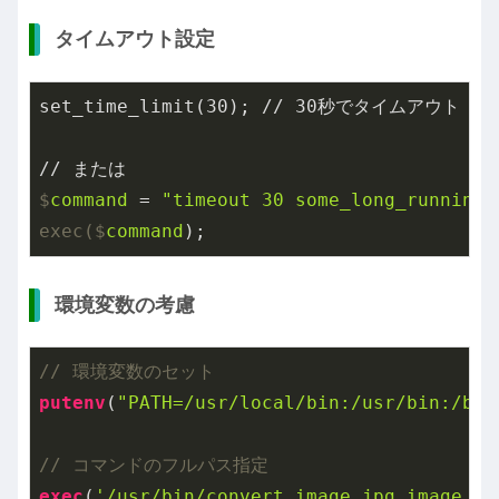
タイムアウト設定
set_time_limit(30); // 30秒でタイムアウト

$
command
 = 
"timeout 30 some_long_running_
exec($
command
);
環境変数の考慮
// 環境変数のセット
putenv
(
"PATH=/usr/local/bin:/usr/bin:/bin
// コマンドのフルパス指定
exec
(
'/usr/bin/convert image.jpg image.pn