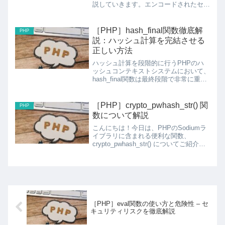
説していきます。エンコードされたセッ
ションデータを$_SESSION変数に復元
できる、セッション操作の高度な関数で
す!session_decode関数...
［PHP］hash_final関数徹底解
PHP
説：ハッシュ計算を完結させる
正しい方法
ハッシュ計算を段階的に行うPHPのハ
ッシュコンテキストシステムにおいて、
hash_final関数は最終段階で非常に重要
な役割を果たします。今回は、この関数
の仕組みから実践的な使い方まで詳しく
解説していきます。hash_final関数と
［PHP］crypto_pwhash_str() 関
PHP
は？h...
数について解説
こんにちは！今日は、PHPのSodiumラ
イブラリに含まれる便利な関数、
crypto_pwhash_str() についてご紹介し
ます。この関数は、パスワードを安全に
ハッシュ化し、そのハッシュを保存する
ために広く使用されています。crypto...
［PHP］eval関数の使い方と危険性 – セ
キュリティリスクを徹底解説