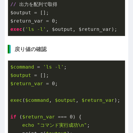
//
 出力を配列で取得

$output = [];

$return_var = 
0
exec
(
'ls -l'
, $output, $return_var);
戻り値の確認
$command
 = 
'ls -l'
$output
$return_var
 = 0;

exec
(
$command
, 
$output
, 
$return_var
);

if
 (
$return_var
 === 0) {

echo
"コマンド実行成功\n"
;
