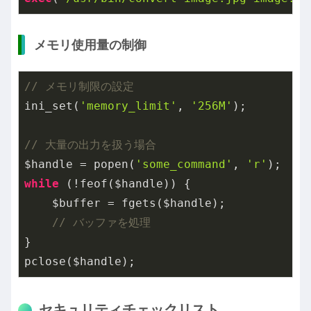
メモリ使用量の制御
// メモリ制限の設定
ini_set(
'memory_limit'
, 
'256M'
);

// 大量の出力を扱う場合
$handle = popen(
'some_command'
, 
'r'
while
 (!feof($handle)) {

    $buffer = fgets($handle);

// バッファを処理
}

pclose($handle);
セキュリティチェックリスト