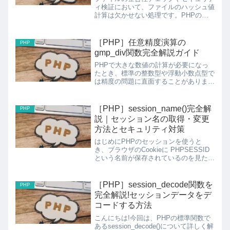
ィ検証において、ファイルのハッシュ値
計算は欠かせない処理です。PHPの
hash_update_file関数を使用すること
で、大きなファイルでもメモリ効率的に
ハッシュ値を計算できます。この記事で
［PHP］任意精度演算の
PHP
は、hash...
gmp_div関数完全解説ガイド
PHPで大きな数値の計算が必要になっ
たとき、標準の整数型や浮動小数点型で
は精度の問題に直面することがありま
す。そんなときに活躍するのがGMP拡
張モジュールです。今回は、GMPライ
ブラリに含まれるgmp_div関数について
［PHP］session_name()完全解
PHP
詳しく解説します。g...
説｜セッション名の取得・変更
方法とセキュリティ対策
はじめにPHPのセッションを使うと
き、ブラウザのCookieに PHPSESSID
という名前が保存されているのを見たこ
とはありませんか？ この名前こそが
「セッション名」であり、
session_name() はその名前を取得・変
［PHP］session_decode関数を
PHP
更するための...
完全解説!セッションデータをデ
コードする方法
こんにちは!今回は、PHPの標準関数で
あるsession_decode()について詳しく解