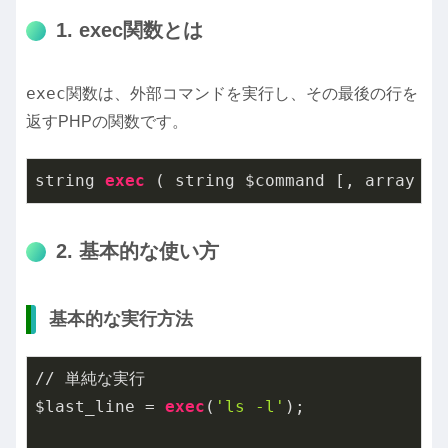
1. exec関数とは
exec
関数は、外部コマンドを実行し、その最後の行を
返すPHPの関数です。
string 
exec
 ( string $command [, array &$
2. 基本的な使い方
基本的な実行方法
// 単純な実行

$last_line = 
exec
(
'ls -l'
);
