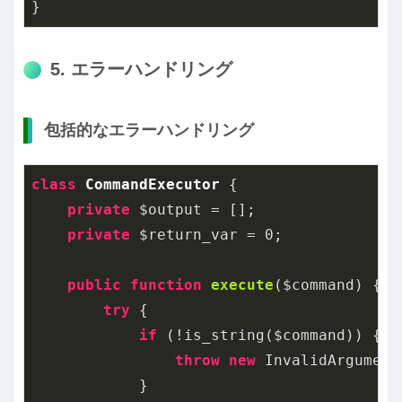
}
5. エラーハンドリング
包括的なエラーハンドリング
class
CommandExecutor
{

private
 $output = [];

private
 $return_var = 
0
;

public
function
execute
($command)
{

try
 {

if
 (!is_string($command)) {

throw
new
 InvalidArgument
            }
