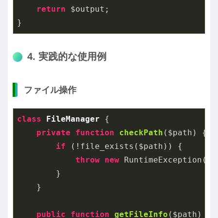
return
 $output;

}
4. 実践的な使用例
ファイル操作
class
FileManager
{

private
function
checkPath
($path)
{

if
 (!file_exists($path)) {

throw
new
 RuntimeException(
'F
        }

    }

public
function
getFileInfo
($path)
{
