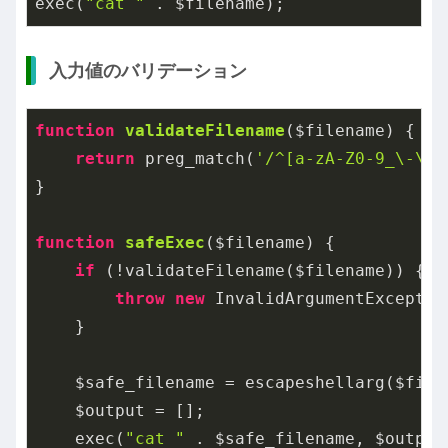
exec(
"cat "
 . $filename);
入力値のバリデーション
function
validateFilename
($filename)
{

return
 preg_match(
'/^[a-zA-Z0-9_\-\.]
}

function
safeExec
($filename)
{

if
 (!validateFilename($filename)) {

throw
new
 InvalidArgumentExceptio
    }

    $safe_filename = escapeshellarg($filen
    $output = [];

    exec(
"cat "
 . $safe_filename, $output)