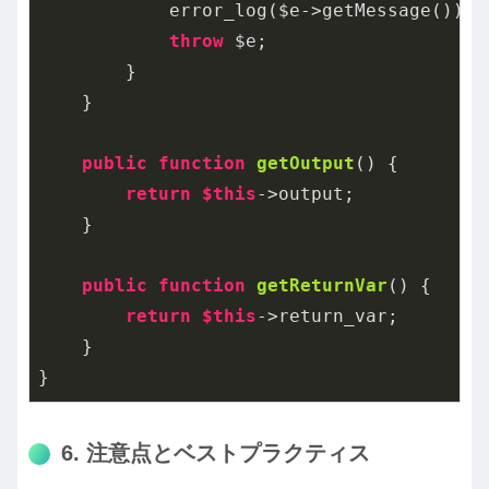
            error_log($e->getMessage());

throw
 $e;

        }

    }

public
function
getOutput
()
{

return
$this
->output;

    }

public
function
getReturnVar
()
{

return
$this
->return_var;

    }

}
6. 注意点とベストプラクティス