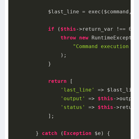
            $last_line = exec($command, 
$
if
 (
$this
->return_var !== 
0
) {
throw
new
 RuntimeException
"Command execution fa
                );

            }

return
 [

'last_line'
 => $last_line,
'output'
 => 
$this
->output,
'status'
 => 
$this
->return
            ];

        } 
catch
 (
Exception
 $e) {
