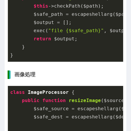
$this
->checkPath($path);

        $safe_path = escapeshellarg($path)
        $output = [];

        exec(
"file {$safe_path}"
, $output)
return
 $output;

    }

}
画像処理
class
ImageProcessor
{

public
function
resizeImage
($source, 
        $safe_source = escapeshellarg($sou
        $safe_dest = escapeshellarg($desti