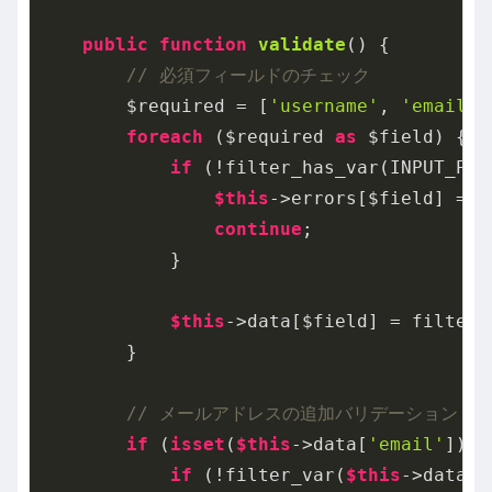
public
function
validate
()
{

// 必須フィールドのチェック
        $required = [
'username'
, 
'email'
,
foreach
 ($required 
as
 $field) {

if
 (!filter_has_var(INPUT_POS
$this
->errors[$field] = 
"
continue
;

            }

$this
->data[$field] = filter_
        }

// メールアドレスの追加バリデーション
if
 (
isset
(
$this
->data[
'email'
])) {
if
 (!filter_var(
$this
->data[
'