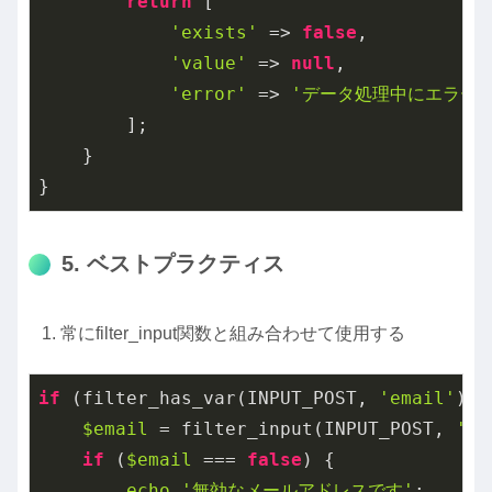
return
 [

'exists'
 => 
false
,

'value'
 => 
null
,

'error'
 => 
'データ処理中にエラー
        ];

    }

}
5. ベストプラクティス
常にfilter_input関数と組み合わせて使用する
if
 (filter_has_var(INPUT_POST, 
'email'
)) {
$email
 = filter_input(INPUT_POST, 
'em
if
 (
$email
 === 
false
) {

echo
'無効なメールアドレスです'
;
