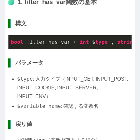
1. filter_has_var関数の基本
構文
bool
 filter_has_var ( 
int
 $
type
 , 
string
 
パラメータ
$type
: 入力タイプ（INPUT_GET, INPUT_POST,
INPUT_COOKIE, INPUT_SERVER,
INPUT_ENV）
$variable_name
: 確認する変数名
戻り値