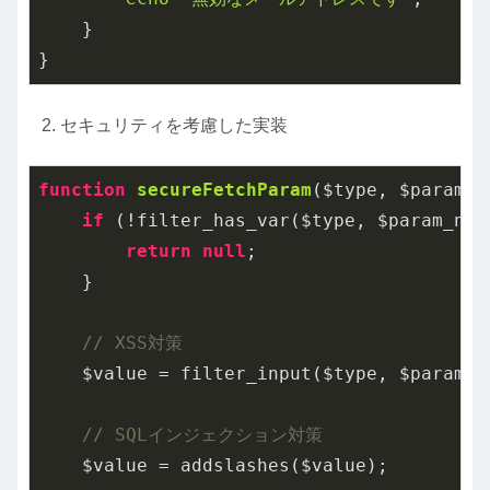
    }

}
セキュリティを考慮した実装
function
secureFetchParam
($type, $param_n
if
 (!filter_has_var($type, $param_name
return
null
;

    }

// XSS対策
    $value = filter_input($type, $param_n
// SQLインジェクション対策
    $value = addslashes($value);
