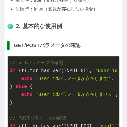
成功時：true（変数が存在する場合）
失敗時：false（変数が存在しない場合）
2. 基本的な使用例
GET/POSTパラメータの確認
// GETパラメータの確認
if
 (filter_has_var(INPUT_GET, 
'user_id'
))
echo
'user_idパラメータが存在します'
;

} 
else
 {

echo
'user_idパラメータが存在しません'
;

}

// POSTパラメータの確認
if
 (filter_has_var(INPUT_POST, 
'email'
)) {