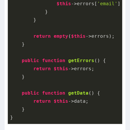
$this
->errors[
'email'
] = 
            }

        }

return
empty
(
$this
->errors);

    }

public
function
getErrors
()
{

return
$this
->errors;

    }

public
function
getData
()
{

return
$this
->data;

    }

}