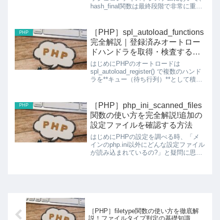
hash_final関数は最終段階で非常に重要
な役割を果たします。今回は、この関数
の仕組みから実践的な使い方まで詳しく
解説していきます。hash_final関数と
［PHP］spl_autoload_functions
PHP
は？h...
完全解説｜登録済みオートロー
ドハンドラを取得・検査する方
法
はじめにPHPのオートロードは
spl_autoload_register() で複数のハンド
ラを**キュー（待ち行列）**として積み
上げる仕組みです。しかし、実行中のプ
ログラムで「今どんなハンドラが、どん
な順番で登録されているのか」を確認...
［PHP］php_ini_scanned_files
PHP
関数の使い方を完全解説!追加の
設定ファイルを確認する方法
はじめにPHPの設定を調べる時、「メ
インのphp.ini以外にどんな設定ファイル
が読み込まれているの?」と疑問に思っ
たことはありませんか?実は、PHPはメ
インのphp.iniファイル以外にも、複数の
追加設定ファイル(.iniファイル)を読み...
［PHP］filetype関数の使い方を徹底解
説！ファイルタイプ判定の基礎知識