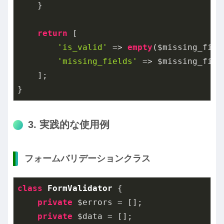
    }

return
 [

'is_valid'
 => 
empty
($missing_field
'missing_fields'
 => $missing_field
    ];

}
3. 実践的な使用例
フォームバリデーションクラス
class
FormValidator
{

private
 $errors = [];

private
 $data = [];
