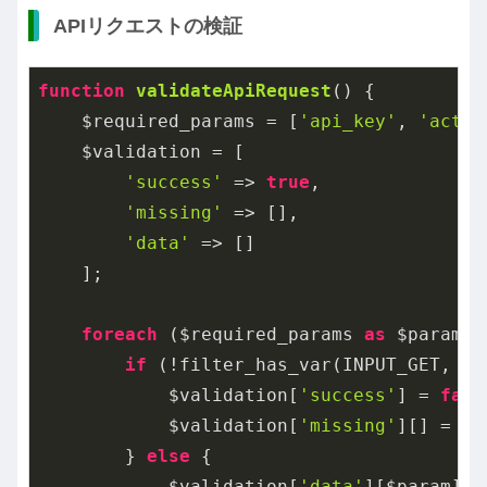
APIリクエストの検証
function
validateApiRequest
()
{

    $required_params = [
'api_key'
, 
'actio
    $validation = [

'success'
 => 
true
,

'missing'
 => [],

'data'
 => []

    ];

foreach
 ($required_params 
as
 $param) {
if
 (!filter_has_var(INPUT_GET, $pa
            $validation[
'success'
] = 
fals
            $validation[
'missing'
][] = $p
        } 
else
 {

            $validation[
'data'
][$param] =