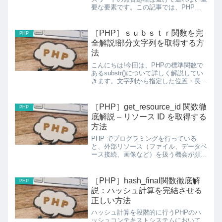
要な要素です。この記事では、PHPの
password_verify関数について、初心者
の方にも分かりやすく詳しく解説してい
きます。password_verify関数とは...
［PHP］ｓｕｂｓｔｒ関数を完
PHP
全解説!部分文字列を取得する方
法
こんにちは!今回は、PHPの標準関数で
あるsubstr()について詳しく解説してい
きます。文字列から指定した位置・長さ
の部分を取得できる、最も基本的で重要
な関数の一つです!substr関数とは?
substr()関数は、文字列から指定した位
［PHP］get_resource_id 関数徹
PHP
置...
底解説 – リソース ID を取得する
方法
PHP でプログラミングを行っている
と、外部リソース（ファイル、データベ
ース接続、画像など）を扱う機会が頻繁
にあります。これらのリソースを識別す
るために PHP では「リソース型」とい
う特殊な型が用意されており、その内部
［PHP］hash_final関数徹底解
PHP
ID を取得するた...
説：ハッシュ計算を完結させる
正しい方法
ハッシュ計算を段階的に行うPHPのハ
ッシュコンテキストシステムにおいて、