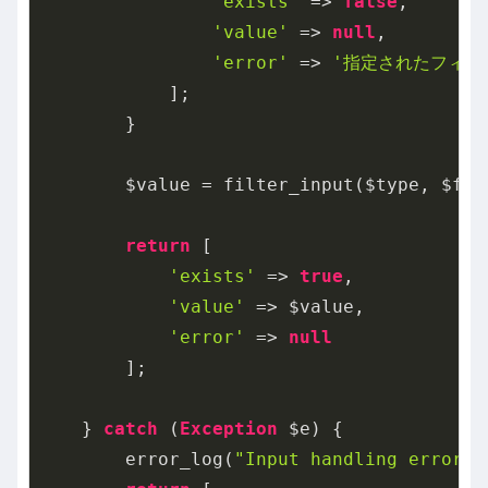
'exists'
 => 
false
,

'value'
 => 
null
,

'error'
 => 
'指定されたフィー
            ];

        }

        $value = filter_input($type, $fiel
return
 [

'exists'
 => 
true
,

'value'
 => $value,

'error'
 => 
null
        ];

    } 
catch
 (
Exception
 $e) {

        error_log(
"Input handling error: 