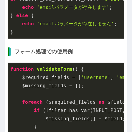
echo
'emailパラメータが存在します'
;

} 
else
 {

echo
'emailパラメータが存在しません'
;

}
フォーム処理での使用例
function
validateForm
()
{

    $required_fields = [
'username'
, 
'emai
    $missing_fields = [];

foreach
 ($required_fields 
as
 $field) {
if
 (!filter_has_var(INPUT_POST, $f
            $missing_fields[] = $field;

        }
