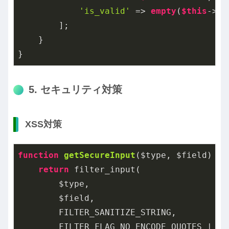
'is_valid'
 => 
empty
(
$this
->er
        ];

    }

}
5. セキュリティ対策
XSS対策
function
getSecureInput
($type, $field)
{

return
 filter_input(

        $type,

        $field,

        FILTER_SANITIZE_STRING,

        FILTER_FLAG_NO_ENCODE_QUOTES | FI