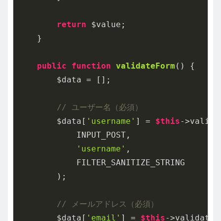
return
 $value;

    }

public
function
validateForm
()
{

        $data = [];

// ユーザー名（必須）
        $data[
'username'
] = 
$this
->valida
            INPUT_POST,

'username'
,

            FILTER_SANITIZE_STRING

        );

// メールアドレス（必須）
        $data[
'email'
] = 
$this
->validateIn