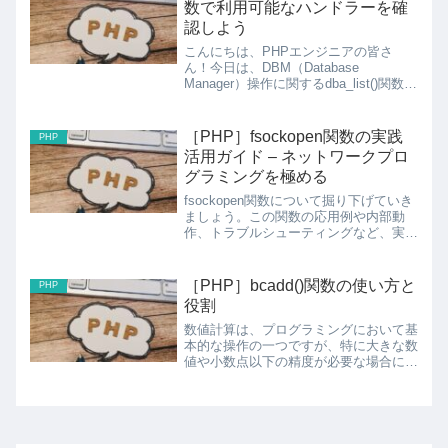
数で利用可能なハンドラーを確
認しよう
こんにちは、PHPエンジニアの皆さ
ん！今日は、DBM（Database
Manager）操作に関するdba_list()関数に
ついて詳しく見ていきます。dba_list()
とは？dba_list()は、現在のPHP環境で
利用可能なすべてのD...
［PHP］fsockopen関数の実践
PHP
活用ガイド – ネットワークプロ
グラミングを極める
fsockopen関数について掘り下げていき
ましょう。この関数の応用例や内部動
作、トラブルシューティングなど、実際
の開発現場で役立つ知識をお伝えしま
す。fsockopenの内部動作と技術的背景
fsockopenは内部的にはOSのソケット
［PHP］bcadd()関数の使い方と
PHP
AP...
役割
数値計算は、プログラミングにおいて基
本的な操作の一つですが、特に大きな数
値や小数点以下の精度が必要な場合には
注意が必要です。PHPには、任意の精
度で数値を加算するためのbcadd()関数
が用意されています。この記事では、
bcadd()関数の...