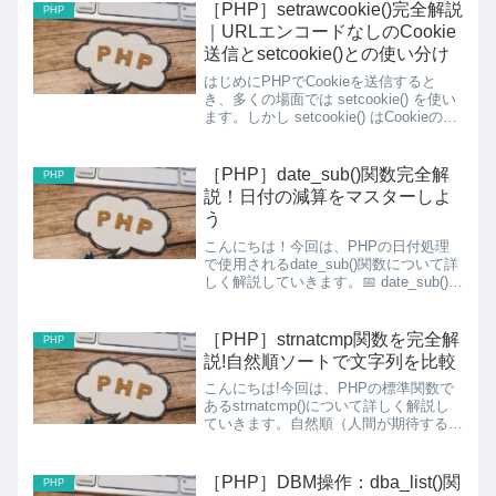
［PHP］setrawcookie()完全解説
PHP
｜URLエンコードなしのCookie
送信とsetcookie()との使い分け
はじめにPHPでCookieを送信すると
き、多くの場面では setcookie() を使い
ます。しかし setcookie() はCookieの値
を自動的にURLエンコード
（urlencode()）します。JWT・
Base64・JSON形式...
［PHP］date_sub()関数完全解
PHP
説！日付の減算をマスターしよ
う
こんにちは！今回は、PHPの日付処理
で使用されるdate_sub()関数について詳
しく解説していきます。📅 date_sub()と
は？date_sub()は、DateTimeオブジェク
トから特定の期間を引くための関数で
す。DateInter...
［PHP］strnatcmp関数を完全解
PHP
説!自然順ソートで文字列を比較
こんにちは!今回は、PHPの標準関数で
あるstrnatcmp()について詳しく解説し
ていきます。自然順（人間が期待する順
序）で文字列を比較する関数で
す!strnatcmp関数とは?strnatcmp()関数
は、2つの文字列を自然順アルゴリズ...
［PHP］DBM操作：dba_list()関
PHP