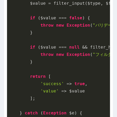
        $value = filter_input($type, $fie
if
 ($value === 
false
) {

throw
new
Exception
(
"バリデーショ
        }

if
 ($value === 
null
 && filter_has
throw
new
Exception
(
"フィルタリン
        }

return
 [

'success'
 => 
true
,

'value'
 => $value

        ];

    } 
catch
 (
Exception
 $e) {
