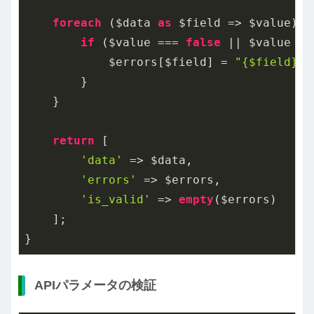
foreach
 ($data 
as
 $field => $value) {

if
 ($value === 
false
 || $value ==
            $errors[$field] = 
"{$field}
        }

    }

return
 [

'data'
 => $data,

'errors'
 => $errors,

'is_valid'
 => 
empty
($errors)

    ];

}
APIパラメータの検証