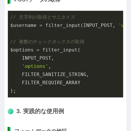
// 文字列の取得とサニタイズ
$username = filter_input(INPUT_POST, 
'use
// 複数のチェックボックスの取得
$options = filter_input(

    INPUT_POST,

'options'
,

    FILTER_SANITIZE_STRING,

    FILTER_REQUIRE_ARRAY

);
3. 実践的な使用例