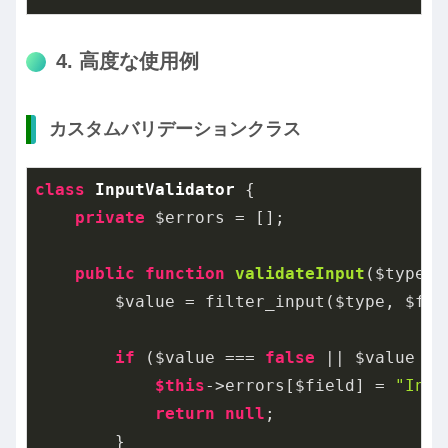
4. 高度な使用例
カスタムバリデーションクラス
class
InputValidator
{

private
 $errors = [];

public
function
validateInput
($type, 
        $value = filter_input($type, $fie
if
 ($value === 
false
 || $value ==
$this
->errors[$field] = 
"Inva
return
null
;

        }
