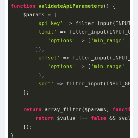
function
validateApiParameters
()
{

    $params = [

'api_key'
 => filter_input(INPUT_G
'limit'
 => filter_input(INPUT_GET
'options'
 => [
'min_range'
 => 
        ]),

'offset'
 => filter_input(INPUT_GE
'options'
 => [
'min_range'
 => 
        ]),

'sort'
 => filter_input(INPUT_GET,
    ];

return
 array_filter($params, 
function
return
 $value !== 
false
 && $value
    });

}