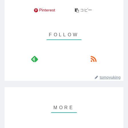
Pinterest
コピー
tomoyuking