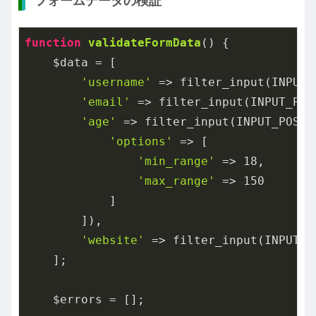
フォームデータの検証
function
validateFormData
()
{

    $data = [

'username'
 => filter_input(INPUT_
'email'
 => filter_input(INPUT_POS
'age'
 => filter_input(INPUT_POST,
'options'
 => [

'min_range'
 => 
18
,

'max_range'
 => 
150
            ]

        ]),

'website'
 => filter_input(INPUT_P
    ];

    $errors = [];
