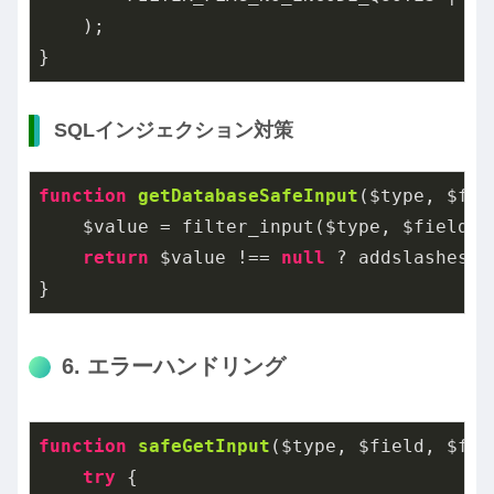
    );

}
SQLインジェクション対策
function
getDatabaseSafeInput
($type, $fie
    $value = filter_input($type, $field, 
return
 $value !== 
null
 ? addslashes($
}
6. エラーハンドリング
function
safeGetInput
($type, $field, $fil
try
 {
