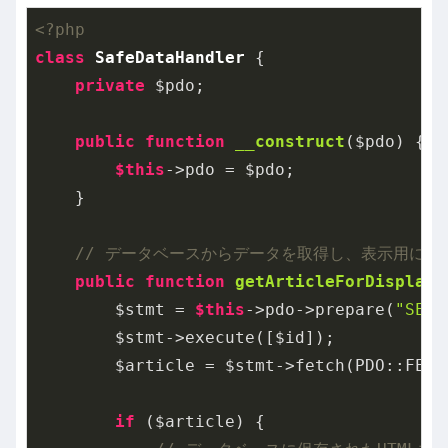
<?php
class
SafeDataHandler
{

private
 $pdo;

public
function
__construct
($pdo)
{

$this
->pdo = $pdo;

    }

// データベースからデータを取得し、表示用にデ
public
function
getArticleForDisplay
(
        $stmt = 
$this
->pdo->prepare(
"SELE
        $stmt->execute([$id]);

        $article = $stmt->fetch(PDO::FETCH
if
 ($article) {
