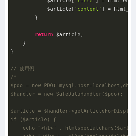
            $article[
'title'
] = html_enti
            $article[
'content'
] = html_en
        }

return
 $article;

    }

}

// 使用例
/*

$pdo = new PDO("mysql:host=localhost;dbna
$handler = new SafeDataHandler($pdo);

$article = $handler->getArticleForDisplay(
if ($article) {

    echo "<h1>" . htmlspecialchars($artic