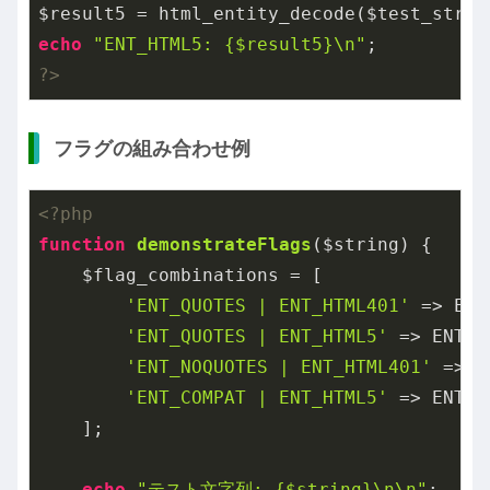
echo
"ENT_HTML5: {$result5}\n"
?>
フラグの組み合わせ例
<?php
function
demonstrateFlags
($string)
{

    $flag_combinations = [

'ENT_QUOTES | ENT_HTML401'
 => ENT
'ENT_QUOTES | ENT_HTML5'
 => ENT_Q
'ENT_NOQUOTES | ENT_HTML401'
 => E
'ENT_COMPAT | ENT_HTML5'
 => ENT_C
    ];

echo
"テスト文字列: {$string}\n\n"
;
