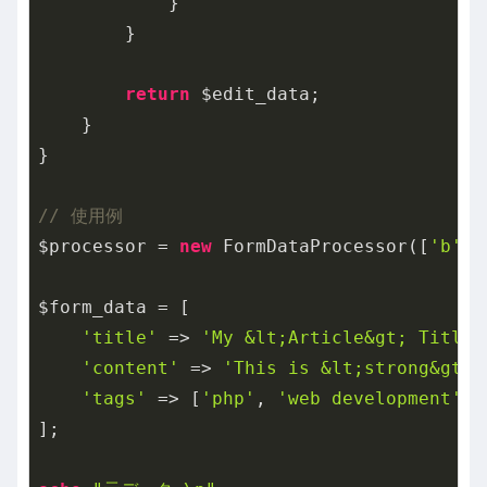
            }

        }

return
 $edit_data;

    }

}

// 使用例
$processor = 
new
 FormDataProcessor([
'b'
, 
$form_data = [

'title'
 => 
'My &lt;Article&gt; Title'
'content'
 => 
'This is &lt;strong&gt;i
'tags'
 => [
'php'
, 
'web development'
, 
];
