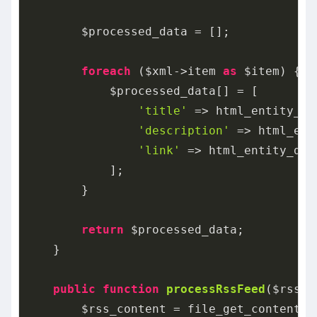
        $processed_data = [];

foreach
 ($xml->item 
as
 $item) {

            $processed_data[] = [

'title'
 => html_entity_de
'description'
 => html_ent
'link'
 => html_entity_dec
            ];

        }

return
 $processed_data;

    }

public
function
processRssFeed
($rss_u
        $rss_content = file_get_contents($