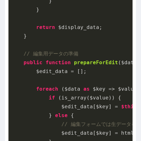
            }

        }

return
 $display_data;

    }

// 編集用データの準備
public
function
prepareForEdit
($data)
        $edit_data = [];

foreach
 ($data 
as
 $key => $value) 
if
 (is_array($value)) {

                $edit_data[$key] = 
$this
-
            } 
else
 {

// 編集フォームでは生データを
                $edit_data[$key] = html_e