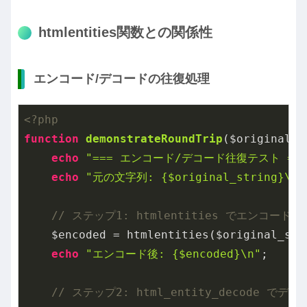
htmlentities関数との関係性
エンコード/デコードの往復処理
<?php
function
demonstrateRoundTrip
($original_s
echo
"=== エンコード/デコード往復テスト ===
echo
"元の文字列: {$original_string}\n"
// ステップ1: htmlentities でエンコード
    $encoded = htmlentities($original_str
echo
"エンコード後: {$encoded}\n"
;

// ステップ2: html_entity_decode でデコ