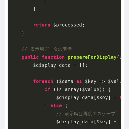
            }

        }

return
 $processed;

    }

// 表示用データの準備
public
function
prepareForDisplay
($da
        $display_data = [];

foreach
 ($data 
as
 $key => $value) 
if
 (is_array($value)) {

                $display_data[$key] = 
$th
            } 
else
 {

// 表示時は再度エスケープ
                $display_data[$key] = htm