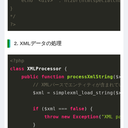
    echo "<div>" . nl2br(htmlspecialchars
}

*/
?>
2. XMLデータの処理
<?php
class
XMLProcessor
{

public
function
processXmlString
($xml
// XMLパースでエンティティが含まれてい
        $xml = simplexml_load_string($xml_
if
 ($xml === 
false
) {

throw
new
Exception
(
"XML pars
        }
