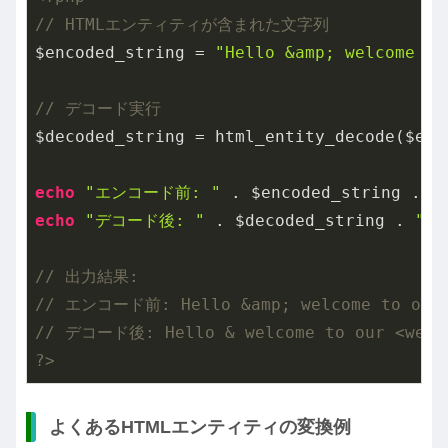
// HTMLエンティティが含まれた文字列
$encoded_string = 
"Hello &amp; welcome to
// デコード実行
$decoded_string = html_entity_decode($enco
echo
"エンコード前: "
 . $encoded_string . 
"
echo
"デコード後: "
 . $decoded_string . 
"\n
// 出力結果:
// エンコード前: Hello &amp; welcome to our 
// デコード後: Hello & welcome to our <webs
?>
よくあるHTMLエンティティの変換例