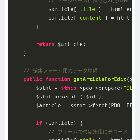
// データベースに保存されたHTMLエ
            $article[
'title'
] = html_enti
            $article[
'content'
] = html_en
        }

return
 $article;

    }

// 編集フォーム用のデータ準備
public
function
getArticleForEdit
($id
        $stmt = 
$this
->pdo->prepare(
"SELE
        $stmt->execute([$id]);

        $article = $stmt->fetch(PDO::FETCH
if
 ($article) {

// フォームでの編集用にデコード