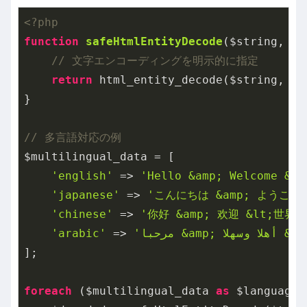
<?php
function
safeHtmlEntityDecode
($string, $f
// 文字エンコーディングを明示的に指定
return
 html_entity_decode($string, $f
}

// 多言語対応の例
$multilingual_data = [

'english'
 => 
'Hello &amp; Welcome &lt
'japanese'
 => 
'こんにちは &amp; ようこそ 
'chinese'
 => 
'你好 &amp; 欢迎 &lt;世界&g
'arabic'
 => 
];

foreach
 ($multilingual_data 
as
 $language 