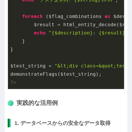
foreach
 ($flag_combinations 
as
 $descr
        $result = html_entity_decode($stri
echo
"{$description}: {$result}\n
    }

}

$test_string = 
"&lt;div class=&quot;test&
?>
実践的な活用例
1. データベースからの安全なデータ取得