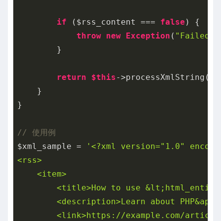
if
 ($rss_content === 
false
) {

throw
new
Exception
(
"Failed t
        }

return
$this
->processXmlString($r
    }

}

// 使用例
$xml_sample = 
'<?xml version="1.0" encodin
<rss>

    <item>

        <title>How to use &lt;html_entity
        <description>Learn about PHP&apos
        <link>https://example.com/article