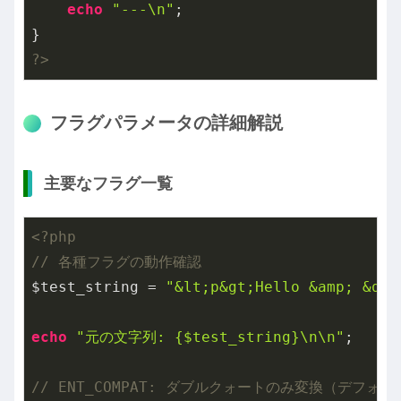
echo
"---\n"
;

?>
フラグパラメータの詳細解説
主要なフラグ一覧
<?php
// 各種フラグの動作確認
$test_string = 
"&lt;p&gt;Hello &amp; &quo
echo
"元の文字列: {$test_string}\n\n"
;

// ENT_COMPAT: ダブルクォートのみ変換（デフォ