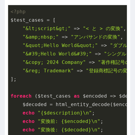
<?php
$test_cases = [

"&lt;script&gt;"
 => 
"< と > の変換"
,

"&amp;nbsp;"
 => 
"アンパサンドの変換"
,

"&quot;Hello World&quot;"
 => 
"ダブルク
"&#39;Hello World&#39;"
 => 
"シングルク
"&copy; 2024 Company"
 => 
"著作権記号の変
"&reg; Trademark"
 => 
"登録商標記号の変換
];

foreach
 ($test_cases 
as
 $encoded => $desc
    $decoded = html_entity_decode($encoded
echo
"{$description}\n"
;

echo
"変換前: {$encoded}\n"
;

echo
"変換後: {$decoded}\n"
;
