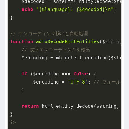
    $decoded = safeHtmlEntityDecode($text)
echo
"{$language}: {$decoded}\n"
;

}

// エンコーディング検出と自動処理
function
autoDecodeHtmlEntities
($string)
// 文字エンコーディングを検出
    $encoding = mb_detect_encoding($strin
if
 ($encoding === 
false
) {

        $encoding = 
'UTF-8'
; 
// フォールバ
    }

return
 html_entity_decode($string, EN
?>