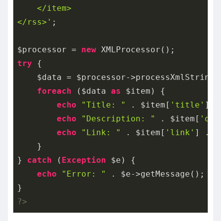
    </item>

</rss>'
;

$processor = 
new
try
 {

    $data = $processor->processXmlString($
foreach
 ($data 
as
 $item) {

echo
"Title: "
 . $item[
'title'
] .
echo
"Description: "
 . $item[
'des
echo
"Link: "
 . $item[
'link'
] . 
"
    }

} 
catch
 (
Exception
 $e) {

echo
"Error: "
 . $e->getMessage();

?>