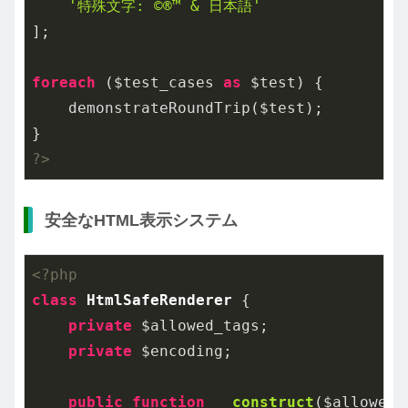
'特殊文字: ©®™ & 日本語'
];

foreach
 ($test_cases 
as
 $test) {

    demonstrateRoundTrip($test);

?>
安全なHTML表示システム
<?php
class
HtmlSafeRenderer
{

private
 $allowed_tags;

private
 $encoding;

public
function
__construct
($allowed_