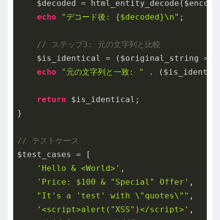
    $decoded = html_entity_decode($encode
echo
"デコード後: {$decoded}\n"
;

// ステップ3: 元の文字列と比較
    $is_identical = ($original_string === 
echo
"元の文字列と一致: "
 . ($is_identic
return
 $is_identical;

}

// テストケース
$test_cases = [

'Hello & <World>'
,

'Price: $100 & "Special" Offer'
,

"It's a 'test' with \"quotes\""
,

'<script>alert("XSS")</script>'
,
