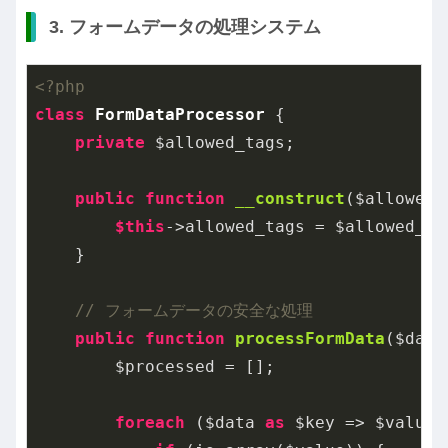
3. フォームデータの処理システム
<?php
class
FormDataProcessor
{

private
 $allowed_tags;

public
function
__construct
($allowed_
$this
->allowed_tags = $allowed_tag
    }

// フォームデータの安全な処理
public
function
processFormData
($data
        $processed = [];

foreach
 ($data 
as
 $key => $value) 