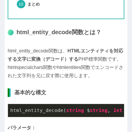
まとめ
html_entity_decode関数とは？
html_entity_decode関数は、
HTMLエンティティを対応
する文字に変換（デコード）する
PHP標準関数です。
htmlspecialchars関数やhtmlentities関数でエンコードさ
れた文字列を元に戻す際に使用します。
基本的な構文
html_entity_decode(
string
 $
string
, 
int
 $f
パラメータ：