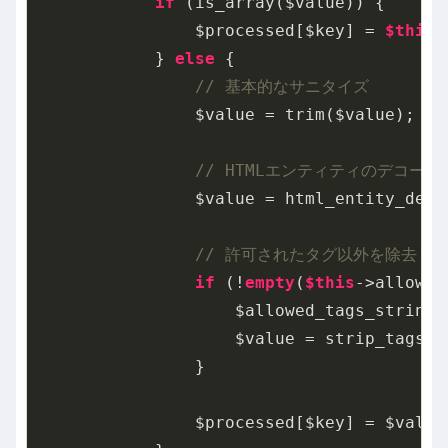
if
 (is_array($value)) {

                $processed[$key] = 
$this
-
            } 
else
 {

// 基本的なサニタイズ
                $value = trim($value);

// HTMLエンティティのデコード
                $value = html_entity_deco
// 許可されたタグ以外を除去
if
 (!
empty
(
$this
->allowed
                    $allowed_tags_string 
                    $value = strip_tags($
                }

                $processed[$key] = $value;