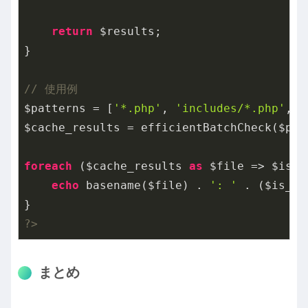
return
 $results;

}

// 使用例
$patterns = [
'*.php'
, 
'includes/*.php'
, 
'
$cache_results = efficientBatchCheck($patt
foreach
 ($cache_results 
as
 $file => $is_c
echo
 basename($file) . 
': '
 . ($is_ca
?>
まとめ