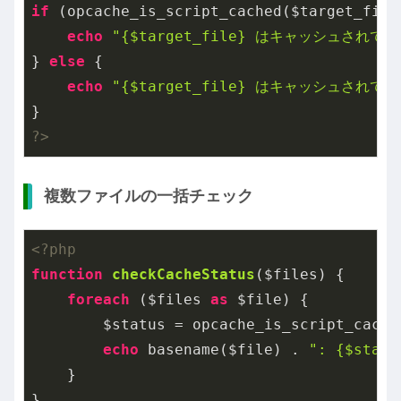
if
 (opcache_is_script_cached($target_file)
echo
"{$target_file} はキャッシュされて
} 
else
 {

echo
"{$target_file} はキャッシュされて
?>
複数ファイルの一括チェック
<?php
function
checkCacheStatus
($files)
{

foreach
 ($files 
as
 $file) {

        $status = opcache_is_script_cache
echo
 basename($file) . 
": {$statu
    }

}
