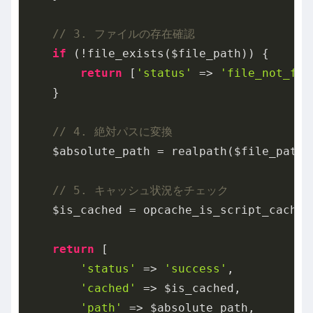
// 3. ファイルの存在確認
if
 (!file_exists($file_path)) {

return
 [
'status'
 => 
'file_not_fou
    }

// 4. 絶対パスに変換
    $absolute_path = realpath($file_path);
// 5. キャッシュ状況をチェック
    $is_cached = opcache_is_script_cached(
return
 [

'status'
 => 
'success'
,

'cached'
 => $is_cached,

'path'
 => $absolute_path,
