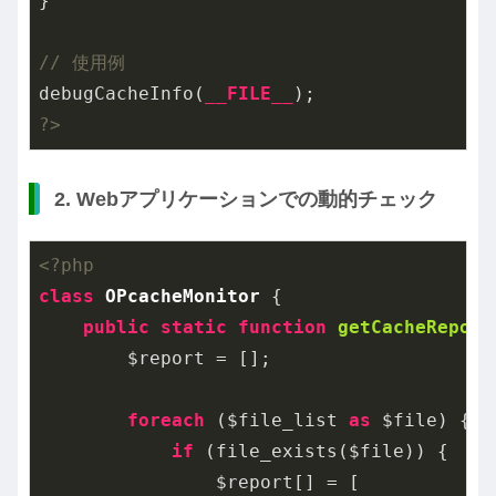
}

// 使用例
debugCacheInfo(
__FILE__
?>
2. Webアプリケーションでの動的チェック
<?php
class
OPcacheMonitor
{

public
static
function
getCacheReport
        $report = [];

foreach
 ($file_list 
as
 $file) {

if
 (file_exists($file)) {

                $report[] = [
