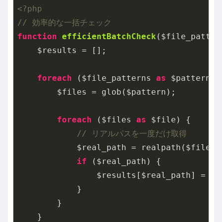
<?php
// 効率的な一括チェック
function
efficientBatchCheck
($file_patter
    $results = [];

foreach
 ($file_patterns 
as
 $pattern) {
        $files = glob($pattern);

foreach
 ($files 
as
 $file) {

// リアルパスを一度だけ取得
            $real_path = realpath($file);

if
 ($real_path) {

                $results[$real_path] = op
            }

        }

    }
