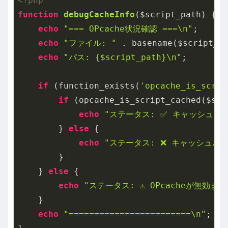
<?php
function
debugCacheInfo
($script_path)
{

echo
"=== OPcache状況確認 ===\n"
;

echo
"ファイル: "
 . basename($script_p
echo
"パス: {$script_path}\n"
;

if
 (function_exists(
'opcache_is_scrip
if
 (opcache_is_script_cached($scri
echo
"ステータス: ✅ キャッシュされ
        } 
else
 {

echo
"ステータス: ❌ キャッシュされ
        }

    } 
else
 {

echo
"ステータス: ⚠️ OPcacheが無効ま
    }

echo
"========================\n"
;
