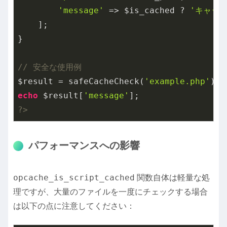
'message'
 => $is_cached ? 
'キャッ
    ];

}

// 安全な使用例
$result = safeCacheCheck(
'example.php'
echo
 $result[
'message'
?>
パフォーマンスへの影響
opcache_is_script_cached
関数自体は軽量な処
理ですが、大量のファイルを一度にチェックする場合
は以下の点に注意してください：