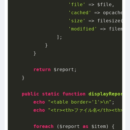
'file'
 => $file,

'cached'
 => opcache_i
'size'
 => filesize($fi
'modified'
 => filemti
                ];

            }

        }

return
 $report;

    }

public
static
function
displayReport
(
echo
"<table border='1'>\n"
;

echo
"<tr><th>ファイル名</th><th>キ
foreach
 ($report 
as
 $item) {
