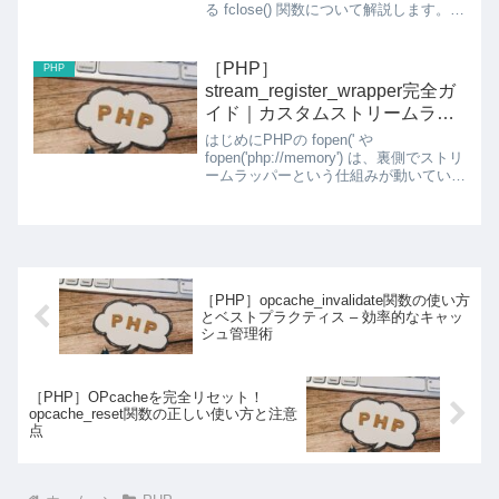
る fclose() 関数について解説します。こ
の記事では、fclose() 関数の役割、使い
方、および重要性について紹介します。
fclose() 関数とはfclose...
［PHP］
PHP
stream_register_wrapper完全ガ
イド｜カスタムストリームラッ
パーを自作してfopen・
はじめにPHPの fopen(' や
file_get_contentsを拡張する
fopen('php://memory') は、裏側でストリ
ームラッパーという仕組みが動いていま
す。stream_register_wrapper() を使う
と、独自のプロトコルスキームを定義
し、fop...
［PHP］opcache_invalidate関数の使い方
とベストプラクティス – 効率的なキャッ
シュ管理術
［PHP］OPcacheを完全リセット！
opcache_reset関数の正しい使い方と注意
点