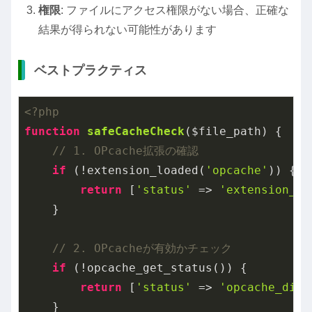
権限
: ファイルにアクセス権限がない場合、正確な
結果が得られない可能性があります
ベストプラクティス
<?php
function
safeCacheCheck
($file_path)
{

// 1. OPcache拡張の確認
if
 (!extension_loaded(
'opcache'
)) {

return
 [
'status'
 => 
'extension_no
    }

// 2. OPcacheが有効かチェック
if
 (!opcache_get_status()) {

return
 [
'status'
 => 
'opcache_disa
    }
