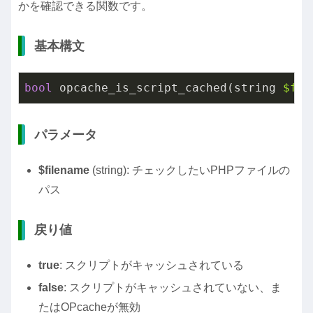
かを確認できる関数です。
基本構文
bool
 opcache_is_script_cached(string 
$fil
パラメータ
$filename
(string): チェックしたいPHPファイルの
パス
戻り値
true
: スクリプトがキャッシュされている
false
: スクリプトがキャッシュされていない、ま
たはOPcacheが無効