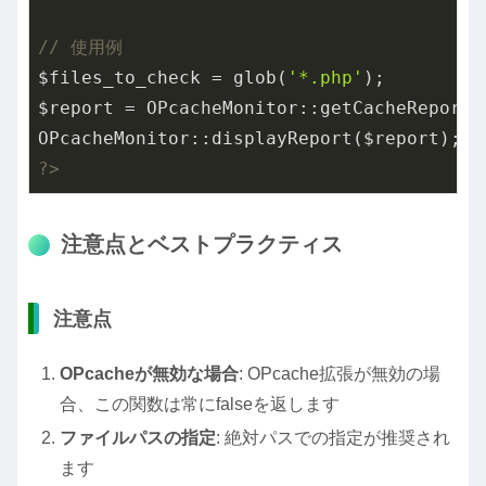
// 使用例
$files_to_check = glob(
'*.php'
);

$report = OPcacheMonitor::getCacheReport($
?>
注意点とベストプラクティス
注意点
OPcacheが無効な場合
: OPcache拡張が無効の場
合、この関数は常にfalseを返します
ファイルパスの指定
: 絶対パスでの指定が推奨され
ます