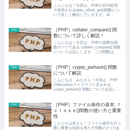
こんにちは！今回は、PHPの日付処理
で使用されるdate_offset_get()関数につ
いて詳しく解説していきます。📅
date_offset_get()とは？
date_offset_get()は、DateTimeオブジェ
クトのタイムゾー...
［PHP］collator_compare() 関
PHP
数について詳しく解説！
こんにちは！今日は、PHPの国際化関
数の一つである collator_compare() 関数
についてお話しします。この関数は、ロ
ケールに従って2つの文字列を比較する
際に非常に便利です。
collator_compare() 関数とは？col...
［PHP］crypto_pwhash() 関数
PHP
について解説
こんにちは、みなさん！今回は、PHP
のlibsodiumライブラリに含まれる
crypto_pwhash() 関数についてお話しし
ます。この関数は、パスワードのハッシ
ュ化と検証に使用される非常に強力なツ
ールです。crypto_pwhash(...
［PHP］ファイル操作の基本: ｆ
PHP
ｃｌｏｓｅ()関数の使い方と重要
性
こんにちは皆さん！ファイル操作を行う
際に重要な役割を果たす関数の1つであ