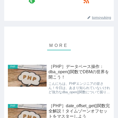
tomoyuking
［PHP］データベース操作：
PHP
dba_open()関数でDBMの世界を
開こう！
こんにちは、PHPエンジニアの皆さ
ん！今日は、あまり知られていないけれ
ど強力なdba_open()関数について掘り下
げていきます。dba_open()って何？
dba_open()は、DBM（Database
Manager）スタイルのデータ...
［PHP］date_offset_get()関数完
PHP
全解説！タイムゾーンオフセッ
トをマスターしよう