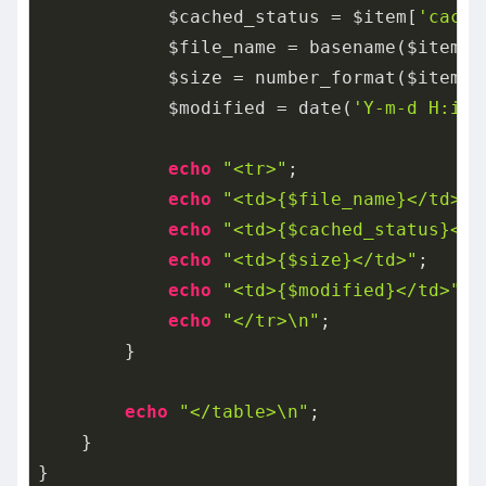
            $cached_status = $item[
'cache
            $file_name = basename($item[
'
            $size = number_format($item[
'
            $modified = date(
'Y-m-d H:i:s
echo
"<tr>"
;

echo
"<td>{$file_name}</td>"
;

echo
"<td>{$cached_status}</t
echo
"<td>{$size}</td>"
;

echo
"<td>{$modified}</td>"
;

echo
"</tr>\n"
;

        }

echo
"</table>\n"
;

    }

}
