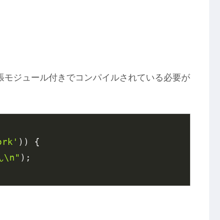
l拡張モジュール付きでコンパイルされている必要が
ork'
)) {

\n"
);
