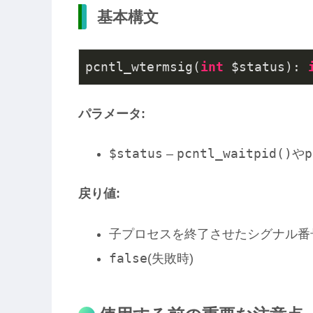
基本構文
pcntl_wtermsig(
int
 $status): 
パラメータ:
$status
pcntl_waitpid()
p
–
や
戻り値:
子プロセスを終了させたシグナル番号
false
(失敗時)