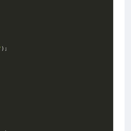
"
);
