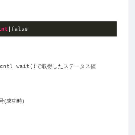
int
cntl_wait()
で取得したステータス値
(成功時)