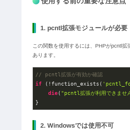
使用する前の重要な注意点
1. pcntl拡張モジュールが必要
この関数を使用するには、PHPがpcnt
あります。
// pcntl拡張が有効か確認
if
 (!function_exists(
'pcntl_f
die
(
"pcntl拡張が利用できません
2. Windowsでは使用不可