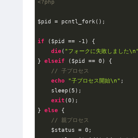
<?php
$pid = pcntl_fork();

if
 ($pid == 
-1
) {

die
(
"フォークに失敗しました\n
} 
elseif
 ($pid == 
0
) {

// 子プロセス
echo
"子プロセス開始\n"
;

    sleep(
5
);

exit
(
0
);

} 
else
 {

// 親プロセス
    $status = 
0
;
