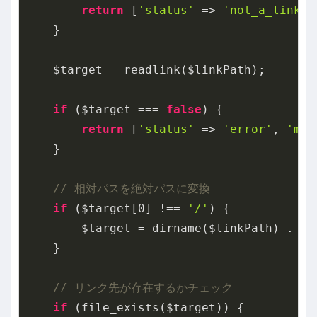
return
 [
'status'
 => 
'not_a_link'
,
    }

    $target = readlink($linkPath);

if
 ($target === 
false
) {

return
 [
'status'
 => 
'error'
, 
'mes
    }

// 相対パスを絶対パスに変換
if
 ($target[
0
] !== 
'/'
) {

        $target = dirname($linkPath) . 
'/
    }

// リンク先が存在するかチェック
if
 (file_exists($target)) {
