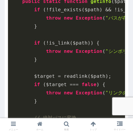
public
static
function
getInfo
($path)
if
 (!file_exists($path) && !is_lin
throw
new
Exception
(
"パスが存在し
        }

if
 (!is_link($path)) {

throw
new
Exception
(
"シンボリッ
        }

        $target = readlink($path);

if
 ($target === 
false
) {

throw
new
Exception
(
"リンクの読み
        }

// 絶対パスに変換
if
 ($target[
0
] !== 
'/'
) {

メニュー
ホーム
検索
トップ
サイドバー