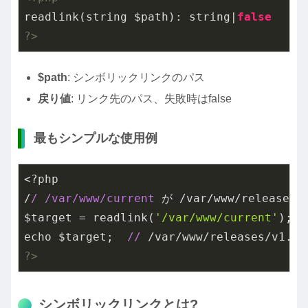
readlink(string $path): string|
false
?>
$path
: シンボリックリンクのパス
戻り値
: リンク先のパス、失敗時はfalse
最もシンプルな使用例
<?php

/
/ /var
/www/current
 が /var/www/releases/
$target = readlink(
'/var/www/current'
);

echo $target;  
//
 /var/www/releases/v1.
2.
?>
シンボリックリンクとは?