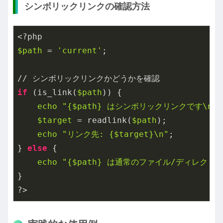
シンボリックリンクの確認方法
$path
 = 
'current'
;

if
 (is_link(
$path
)) {

echo
"{
$path
} はシンボリックリンクです\n"
;

$target
 = readlink(
$path
);

echo
"リンク先: {
$target
}\n"
;

} 
else
 {

echo
"{
$path
} は通常のファイル/ディレクトリ
}
