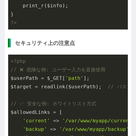
    print_r($info);

?>
セキュリティ上の注意点
<?php
// ❌ 危険な例: ユーザー入力を直接使用
$userPath = $_GET[
'path'
];

$target = readlink($userPath);  
// パスト
// ✅ 安全な例: ホワイトリスト方式
$allowedLinks = [

'current'
 => 
'/var/www/myapp/current'
'backup'
 => 
'/var/www/myapp/backup'
,
