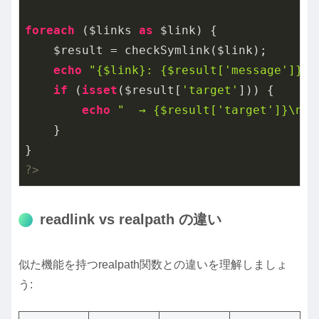
foreach
 ($links 
as
 $link) {

    $result = checkSymlink($link);

echo
"{$link}: {$result['message']}\n
if
 (
isset
($result[
'target'
])) {

echo
"  → {$result['target']}\n"
;

    }

?>
readlink vs realpath の違い
似た機能を持つrealpath関数との違いを理解しましょ
う: