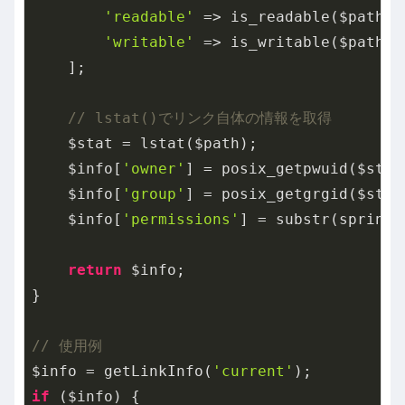
'readable'
 => is_readable($path),

'writable'
 => is_writable($path),

    ];

// lstat()でリンク自体の情報を取得
    $stat = lstat($path);

    $info[
'owner'
] = posix_getpwuid($stat
    $info[
'group'
] = posix_getgrgid($stat
    $info[
'permissions'
] = substr(sprintf
return
 $info;

}

// 使用例
$info = getLinkInfo(
'current'
if
 ($info) {
