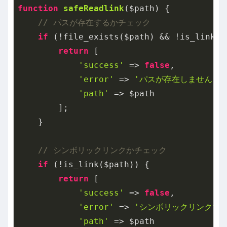
function
safeReadlink
($path)
{

// パスが存在するかチェック
if
 (!file_exists($path) && !is_link($p
return
 [

'success'
 => 
false
,

'error'
 => 
'パスが存在しません'
,

'path'
 => $path

        ];

    }

// シンボリックリンクかチェック
if
 (!is_link($path)) {

return
 [

'success'
 => 
false
,

'error'
 => 
'シンボリックリンクで
'path'
 => $path
