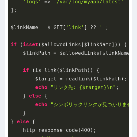
'logs'
 => 
'/var/log/myapp/latest'
];

$linkName = $_GET[
'link'
] ?? 
''
;

if
 (
isset
($allowedLinks[$linkName])) {

    $linkPath = $allowedLinks[$linkName];

if
 (is_link($linkPath)) {

        $target = readlink($linkPath);

echo
"リンク先: {$target}\n"
;

    } 
else
 {

echo
"シンボリックリンクが見つかりません\
    }

} 
else
 {

    http_response_code(
400
);
