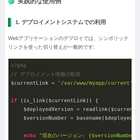
実践的な使用例
1. デプロイメントシステムでの利用
Webアプリケーションのデプロイでは、シンボリック
リンクを使った切り替えが一般的です:
<?php
// デプロイメント情報の取得
$currentLink = 
'/var/www/myapp/current'
;

if
 (is_link($currentLink)) {

    $deployedVersion = readlink($currentLi
    $versionNumber = basename($deployedVer
echo
"現在のバージョン: {$versionNumber}