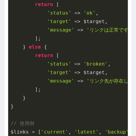
return
 [

'status'
 => 
'ok'
,

'target'
 => $target,

'message'
 => 
'リンクは正常です'
        ];

    } 
else
 {

return
 [

'status'
 => 
'broken'
,

'target'
 => $target,

'message'
 => 
'リンク先が存在しま
        ];

    }

}

// 使用例
$links = [
'current'
, 
'latest'
, 
'backup'
];
