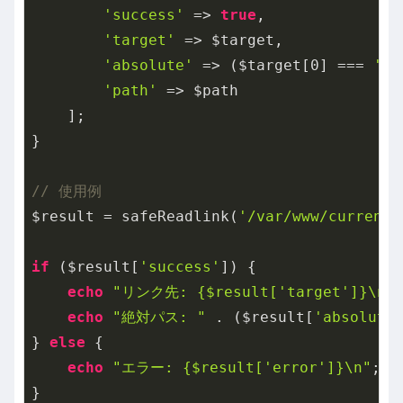
'success'
 => 
true
,

'target'
 => $target,

'absolute'
 => ($target[
0
] === 
'/'
'path'
 => $path

    ];

}

// 使用例
$result = safeReadlink(
'/var/www/current'
if
 ($result[
'success'
]) {

echo
"リンク先: {$result['target']}\n"
;
echo
"絶対パス: "
 . ($result[
'absolute
} 
else
 {

echo
"エラー: {$result['error']}\n"
;
