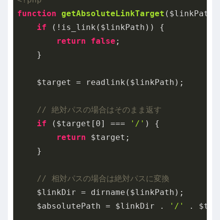
function
getAbsoluteLinkTarget
($linkPath)
if
 (!is_link($linkPath)) {

return
false
;

    }

    $target = readlink($linkPath);

// 絶対パスの場合はそのまま返す
if
 ($target[
0
] === 
'/'
) {

return
 $target;

    }

// 相対パスの場合は絶対パスに変換
    $linkDir = dirname($linkPath);

    $absolutePath = $linkDir . 
'/'
 . $tar