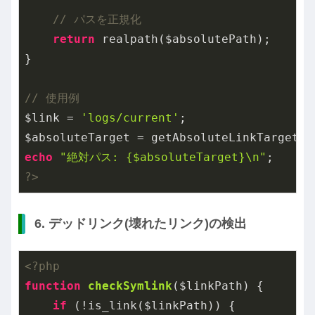
// パスを正規化
return
 realpath($absolutePath);

}

// 使用例
$link = 
'logs/current'
;

echo
"絶対パス: {$absoluteTarget}\n"
?>
6. デッドリンク(壊れたリンク)の検出
<?php
function
checkSymlink
($linkPath)
{

if
 (!is_link($linkPath)) {
