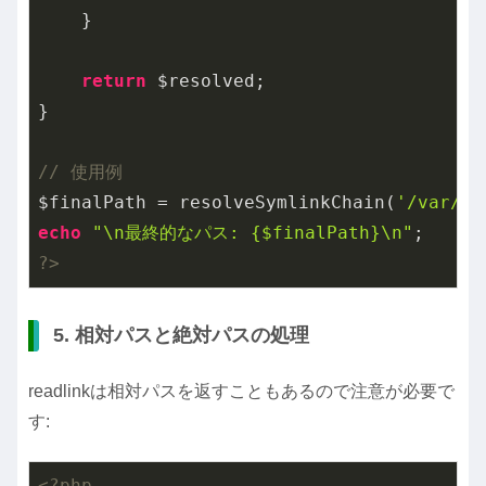
    }

return
 $resolved;

}

// 使用例
$finalPath = resolveSymlinkChain(
'/var/ww
echo
"\n最終的なパス: {$finalPath}\n"
?>
5. 相対パスと絶対パスの処理
readlinkは相対パスを返すこともあるので注意が必要で
す:
<?php