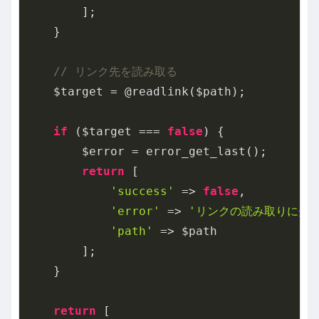
        ];

    }

// リンク先を読み取る
    $target = @readlink($path);

if
 ($target === 
false
) {

        $error = error_get_last();

return
 [

'success'
 => 
false
,

'error'
 => 
'リンクの読み取りに失敗
'path'
 => $path

        ];

    }

return
 [
