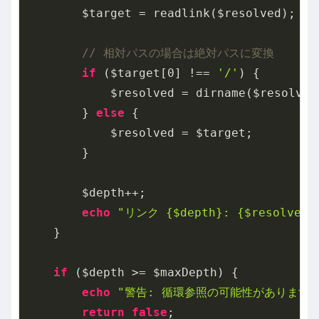
        $target = readlink($resolved);

// 相対パスの場合は絶対パスに変換
if
 ($target[
0
] !== 
'/'
) {

            $resolved = dirname($resolved
        } 
else
 {

            $resolved = $target;

        }

        $depth++;

echo
"リンク {$depth}: {$resolved}
    }

if
 ($depth >= $maxDepth) {

echo
"警告: 循環参照の可能性があります\
return
false
;
