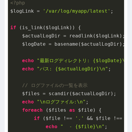
<?php
$logLink = 
'/var/log/myapp/latest'
;

if
 (is_link($logLink)) {

    $actualLogDir = readlink($logLink);

    $logDate = basename($actualLogDir);

echo
"最新ログディレクトリ: {$logDate}\n"
echo
"パス: {$actualLogDir}\n"
;

// ログファイルの一覧を表示
    $files = scandir($actualLogDir);

echo
"\nログファイル:\n"
;

foreach
 ($files 
as
 $file) {

if
 ($file !== 
'.'
 && $file !== 
'.
echo
"  - {$file}\n"
;
