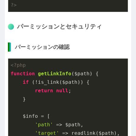
?>
パーミッションとセキュリティ
パーミッションの確認
<?php
function
getLinkInfo
($path)
{

if
 (!is_link($path)) {

return
null
;

    }

    $info = [

'path'
 => $path,

'target'
 => readlink($path),
