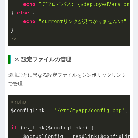
echo
"デプロイパス: {$deployedVersion}\
} 
else
 {

echo
"currentリンクが見つかりません\n"
;

?>
2. 設定ファイルの管理
環境ごとに異なる設定ファイルをシンボリックリンク
で管理:
<?php
$configLink = 
'/etc/myapp/config.php'
;

if
 (is_link($configLink)) {

    $actualConfig = readlink($configLink);