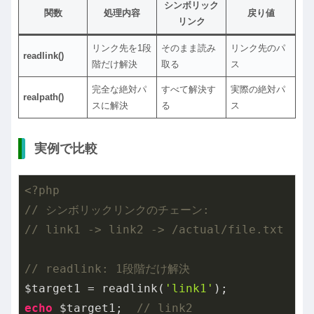
シンボリック
関数
処理内容
戻り値
リンク
リンク先を1段
そのまま読み
リンク先のパ
readlink()
階だけ解決
取る
ス
完全な絶対パ
すべて解決す
実際の絶対パ
realpath()
スに解決
る
ス
実例で比較
<?php
// シンボリックリンクのチェーン:
// link1 -> link2 -> /actual/file.txt
// readlink: 1段階だけ解決
$target1 = readlink(
'link1'
echo
 $target1;  
// link2