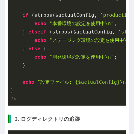
if
 (strpos($actualConfig, 
'production
echo
"本番環境の設定を使用中\n"
;

    } 
elseif
 (strpos($actualConfig, 
'stag
echo
"ステージング環境の設定を使用中\n"
    } 
else
 {

echo
"開発環境の設定を使用中\n"
;

    }

echo
"設定ファイル: {$actualConfig}\n"
;

?>
3. ログディレクトリの追跡