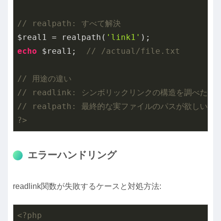
// realpath: すべて解決
$real1 = realpath(
'link1'
echo
 $real1;  
// /actual/file.txt
// 用途の違い
// readlink: シンボリックリンクの構造を調べたい
// realpath: 最終的な実ファイルのパスが欲しい時
?>
エラーハンドリング
readlink関数が失敗するケースと対処方法:
<?php