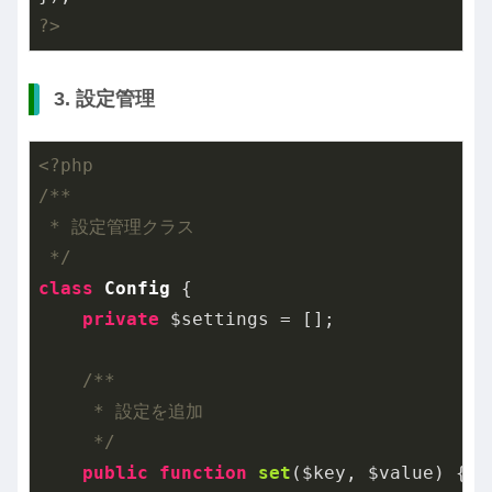
?>
3. 設定管理
<?php
/**

 * 設定管理クラス

 */
class
Config
{

private
 $settings = [];

/**

     * 設定を追加

     */
public
function
set
($key, $value)
{
