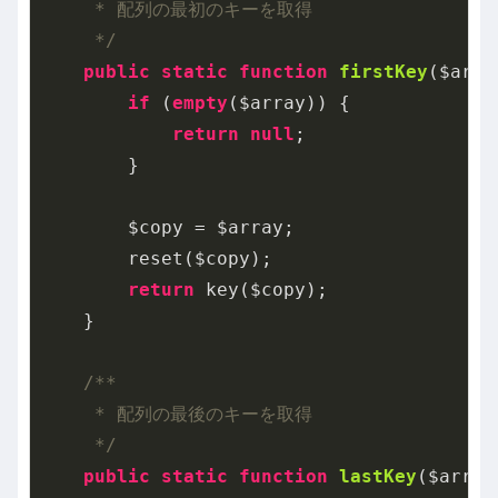
     * 配列の最初のキーを取得

     */
public
static
function
firstKey
($arra
if
 (
empty
($array)) {

return
null
;

        }

        $copy = $array;

        reset($copy);

return
 key($copy);

    }

/**

     * 配列の最後のキーを取得

     */
public
static
function
lastKey
($array