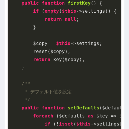
public
function
firstKey
()
{

if
 (
empty
(
$this
->settings)) {

return
null
;

        }

        $copy = 
$this
->settings;

        reset($copy);

return
 key($copy);

    }

/**

     * デフォルト値を設定

     */
public
function
setDefaults
($defaults
foreach
 ($defaults 
as
 $key => $va
if
 (!
isset
(
$this
->settings[$k