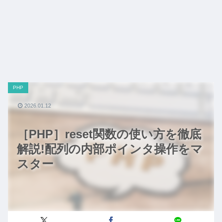
PHP
2026.01.12
［PHP］reset関数の使い方を徹底
解説!配列の内部ポインタ操作をマ
スター