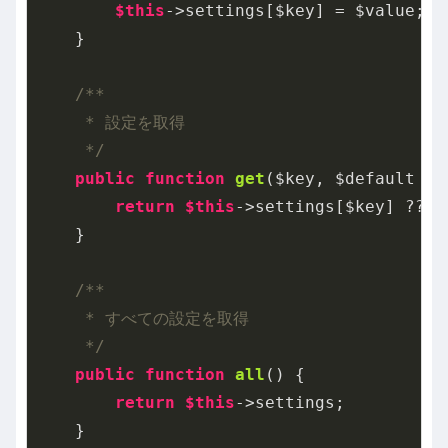
$this
->settings[$key] = $value;

    }

/**

     * 設定を取得

     */
public
function
get
($key, $default = 
return
$this
->settings[$key] ?? $d
    }

/**

     * すべての設定を取得

     */
public
function
all
()
{

return
$this
->settings;

    }
