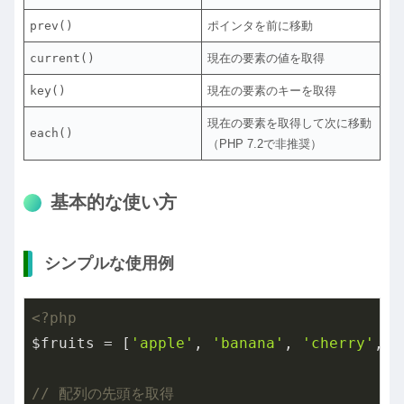
prev()
ポインタを前に移動
current()
現在の要素の値を取得
key()
現在の要素のキーを取得
現在の要素を取得して次に移動
each()
（PHP 7.2で非推奨）
基本的な使い方
シンプルな使用例
<?php
$fruits = [
'apple'
, 
'banana'
, 
'cherry'
, 
'
// 配列の先頭を取得