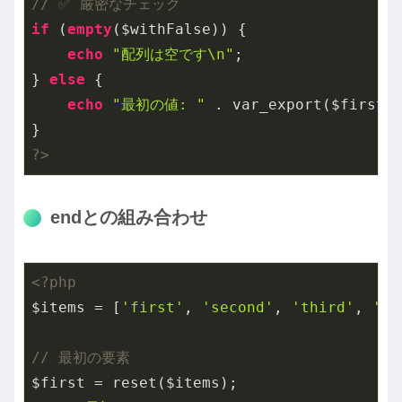
// ✅ 厳密なチェック
if
 (
empty
($withFalse)) {

echo
"配列は空です\n"
;

} 
else
 {

echo
"最初の値: "
 . var_export($first,
?>
endとの組み合わせ
<?php
$items = [
'first'
, 
'second'
, 
'third'
, 
'fo
// 最初の要素