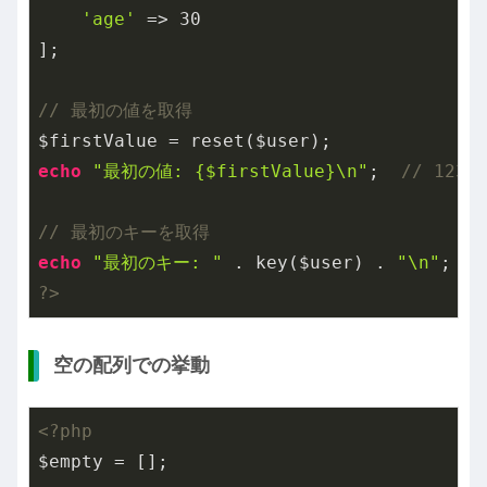
'age'
 => 
30
];

// 最初の値を取得
echo
"最初の値: {$firstValue}\n"
;  
// 123
// 最初のキーを取得
echo
"最初のキー: "
 . key($user) . 
"\n"
;  
/
?>
空の配列での挙動
<?php
$empty = [];
