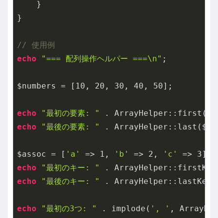
    }

}

// 使用例
echo
"=== 配列操作ヘルパー ===\n"
;

$numbers = [
10
, 
20
, 
30
, 
40
, 
50
];

echo
"最初の要素: "
 . ArrayHelper::first($n
echo
"最後の要素: "
 . ArrayHelper::last($nu
$assoc = [
'a'
 => 
1
, 
'b'
 => 
2
, 
'c'
 => 
3
echo
"最初のキー: "
 . ArrayHelper::firstKey
echo
"最後のキー: "
 . ArrayHelper::lastKey(
echo
"最初の3つ: "
 . implode(
', '
, ArrayHe