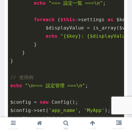
echo
"=== 設定一覧 ===\n"
;

foreach
 (
$this
->settings 
as
 $key 
            $displayValue = is_array($val
echo
"{$key}: {$displayValue}
        }

    }

}

// 使用例
echo
"\n=== 設定管理 ===\n"
;

$config = 
new
 Config();

$config->set(
'app_name'
, 
'MyApp'
);

$config->set(
'debug'
, 
true
);

$config->set(
'database'
, [
'host'
 => 
'loca
メニュー
ホーム
検索
トップ
サイドバー