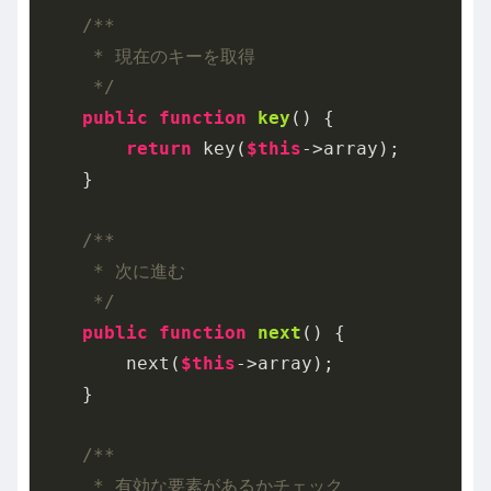
/**

     * 現在のキーを取得

     */
public
function
key
()
{

return
 key(
$this
->array);

    }

/**

     * 次に進む

     */
public
function
next
()
{

        next(
$this
->array);

    }

/**

     * 有効な要素があるかチェック
