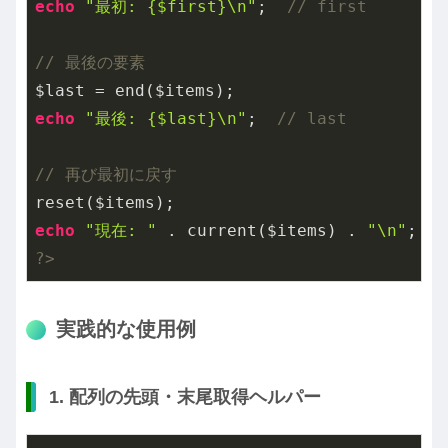
echo
"最初: {$first}\n"
;  
// first
// 最後の要素
echo
"最後: {$last}\n"
;  
// last
// 再び最初に戻す
echo
"現在: "
 . current($items) . 
"\n"
;  
/
?>
実践的な使用例
1. 配列の先頭・末尾取得ヘルパー