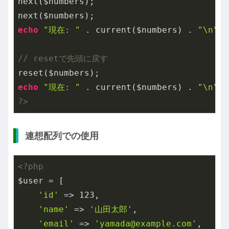
next($numbers);

echo
"現在: "
 . current($numbers) . 
"\n"
; 
// resetで先頭に戻す
echo
"現在: "
 . current($numbers) . 
"\n"
; 
?>
連想配列での使用
<?php
$user = [

'id'
 => 
123
,

'name'
 => 
'山田太郎'
,

'email'
 => 
'yamada@example.com'
,
