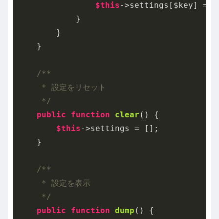
$this
->settings[$key] = $v
            }

        }

    }

/**

     * 設定をリセット

     */
public
function
clear
()
{

$this
->settings = [];

    }

/**

     * 設定を表示

     */
public
function
dump
()
{
