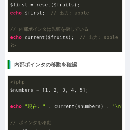
echo
 $first;  
// 出力: apple
// 内部ポインタは先頭を指している
echo
 current($fruits);  
// 出力: apple
?>
内部ポインタの移動を確認
<?php
$numbers = [
1
, 
2
, 
3
, 
4
, 
5
];

echo
"現在: "
 . current($numbers) . 
"\n"
; 
// ポインタを移動