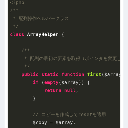
<?php
/**

 * 配列操作ヘルパークラス

 */
class
ArrayHelper
{

/**

     * 配列の最初の要素を取得（ポインタを変更しない
     */
public
static
function
first
($array)
if
 (
empty
($array)) {

return
null
;

        }

// コピーを作成してresetを適用
        $copy = $array;
