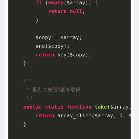
if
 (
empty
($array)) {

return
null
;

        }

        $copy = $array;

        end($copy);

return
 key($copy);

    }

/**

     * 配列の先頭N個を取得

     */
public
static
function
take
($array, $
return
 array_slice($array, 
0
, $co
    }
