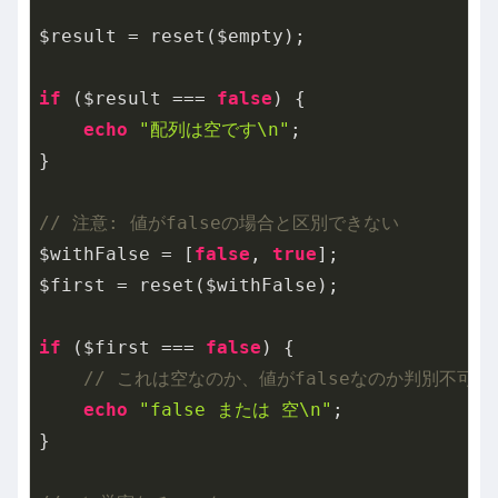
$result = reset($empty);

if
 ($result === 
false
) {

echo
"配列は空です\n"
;

}

// 注意: 値がfalseの場合と区別できない
$withFalse = [
false
, 
true
];

$first = reset($withFalse);

if
 ($first === 
false
) {

// これは空なのか、値がfalseなのか判別不可
echo
"false または 空\n"
;

}
