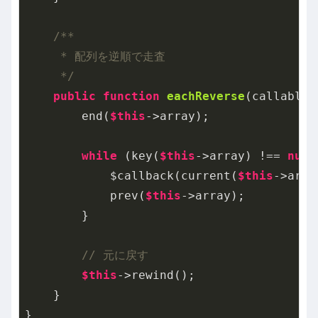
/**

     * 配列を逆順で走査

     */
public
function
eachReverse
(callable 
        end(
$this
->array);

while
 (key(
$this
->array) !== 
null
            $callback(current(
$this
->arra
            prev(
$this
->array);

        }

// 元に戻す
$this
->rewind();

    }

}
