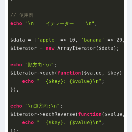
// 使用例
echo
"\n=== イテレーター ===\n"
;

$data = [
'apple'
 => 
10
, 
'banana'
 => 
20
, 
'
$iterator = 
new
 ArrayIterator($data);

echo
"順方向:\n"
;

$iterator->each(
function
($value, $key)
{

echo
"  {$key}: {$value}\n"
;

});

echo
"\n逆方向:\n"
;

$iterator->eachReverse(
function
($value, $
echo
"  {$key}: {$value}\n"
;
