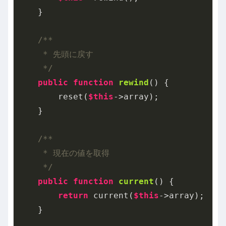
    }

/**

     * 先頭に戻す

     */
public
function
rewind
()
{

        reset(
$this
->array);

    }

/**

     * 現在の値を取得

     */
public
function
current
()
{

return
 current(
$this
->array);

    }
