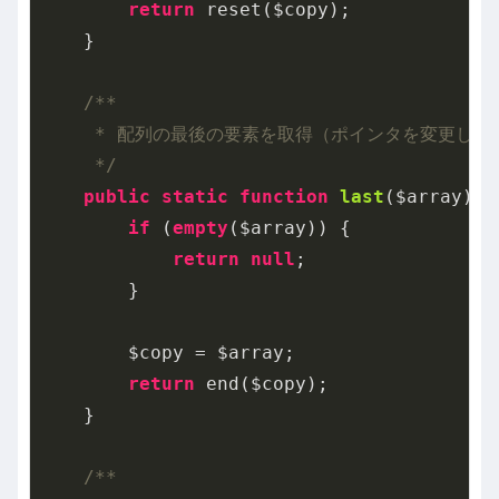
return
 reset($copy);

    }

/**

     * 配列の最後の要素を取得（ポインタを変更しない
     */
public
static
function
last
($array)
{

if
 (
empty
($array)) {

return
null
;

        }

        $copy = $array;

return
 end($copy);

    }

/**
