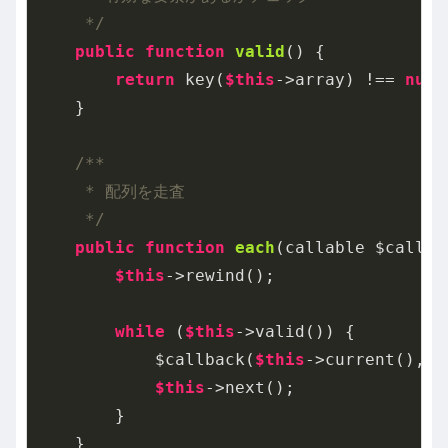
     */
public
function
valid
()
{

return
 key(
$this
->array) !== 
null
    }

/**

     * 配列を走査

     */
public
function
each
(callable $callba
$this
->rewind();

while
 (
$this
->valid()) {

            $callback(
$this
->current(), 
$
$this
->next();

        }

    }
