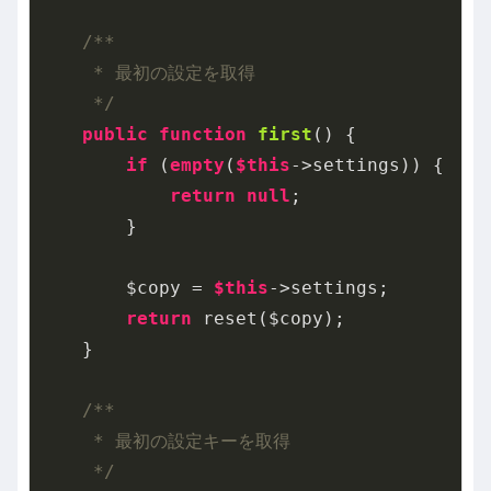
/**

     * 最初の設定を取得

     */
public
function
first
()
{

if
 (
empty
(
$this
->settings)) {

return
null
;

        }

        $copy = 
$this
->settings;

return
 reset($copy);

    }

/**

     * 最初の設定キーを取得

     */