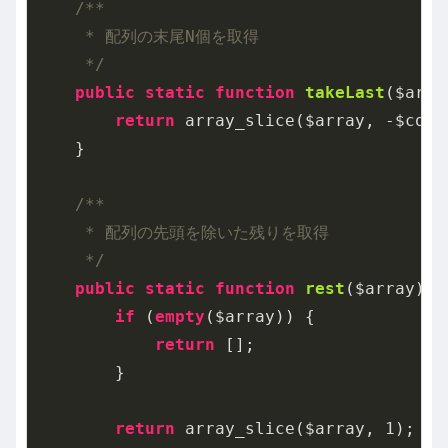
/**

     * 配列の末尾N個を取得

     */
public
static
function
takeLast
($arra
return
 array_slice($array, -$count
    }

/**

     * 配列の先頭を除いた残りを取得

     */
public
static
function
rest
($array)
{

if
 (
empty
($array)) {

return
 [];

        }

return
 array_slice($array, 
1
);
