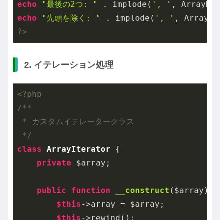
echo
"最後の2つ: "
 . implode(
', '
, ArrayHe
echo
"先頭を除く: "
 . implode(
', '
, ArrayHe
?>
2. イテレーション処理
<?php
/**

 * カスタムイテレータークラス

 */
class
ArrayIterator
{

private
 $array;

public
function
__construct
($array)
{

$this
->array = $array;

$this
->rewind();
