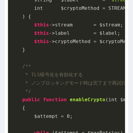
        int      $cryptoMethod = STREAM_C
    )
{

$this
->stream       = $stream;

$this
->label        = $label;

$this
->cryptoMethod = $cryptoMetho
    }

/**

     * TLS暗号化を有効化する

     * ノンブロッキングモード時は完了まで再試行する
     */
public
function
enableCrypto
(int $max
{

        $attempt = 
0
;

while
 ($attempt < $maxRetries) {
