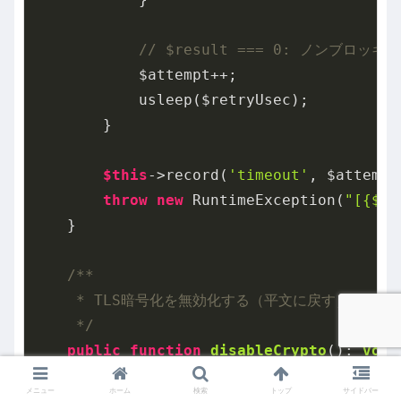
// $result === 0: ノンブロッ
            $attempt++;

            usleep($retryUsec);

        }

$this
->record(
'timeout'
, $attempt)
throw
new
 RuntimeException(
"[{$t
    }

/**

     * TLS暗号化を無効化する（平文に戻す）

     */
public
function
disableCrypto
()
: 
void
{

メニュー
ホーム
検索
トップ
サイドバー
        $result = stream_socket_enable_cr