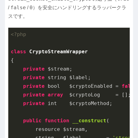
false
0
/
/
）を安全にハンドリングするラッパークラ
スです。
<?php
class
CryptoStreamWrapper
{

private
 $stream;

private
 string $label;

private
 bool   $cryptoEnabled = 
false
private
array
  $cryptoLog     = [];

private
 int    $cryptoMethod;

public
function
__construct
(

        resource $stream,

        string   $label        = 
'stream'