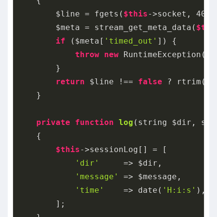
{

        $line = fgets(
$this
->socket, 
4096
        $meta = stream_get_meta_data(
$thi
if
 ($meta[
'timed_out'
]) {

throw
new
 RuntimeException(
"
        }

return
 $line !== 
false
 ? rtrim($l
    }

private
function
log
(string $dir, str
{

$this
->sessionLog[] = [

'dir'
     => $dir,

'message'
 => $message,

'time'
    => date(
'H:i:s'
),

        ];
