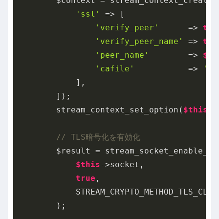
        $context = stream_context_create([
'ssl'
 => [

'verify_peer'
      => 
tru
'verify_peer_name'
 => 
tru
'peer_name'
        => 
$th
'cafile'
           => 
'/e
            ],

        ]);

        stream_context_set_option(
$this
->
// TLS暗号化を有効化
        $result = stream_socket_enable_cry
$this
->socket,

true
,

            STREAM_CRYPTO_METHOD_TLS_CLIEN
        );
