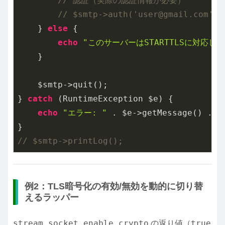
// 認証（実際の認証情報が必要）
// $smtp->auth('user@gmail.com', 
    } 
else
 {

echo
"このサーバーはSTARTTLSに対応し
    }

    $smtp->quit();

} 
catch
 (RuntimeException $e) {

echo
"エラー: "
 . $e->getMessage() . PH
// $smtp->printLog();
例2：TLS暗号化の有効/無効を動的に切り替
えるラッパー
stream_socket_enable_crypto
true
の返り値（