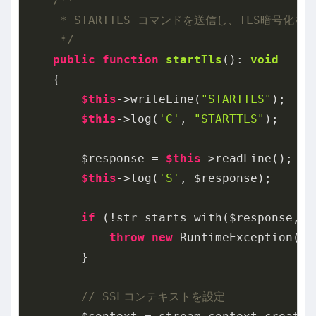
/**

     * STARTTLS コマンドを送信し、TLS暗号化を
     */
public
function
startTls
()
: 
void
{

$this
->writeLine(
"STARTTLS"
);

$this
->log(
'C'
, 
"STARTTLS"
);

        $response = 
$this
->readLine();

$this
->log(
'S'
, $response);

if
 (!str_starts_with($response, 
'
throw
new
 RuntimeException(
"
        }

// SSLコンテキストを設定