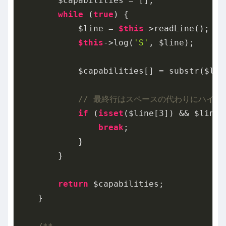
        $capabilities = [];

while
 (
true
) {

            $line = 
$this
->readLine();

$this
->log(
'S'
, $line);

            $capabilities[] = substr($lin
// 最終行はスペースの代わりにハイフ
if
 (
isset
($line[
3
]) && $line[
break
;

            }

        }

return
 $capabilities;

    }
