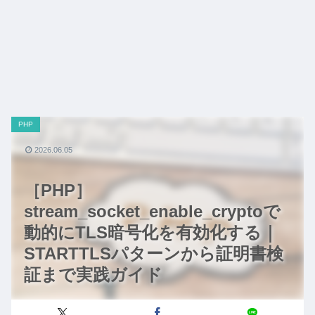
PHP
2026.06.05
［PHP］
stream_socket_enable_cryptoで
動的にTLS暗号化を有効化する｜
STARTTLSパターンから証明書検
証まで実践ガイド