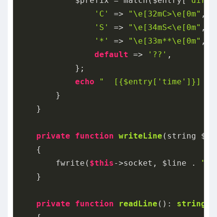
            $prefix = match($entry[
'dir'
]
'C'
 => 
"\e[32mC>\e[0m"
,  
'S'
 => 
"\e[34mS<\e[0m"
,  
'*'
 => 
"\e[33m**\e[0m"
,  
default
 => 
'??'
,

            };

echo
"  [{$entry['time']}] {$
        }

    }

private
function
writeLine
(string $li
{

        fwrite(
$this
->socket, $line . 
"\r
    }

private
function
readLine
()
: 
string