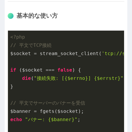
基本的な使い方
<?php
// 平文でTCP接続
$socket = stream_socket_client(
'tcp://smt
if
 ($socket === 
false
) {

die
(
"接続失敗: [{$errno}] {$errstr}"
);

}

// 平文でサーバーのバナーを受信
echo
"バナー: {$banner}"
;
