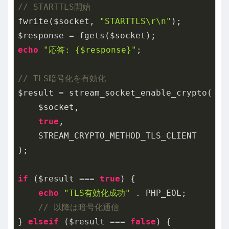
// STARTTLS開始
fwrite($socket, 
"STARTTLS\r\n"
);

echo
"応答: {$response}"
;

// TLS暗号化を有効化
$result = stream_socket_enable_crypto(

    $socket,

true
,

    STREAM_CRYPTO_METHOD_TLS_CLIENT

);

if
 ($result === 
true
) {

echo
"TLS有効化成功"
 . PHP_EOL;

// 以降は暗号化通信
} 
elseif
 ($result === 
false
) {
