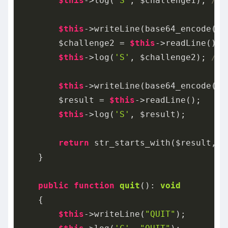
$this
->log(
'S'
, $challenge1); 
// 
$this
->writeLine(base64_encode($us
        $challenge2 = 
$this
->readLine();

$this
->log(
'S'
, $challenge2); 
// 
$this
->writeLine(base64_encode($pa
        $result = 
$this
->readLine();

$this
->log(
'S'
, $result);

return
 str_starts_with($result, 
'
    }

public
function
quit
()
: 
void
{

$this
->writeLine(
"QUIT"
);
