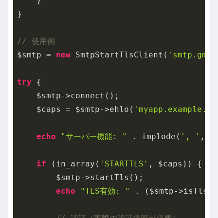
    }

}

// 使用例
$smtp = 
new
 SmtpStartTlsClient(
'smtp.gmai
try
 {

    $smtp->connect();

    $caps = $smtp->ehlo(
'myapp.example.co
echo
"サーバー機能: "
 . implode(
', '
, a
if
 (in_array(
'STARTTLS'
, $caps)) {

        $smtp->startTls();

echo
"TLS有効: "
 . ($smtp->isTlsEn