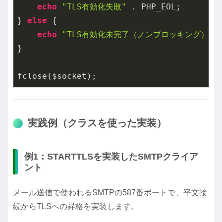
echo
"TLS有効化失敗"
 . PHP_EOL;

} 
else
 {

echo
"TLS有効化未完了（ノンブロッキング）"
 
}

実践例（クラスを使った実装）
例1：STARTTLSを実装したSMTPクライア
ント
メール送信で使われるSMTPの587番ポートで、平文接
続からTLSへの昇格を実装します。