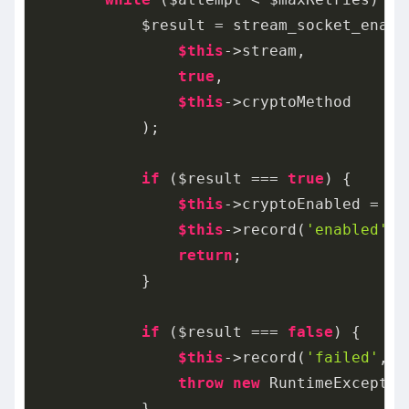
            $result = stream_socket_enable
$this
->stream,

true
,

$this
->cryptoMethod

            );

if
 ($result === 
true
) {

$this
->cryptoEnabled = 
tr
$this
->record(
'enabled'
, 
return
;

            }

if
 ($result === 
false
) {

$this
->record(
'failed'
, $
throw
new
 RuntimeExceptio
            }
