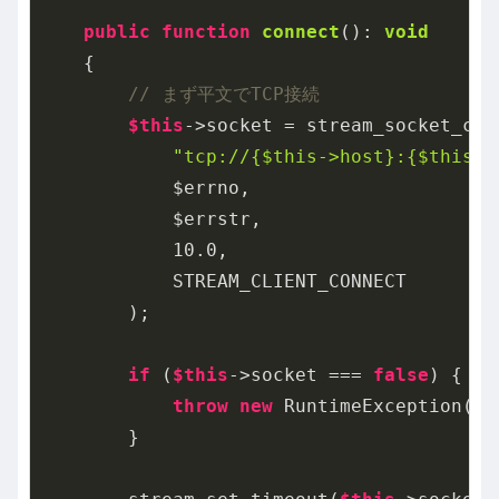
public
function
connect
()
: 
void
{

// まず平文でTCP接続
$this
->socket = stream_socket_clie
"tcp://{$this->host}:{$this->
            $errno,

            $errstr,

10.0
,

            STREAM_CLIENT_CONNECT

        );

if
 (
$this
->socket === 
false
) {

throw
new
 RuntimeException(
"接
        }
