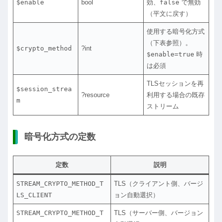
$enable
bool
効、
false
で無効
（平文に戻す）
使用する暗号化方式
（下表参照）。
$crypto_method
?int
$enable=true
時
は必須
TLSセッションを再
$session_strea
?resource
利用する場合の既存
m
ストリーム
暗号化方式の定数
定数
説明
STREAM_CRYPTO_METHOD_T
TLS（クライアント側、バージ
LS_CLIENT
ョン自動選択）
STREAM_CRYPTO_METHOD_T
TLS（サーバー側、バージョン