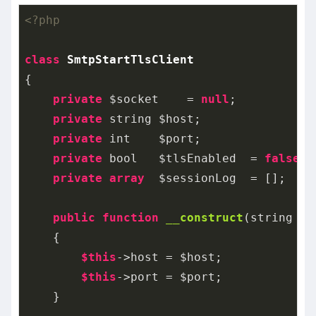
<?php
class
SmtpStartTlsClient
{

private
 $socket    = 
null
;

private
 string $host;

private
 int    $port;

private
 bool   $tlsEnabled  = 
false
;

private
array
  $sessionLog  = [];

public
function
__construct
(string $h
{

$this
->host = $host;

$this
->port = $port;

    }
