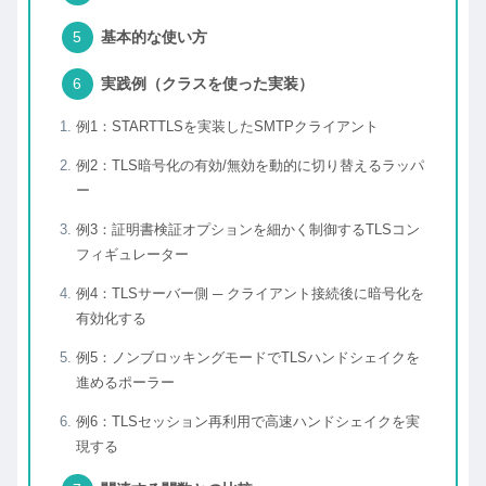
基本的な使い方
実践例（クラスを使った実装）
例1：STARTTLSを実装したSMTPクライアント
例2：TLS暗号化の有効/無効を動的に切り替えるラッパ
ー
例3：証明書検証オプションを細かく制御するTLSコン
フィギュレーター
例4：TLSサーバー側 ─ クライアント接続後に暗号化を
有効化する
例5：ノンブロッキングモードでTLSハンドシェイクを
進めるポーラー
例6：TLSセッション再利用で高速ハンドシェイクを実
現する