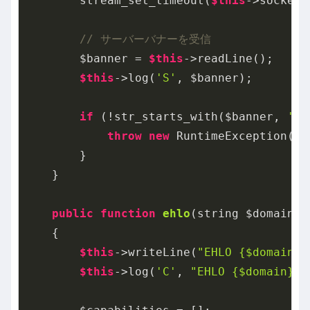
        stream_set_timeout(
$this
->socket,
// サーバーバナーを受信
        $banner = 
$this
->readLine();

$this
->log(
'S'
, $banner);

if
 (!str_starts_with($banner, 
'22
throw
new
 RuntimeException(
"
        }

    }

public
function
ehlo
(string $domain =
{

$this
->writeLine(
"EHLO {$domain}"
$this
->log(
'C'
, 
"EHLO {$domain}"
)