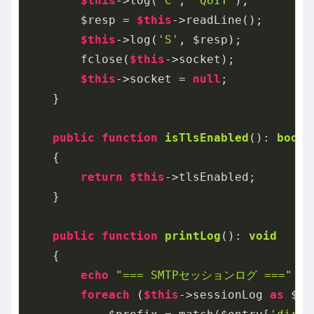
$this
->log(
'C'
, 
"QUIT"
);

        $resp = 
$this
->readLine();

$this
->log(
'S'
, $resp);

        fclose(
$this
->socket);

$this
->socket = 
null
;

    }

public
function
isTlsEnabled
()
: 
bool
{

return
$this
->tlsEnabled;

    }

public
function
printLog
()
: 
void
{

echo
"=== SMTPセッションログ ==="
 . 
foreach
 (
$this
->sessionLog 
as
 $en