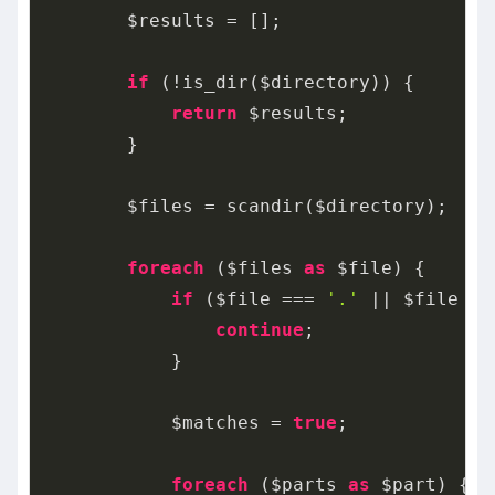
        $results = [];

if
 (!is_dir($directory)) {

return
 $results;

        }

        $files = scandir($directory);

foreach
 ($files 
as
 $file) {

if
 ($file === 
'.'
 || $file ==
continue
;

            }

            $matches = 
true
;

foreach
 ($parts 
as
 $part) {
