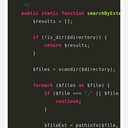
     */
public
static
function
searchByExtens
        $results = [];

if
 (!is_dir($directory)) {

return
 $results;

        }

        $files = scandir($directory);

foreach
 ($files 
as
 $file) {

if
 ($file === 
'.'
 || $file ==
continue
;

            }

            $fileExt = pathinfo($file, PAT