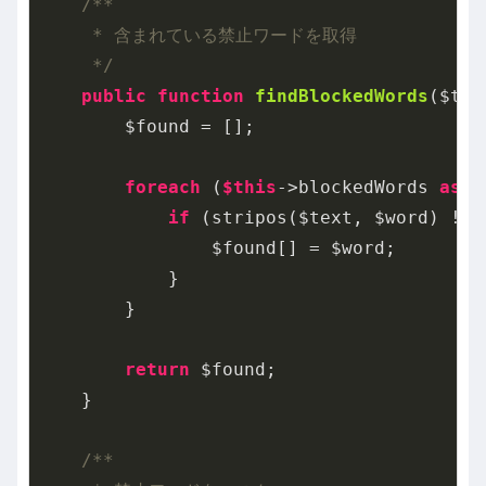
/**

     * 含まれている禁止ワードを取得

     */
public
function
findBlockedWords
($tex
        $found = [];

foreach
 (
$this
->blockedWords 
as
 $
if
 (stripos($text, $word) !==
                $found[] = $word;

            }

        }

return
 $found;

    }

/**
