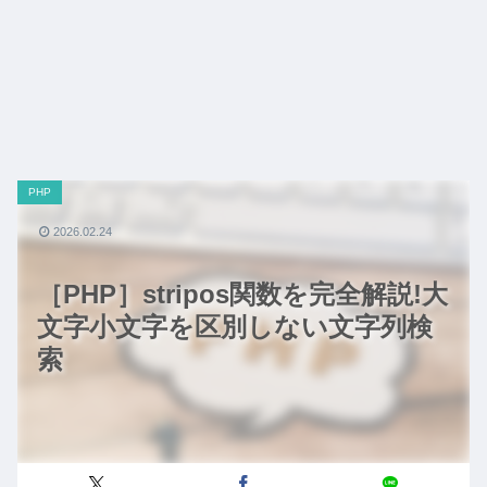
PHP
2026.02.24
［PHP］stripos関数を完全解説!大
文字小文字を区別しない文字列検
索