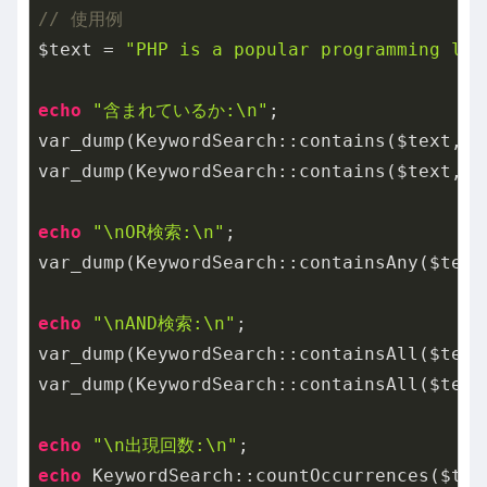
// 使用例
$text = 
"PHP is a popular programming lan
echo
"含まれているか:\n"
;

var_dump(KeywordSearch::contains($text, 
"
var_dump(KeywordSearch::contains($text, 
"
echo
"\nOR検索:\n"
;

var_dump(KeywordSearch::containsAny($text
echo
"\nAND検索:\n"
;

var_dump(KeywordSearch::containsAll($text
var_dump(KeywordSearch::containsAll($text
echo
"\n出現回数:\n"
echo
 KeywordSearch::countOccurrences($tex