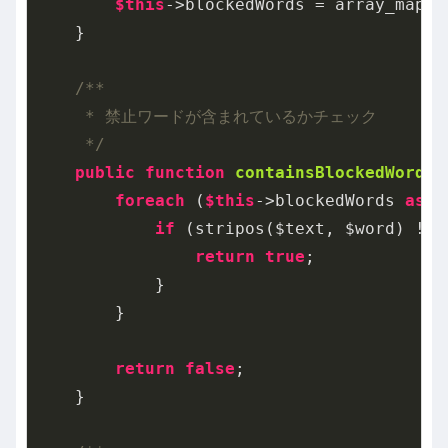
$this
->blockedWords = array_map(
'
    }

/**

     * 禁止ワードが含まれているかチェック

     */
public
function
containsBlockedWord
($
foreach
 (
$this
->blockedWords 
as
 $
if
 (stripos($text, $word) !==
return
true
;

            }

        }

return
false
;

    }
