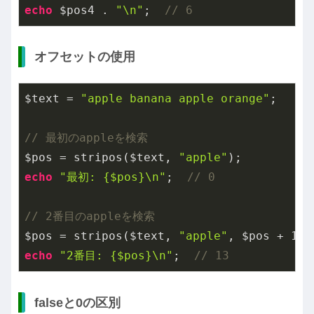
echo
 $pos4 . 
"\n"
;  
// 6
オフセットの使用
$text = 
"apple banana apple orange"
;

// 最初のappleを検索
$pos = stripos($text, 
"apple"
echo
"最初: {$pos}\n"
;  
// 0
// 2番目のappleを検索
$pos = stripos($text, 
"apple"
, $pos + 
1
echo
"2番目: {$pos}\n"
;  
// 13
falseと0の区別