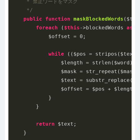
     * 禁止ワードをマスク

     */
public
function
maskBlockedWords
($tex
foreach
 (
$this
->blockedWords 
as
 $
            $offset = 
0
;

while
 (($pos = stripos($text,
                $length = strlen($word);

                $mask = str_repeat($maskCh
                $text = substr_replace($t
                $offset = $pos + $length;

            }

        }

return
 $text;

    }
