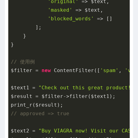
'original'
 => $text,

'masked'
 => $text,

'blocked_words'
 => []

        ];

    }

}

// 使用例
$filter = 
new
 ContentFilter([
'spam'
, 
'via
$text1 = 
"Check out this great product!"
;

$result = $filter->filter($text1);

// approved => true
$text2 = 
"Buy VIAGRA now! Visit our CASIN