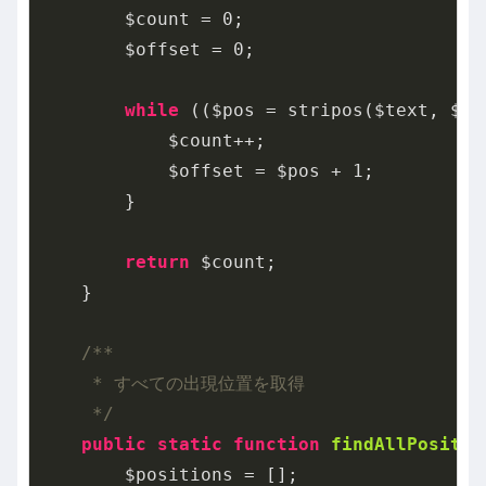
        $count = 
0
;

        $offset = 
0
;

while
 (($pos = stripos($text, $ke
            $count++;

            $offset = $pos + 
1
;

        }

return
 $count;

    }

/**

     * すべての出現位置を取得

     */
public
static
function
findAllPositio
        $positions = [];
