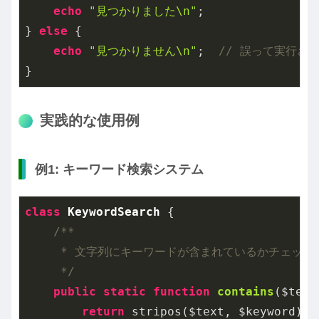
echo
"見つかりました\n"
;

} 
else
 {

echo
"見つかりません\n"
;  
// 誤って実行さ
実践的な使用例
例1: キーワード検索システム
class
KeywordSearch
{

/**

     * 文字列にキーワードが含まれているかチェック

     */
public
static
function
contains
($text
return
 stripos($text, $keyword) !