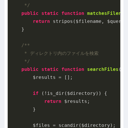
     */
public
static
function
matchesFilenam
return
 stripos($filename, $query)
    }

/**

     * ディレクトリ内のファイルを検索

     */
public
static
function
searchFiles
($d
        $results = [];

if
 (!is_dir($directory)) {

return
 $results;

        }

        $files = scandir($directory);
