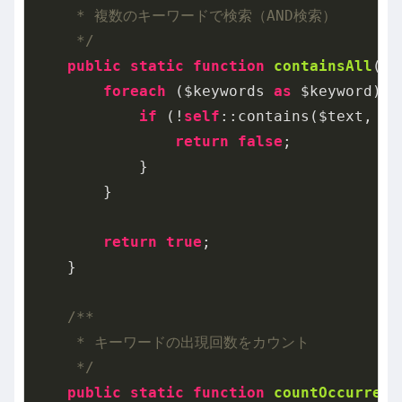
     * 複数のキーワードで検索（AND検索）

     */
public
static
function
containsAll
($t
foreach
 ($keywords 
as
 $keyword) {

if
 (!
self
::contains($text, $k
return
false
;

            }

        }

return
true
;

    }

/**

     * キーワードの出現回数をカウント

     */
public
static
function
countOccurrenc