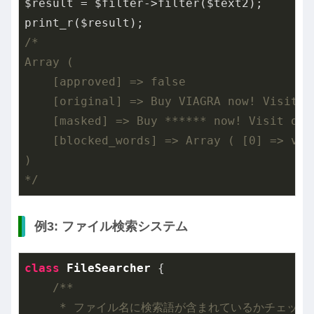
$result = $filter->filter($text2);

/*

Array (

    [approved] => false

    [original] => Buy VIAGRA now! Visit ou
    [masked] => Buy ****** now! Visit our 
    [blocked_words] => Array ( [0] => via
)

*/
例3: ファイル検索システム
class
FileSearcher
{

/**

     * ファイル名に検索語が含まれているかチェック
