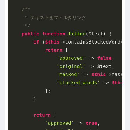
/**

     * テキストをフィルタリング

     */
public
function
filter
($text)
{

if
 (
$this
->containsBlockedWord($te
return
 [

'approved'
 => 
false
,

'original'
 => $text,

'masked'
 => 
$this
->maskBl
'blocked_words'
 => 
$this
-
            ];

        }

return
 [

'approved'
 => 
true
,
