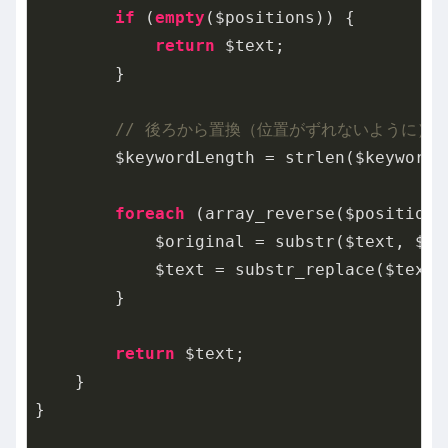
if
 (
empty
($positions)) {

return
 $text;

        }

// 後ろから置換（位置がずれないように）
        $keywordLength = strlen($keyword);
foreach
 (array_reverse($positions
            $original = substr($text, $po
            $text = substr_replace($text,
        }

return
 $text;

    }

}
