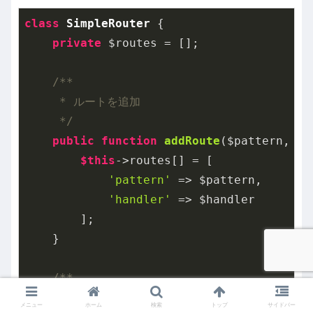
class
SimpleRouter
{

private
 $routes = [];

/**

     * ルートを追加

     */
public
function
addRoute
($pattern, $h
$this
->routes[] = [

'pattern'
 => $pattern,

'handler'
 => $handler

        ];

    }

/**

     * URLをルーティング

メニュー
ホーム
検索
トップ
サイドバー