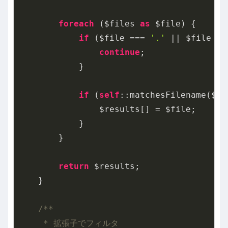
foreach
 ($files 
as
 $file) {

if
 ($file === 
'.'
 || $file ==
continue
;

            }

if
 (
self
::matchesFilename($fi
                $results[] = $file;

            }

        }

return
 $results;

    }

/**

     * 拡張子でフィルタ
