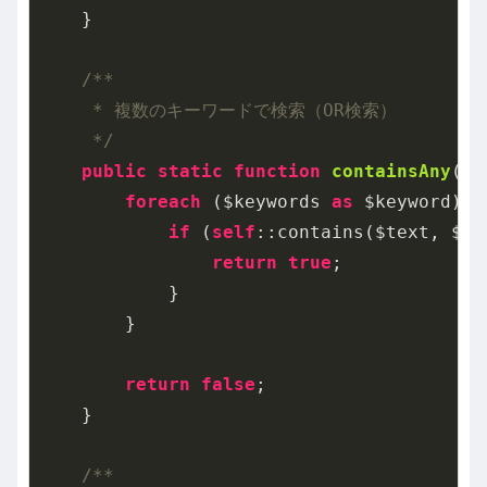
    }

/**

     * 複数のキーワードで検索（OR検索）

     */
public
static
function
containsAny
($t
foreach
 ($keywords 
as
 $keyword) {

if
 (
self
::contains($text, $key
return
true
;

            }

        }

return
false
;

    }

/**
