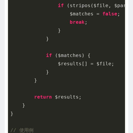
if
 (stripos($file, $part)
                    $matches = 
false
;

break
;

                }

            }

if
 ($matches) {

                $results[] = $file;

            }

        }

return
 $results;

    }

}

// 使用例