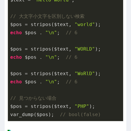
// 大文字小文字を区別しない検索
$pos = stripos($text, 
"world"
echo
 $pos . 
"\n"
;  
// 6
$pos = stripos($text, 
"WORLD"
echo
 $pos . 
"\n"
;  
// 6
$pos = stripos($text, 
"WoRlD"
echo
 $pos . 
"\n"
;  
// 6
// 見つからない場合
$pos = stripos($text, 
"PHP"
);

var_dump($pos);  
// bool(false)