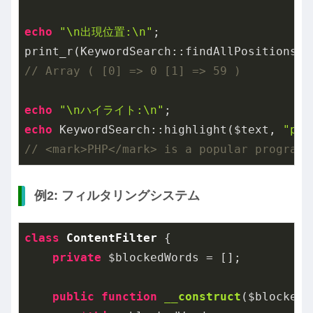
echo
"\n出現位置:\n"
;

print_r(KeywordSearch::findAllPositions($
// Array ( [0] => 0 [1] => 59 )
echo
"\nハイライト:\n"
echo
 KeywordSearch::highlight($text, 
"php
// <mark>PHP</mark> is a popular programm
例2: フィルタリングシステム
class
ContentFilter
{

private
 $blockedWords = [];

public
function
__construct
($blockedW