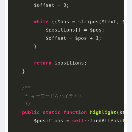
        $offset = 
0
;

while
 (($pos = stripos($text, $ke
            $positions[] = $pos;

            $offset = $pos + 
1
;

        }

return
 $positions;

    }

/**

     * キーワードをハイライト

     */
public
static
function
highlight
($tex
        $positions = 
self
::findAllPositio