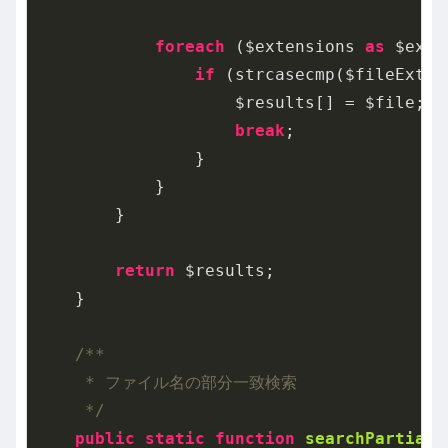
foreach
 ($extensions 
as
 $ext) 
if
 (strcasecmp($fileExt, 
                    $results[] = $file;

break
;

                }

            }

        }

return
 $results;

    }

/**

     * ファイル名の部分一致検索

     */
public
static
function
searchPartial
(