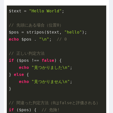
$text = 
"Hello World"
;

// 先頭にある場合（位置0）
$pos = stripos($text, 
"hello"
echo
 $pos . 
"\n"
;  
// 0
// 正しい判定方法
if
 ($pos !== 
false
) {

echo
"見つかりました\n"
;

} 
else
 {

echo
"見つかりません\n"
;

}

// 間違った判定方法（0はfalseと評価される）
if
 ($pos) {  
// 危険!