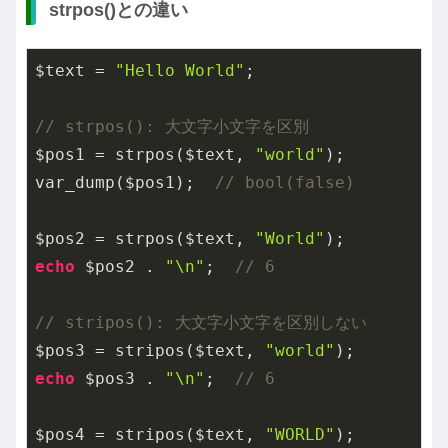
strpos()との違い
$text = 
"Hello World"
;

// strpos(): 大文字小文字を区別
$pos1 = strpos($text, 
"world"
);

var_dump($pos1);  
// bool(false)
$pos2 = strpos($text, 
"World"
echo
 $pos2 . 
"\n"
;  
// 6
// stripos(): 大文字小文字を区別しない
$pos3 = stripos($text, 
"world"
echo
 $pos3 . 
"\n"
;  
// 6
$pos4 = stripos($text, 
"WORLD"