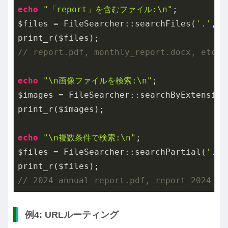
echo
"「report」を含むファイル:\n"
;

$files = FileSearcher::searchFiles(
'.'
, 
'
// report.pdf, monthly_report.docx, etc.
echo
"\n画像ファイルを検索:\n"
;

$images = FileSearcher::searchByExtension
print_r($images);

echo
"\n複数条件で検索:\n"
;

$files = FileSearcher::searchPartial(
'.'
,
// 2024_annual_report.pdf, report_2024_Q1
例4: URLルーティング