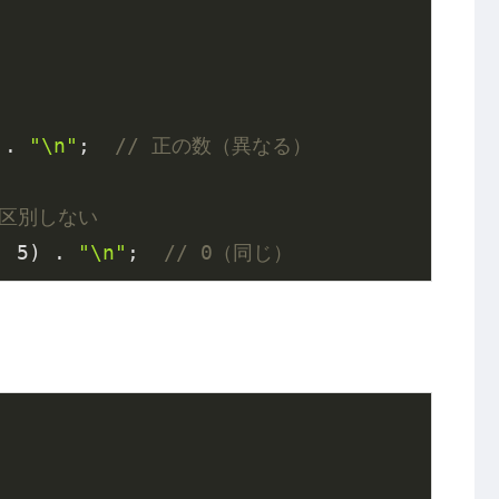
 . 
"\n"
;  
// 正の数（異なる）
字を区別しない
, 
5
) . 
"\n"
;  
// 0（同じ）