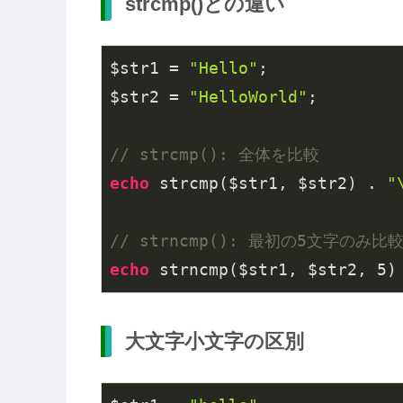
strcmp()との違い
$str1 = 
"Hello"
;

$str2 = 
"HelloWorld"
;

// strcmp(): 全体を比較
echo
 strcmp($str1, $str2) . 
"
// strncmp(): 最初の5文字のみ比
echo
 strncmp($str1, $str2, 
5
)
大文字小文字の区別