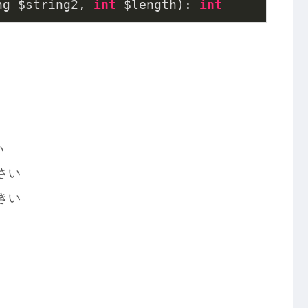
ng $string2, 
int
 $length): 
int
い
小さい
大きい