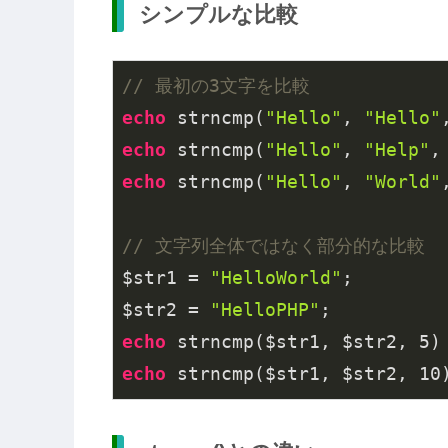
シンプルな比較
// 最初の3文字を比較
echo
 strncmp(
"Hello"
, 
"Hello"
echo
 strncmp(
"Hello"
, 
"Help"
,
echo
 strncmp(
"Hello"
, 
"World"
// 文字列全体ではなく部分的な比較
$str1 = 
"HelloWorld"
;

$str2 = 
"HelloPHP"
echo
 strncmp($str1, $str2, 
5
)
echo
 strncmp($str1, $str2, 
10