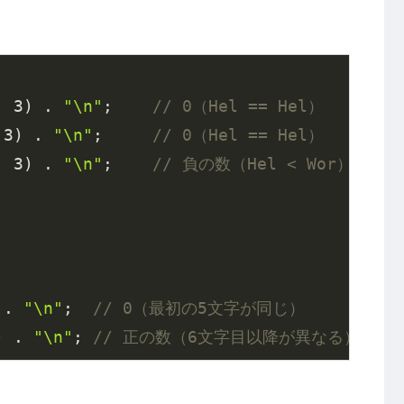
, 
3
) . 
"\n"
;    
// 0（Hel == Hel）
 
3
) . 
"\n"
;     
// 0（Hel == Hel）
, 
3
) . 
"\n"
;    
// 負の数（Hel < Wor）
 . 
"\n"
;  
// 0（最初の5文字が同じ）
) . 
"\n"
; 
// 正の数（6文字目以降が異なる）