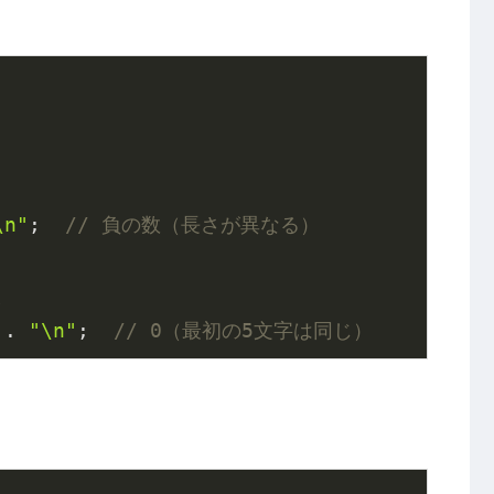
\n"
;  
// 負の数（長さが異なる）
較
 . 
"\n"
;  
// 0（最初の5文字は同じ）