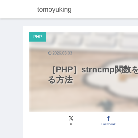
tomoyuking
PHP
2026.03.03
［PHP］strncmp
る方法
X
Facebook