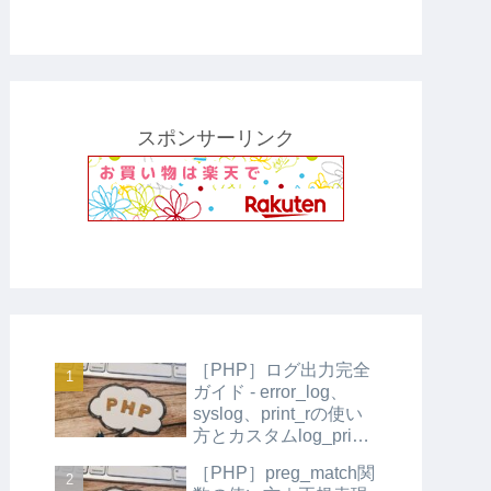
スポンサーリンク
［PHP］ログ出力完全
ガイド - error_log、
syslog、print_rの使い
方とカスタムlog_print
関数の実装
［PHP］preg_match関