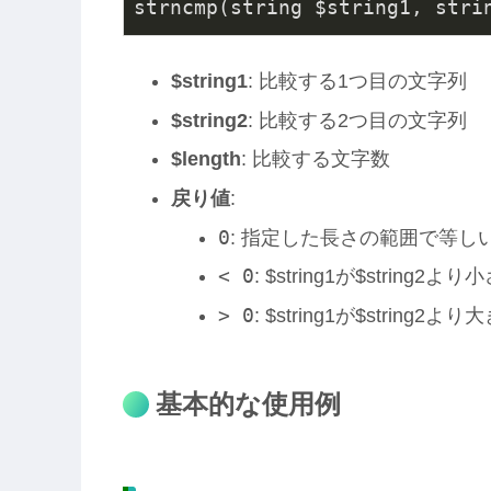
strncmp(string $string1, stri
$string1
: 比較する1つ目の文字列
$string2
: 比較する2つ目の文字列
$length
: 比較する文字数
戻り値
:
0
: 指定した長さの範囲で等し
< 0
: $string1が$string2より
> 0
: $string1が$string2より
基本的な使用例