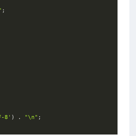
"
F-8'
) . 
"\n"