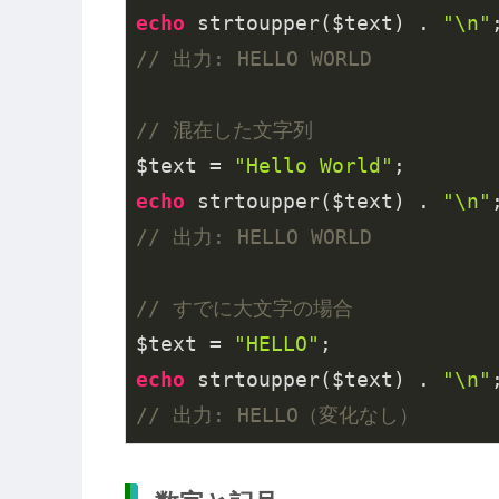
echo
 strtoupper($text) . 
"\n"
// 出力: HELLO WORLD
// 混在した文字列
$text = 
"Hello World"
echo
 strtoupper($text) . 
"\n"
// 出力: HELLO WORLD
// すでに大文字の場合
$text = 
"HELLO"
echo
 strtoupper($text) . 
"\n"
// 出力: HELLO（変化なし）