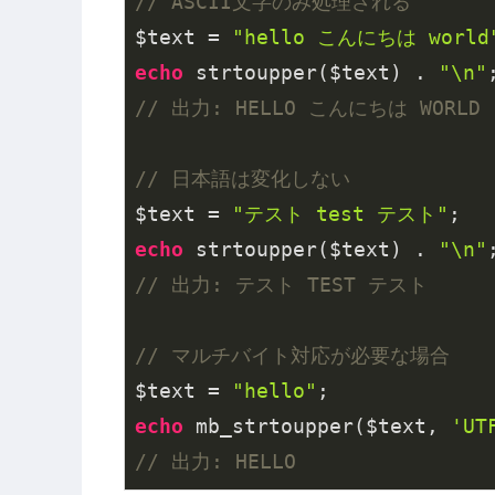
// ASCII文字のみ処理される
$text = 
"hello こんにちは world
echo
 strtoupper($text) . 
"\n"
// 出力: HELLO こんにちは WORLD
// 日本語は変化しない
$text = 
"テスト test テスト"
echo
 strtoupper($text) . 
"\n"
// 出力: テスト TEST テスト
// マルチバイト対応が必要な場合
$text = 
"hello"
echo
 mb_strtoupper($text, 
'UT
// 出力: HELLO