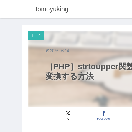
tomoyuking
PHP
2026.03.14
［PHP］strtoupp
変換する方法
X
Facebook