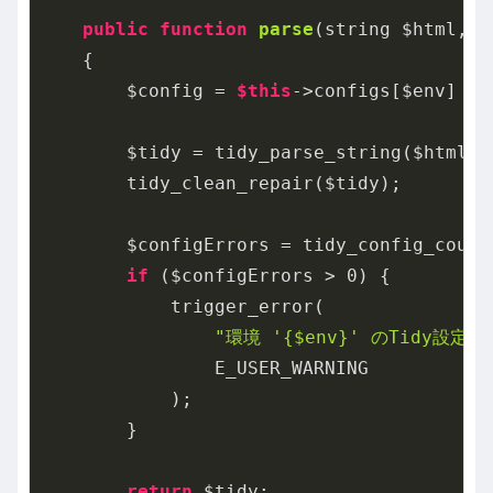
public
function
parse
(string $html, s
{

        $config = 
$this
->configs[$env] ??
        $tidy = tidy_parse_string($html, 
        tidy_clean_repair($tidy);

        $configErrors = tidy_config_count(
if
 ($configErrors > 
0
) {

            trigger_error(

"環境 '{$env}' のTidy設定
                E_USER_WARNING

            );

        }

return
 $tidy;
