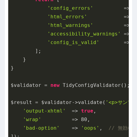
'config_errors'
          => $
'html_errors'
            => t
'html_warnings'
          => t
'accessibility_warnings'
 => t
'config_is_valid'
        => $
        ];

    }

}

$validator = 
new
 TidyConfigValidator();

$result = $validator->validate(
'<p>サンプル
'output-xhtml'
  => 
true
,

'wrap'
          => 
80
,

'bad-option'
    => 
'oops'
,  
// 無効な
]);
