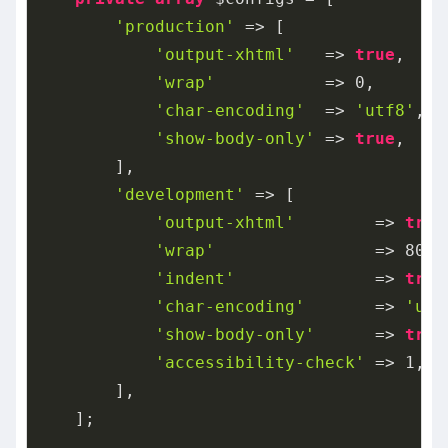
'production'
 => [

'output-xhtml'
   => 
true
,

'wrap'
           => 
0
,

'char-encoding'
  => 
'utf8'
,

'show-body-only'
 => 
true
,

        ],

'development'
 => [

'output-xhtml'
        => 
true
'wrap'
                => 
80
,

'indent'
              => 
true
'char-encoding'
       => 
'utf
'show-body-only'
      => 
true
'accessibility-check'
 => 
1
,

        ],

    ];
