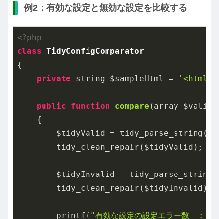
例2：有効な設定と無効な設定を比較する
<?php
class
TidyConfigComparator
{

private
 string $sampleHtml = 
'<html>
public
function
compare
(array $validC
{

        $tidyValid = tidy_parse_string(
$t
        tidy_clean_repair($tidyValid);

        $tidyInvalid = tidy_parse_string(
        tidy_clean_repair($tidyInvalid);

        printf(
"有効な設定の設定エラー数  : %d