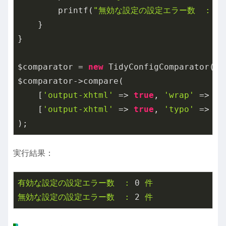
        printf(
"無効な設定の設定エラー数  : %d
    }

}

$comparator = 
new
 TidyConfigComparator();

$comparator->compare(

    [
'output-xhtml'
 => 
true
, 
'wrap'
 => 
0
,
    [
'output-xhtml'
 => 
true
, 
'typo'
 => 
tr
実行結果：
有効な設定の設定エラー数
:
0
件
無効な設定の設定エラー数
:
2
件