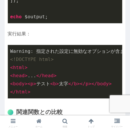
]);

echo
実行結果：
<!DOCTYPE html>
<
html
>
<
head
>
...
</
head
>
<
body
>
<
p
>
テスト
<
b
>
太字
</
b
>
</
p
>
</
body
>
</
html
>
関連関数との比較
メニュー
ホーム
検索
トップ
サイドバー