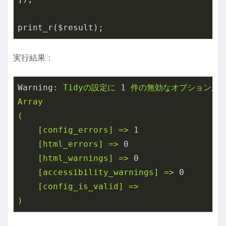
実行結果：
Warning:
Tidyの設定に
1
件の無効なオプションが
Array
(
[config_errors]
=>
1
[html_errors]
=>
0
[html_warnings]
=>
0
[accessibility_warnings]
=>
0
[config_is_valid]
=>
)