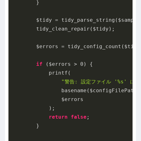
        }

        $tidy = tidy_parse_string($sample
        tidy_clean_repair($tidy);

        $errors = tidy_config_count($tidy)
if
 ($errors > 
0
) {

            printf(

"警告: 設定ファイル '%s' に
                basename($configFilePath),
                $errors

            );

return
false
;

        }
