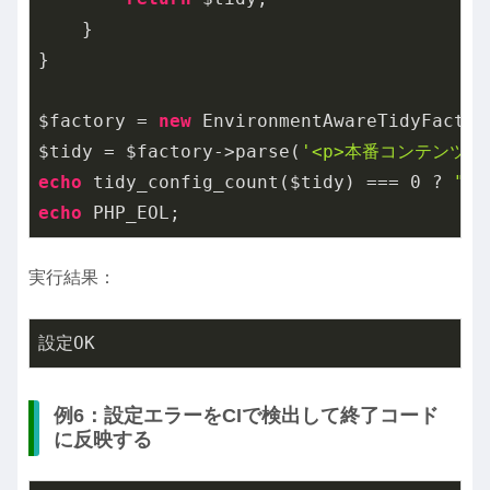
    }

}

$factory = 
new
 EnvironmentAwareTidyFactory
$tidy = $factory->parse(
'<p>本番コンテンツ</
echo
 tidy_config_count($tidy) === 
0
 ? 
"設
echo
実行結果：
例6：設定エラーをCIで検出して終了コード
に反映する