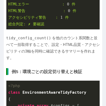
HTMLエラー
:
0
件
HTML警告
:
0
件
アクセシビリティ警告
:
1
件
総合判定:
✗
要確認
tidy_config_count()
を他のカウント系関数と並
べて一括取得することで、設定・HTML品質・アクセシ
ビリティの3軸を同時に確認できるサマリーを作れま
す。
例5：環境ごとの設定切り替えと検証
<?php
class
EnvironmentAwareTidyFactory
{

private
array
 $configs = [
