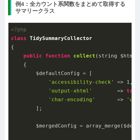
例4：全カウント系関数をまとめて取得する
サマリークラス
<?php
class
TidySummaryCollector
{

public
function
collect
(string $html,
{

        $defaultConfig = [

'accessibility-check'
 => 
1
,

'output-xhtml'
        => 
true
'char-encoding'
       => 
'utf
        ];

        $mergedConfig = array_merge($defa