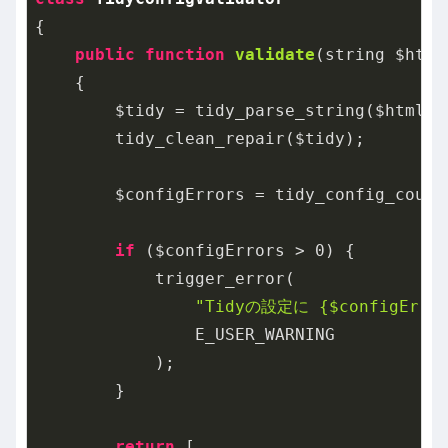
{

public
function
validate
(string $html
{

        $tidy = tidy_parse_string($html, 
        tidy_clean_repair($tidy);

        $configErrors = tidy_config_count(
if
 ($configErrors > 
0
) {

            trigger_error(

"Tidyの設定に {$configE
                E_USER_WARNING

            );

        }

return
 [
