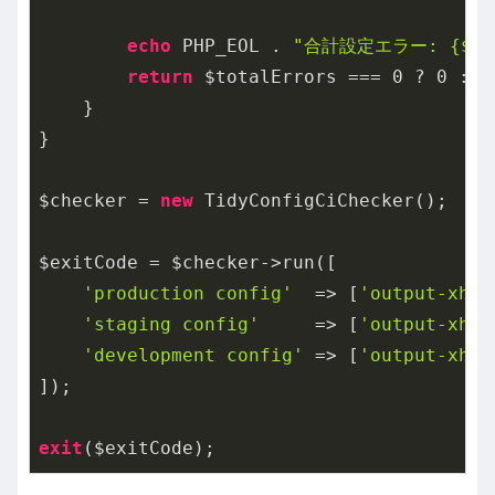
echo
 PHP_EOL . 
"合計設定エラー: {$tot
return
 $totalErrors === 
0
 ? 
0
 : 
1
    }

}

$checker = 
new
 TidyConfigCiChecker();

$exitCode = $checker->run([

'production config'
  => [
'output-xhtm
'staging config'
     => [
'output-xhtm
'development config'
 => [
'output-xhtm
]);

exit