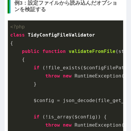
例3：設定ファイルから読み込んだオプショ
ンを検証する
<?php
class
TidyConfigFileValidator
{

public
function
validateFromFile
(stri
{

if
 (!file_exists($configFilePath))
throw
new
 RuntimeException(
"
        }

        $config = json_decode(file_get_co
if
 (!is_array($config)) {

throw
new
 RuntimeException(
"