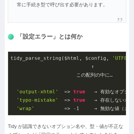
常に手続き型で呼び出す必要があります。
「設定エラー」とは何か
tidy_parse_string($html, $config, 
'UTF8'
)

                           ↑

                      この配列の中に…

'output-xhtml'
  => 
true
   → 有効なオプシ
'typo-mistake'
  => 
true
   → 存在しないオ
'wrap'
          => 
-1
Tidy が認識できないオプション名や、型・値が不正な