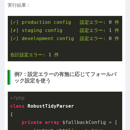
実行結果：
[✓]
production
config
設定エラー:
0
件
[✗]
staging
config
設定エラー:
1
件
[✓]
development
config
設定エラー:
0
件
合計設定エラー:
1
件
例7：設定エラーの有無に応じてフォールバ
ック設定を使う
<?php
class
RobustTidyParser
{

private
array
 $fallbackConfig = [
