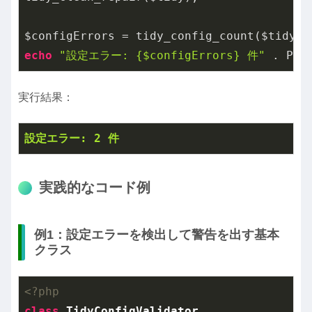
echo
"設定エラー: {$configErrors} 件"
実行結果：
設定エラー: 2 件
実践的なコード例
例1：設定エラーを検出して警告を出す基本
クラス
<?php
class
TidyConfigValidator