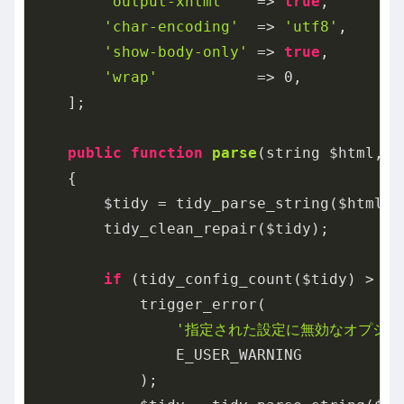
'output-xhtml'
   => 
true
,

'char-encoding'
  => 
'utf8'
,

'show-body-only'
 => 
true
,

'wrap'
           => 
0
,

    ];

public
function
parse
(string $html, a
{

        $tidy = tidy_parse_string($html, 
        tidy_clean_repair($tidy);

if
 (tidy_config_count($tidy) > 
0
)
            trigger_error(

'指定された設定に無効なオプショ
                E_USER_WARNING

            );
