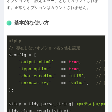
オプションが「設定エラー」としてカウントされま
す。正常なオプションはカウントされません。
基本的な使い方
<?php
// 存在しないオプション名を含む設定
$config = [

'output-xhtml'
   => 
true
,      
// 有効
'typo-option'
    => 
true
,      
// 無
'char-encoding'
  => 
'utf8'
,    
// 有効
'unknown-key'
    => 
'value'
,   
// 無
];

$tidy = tidy_parse_string(
'<p>テスト</p>'
,
tidy_clean_repair($tidy);
