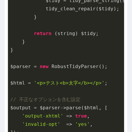
            $tidy = tidy_parse_string($ht
            tidy_clean_repair($tidy);

        }

return
 (string) $tidy;

    }

}

$parser = 
new
 RobustTidyParser();

$html = 
'<p>テスト<b>太字</b></p>'
;

// 不正なオプションを含む設定
$output = $parser->parse($html, [

'output-xhtml'
 => 
true
,

'invalid-opt'
  => 
'yes'
,
