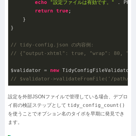
echo
"設定ファイルは有効です。"
 . PHP_
return
true
;

    }

}

// tidy-config.json の内容例:
// {"output-xhtml": true, "wrap": 80, "ba
$validator = 
new
// $validator->validateFromFile('/path/to
設定を外部JSONファイルで管理している場合、デプロ
tidy_config_count()
イ前の検証ステップとして
を使うことでオプション名のタイポを早期に発見でき
ます。