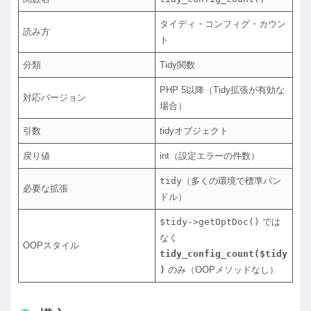
タイディ・コンフィグ・カウン
読み方
ト
分類
Tidy関数
PHP 5以降（Tidy拡張が有効な
対応バージョン
場合）
引数
tidyオブジェクト
戻り値
int（設定エラーの件数）
tidy
（多くの環境で標準バン
必要な拡張
ドル）
$tidy->getOptDoc()
では
なく
OOPスタイル
tidy_config_count($tidy
)
のみ（OOPメソッドなし）