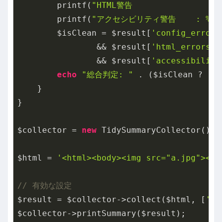
        printf(
"HTML警告                :
        printf(
"アクセシビリティ警告    : %d 
        $isClean = $result[
'config_errors
                && $result[
'html_errors'
]
                && $result[
'accessibility
echo
"総合判定: "
 . ($isClean ? 
'✓
    }

}

$collector = 
new
 TidySummaryCollector();

$html = 
'<html><body><img src="a.jpg"><p
// 有効な設定
$result = $collector->collect($html, [
'wr
$collector->printSummary($result);
