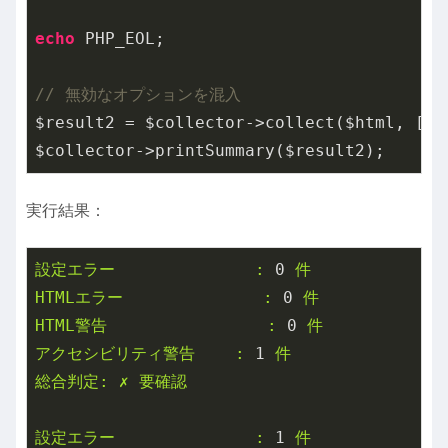
echo
 PHP_EOL;

// 無効なオプションを混入
$result2 = $collector->collect($html, [
'w
実行結果：
設定エラー
:
0
件
HTMLエラー
:
0
件
HTML警告
:
0
件
アクセシビリティ警告
:
1
件
総合判定:
✗
要確認
設定エラー
:
1
件