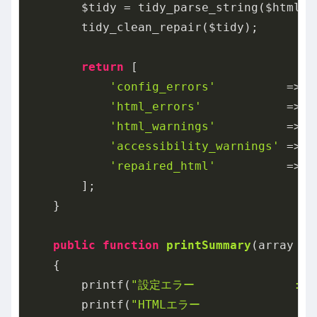
        $tidy = tidy_parse_string($html, 
        tidy_clean_repair($tidy);

return
 [

'config_errors'
          => t
'html_errors'
            => t
'html_warnings'
          => t
'accessibility_warnings'
 => t
'repaired_html'
          => (
        ];

    }

public
function
printSummary
(array $r
{

        printf(
"設定エラー              : %
        printf(
"HTMLエラー              : 