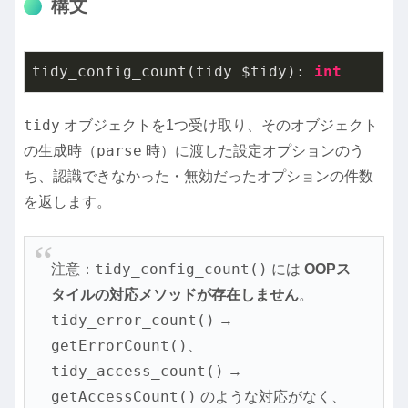
構文
tidy_config_count(tidy $tidy): 
int
tidy
オブジェクトを1つ受け取り、そのオブジェクト
parse
の生成時（
時）に渡した設定オプションのう
ち、認識できなかった・無効だったオプションの件数
を返します。
tidy_config_count()
注意：
には
OOPス
タイルの対応メソッドが存在しません
。
tidy_error_count()
→
getErrorCount()
、
tidy_access_count()
→
getAccessCount()
のような対応がなく、