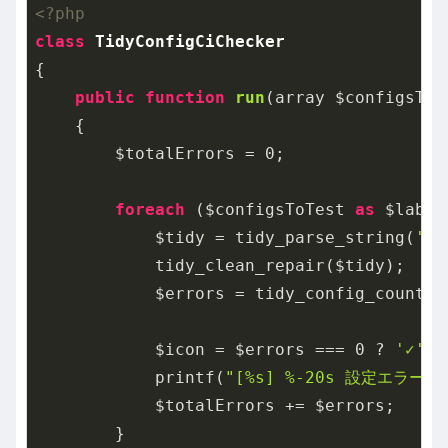
<?php
class
TidyConfigCiChecker
{

public
function
run
(array $configsToT
{

        $totalErrors = 
0
;

foreach
 ($configsToTest 
as
 $label
            $tidy = tidy_parse_string(
'<p
            tidy_clean_repair($tidy);

            $errors = tidy_config_count($t
            $icon = $errors === 
0
 ? 
'✓'
 :
            printf(
"[%s] %-20s 設定エラー: 
            $totalErrors += $errors;

        }
