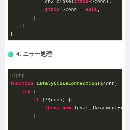
            db2_close(
$this
->conn);

$this
->conn = 
null
;

        }

    }

}
4. エラー処理
<?php
function
safelyCloseConnection
($conn)
: 
bo
try
 {

if
 (!$conn) {

throw
new
 InvalidArgumentExce
        }
