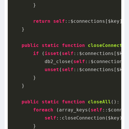
        }

return
self
::$connections[$key][
'
    }

public
static
function
closeConnectio
if
 (
isset
(
self
::$connections[$key]
            db2_close(
self
::$connections[
unset
(
self
::$connections[$key]
        }

    }

public
static
function
closeAll
()
: 
vo
foreach
 (array_keys(
self
::$connec
self
::closeConnection($key);

        }
