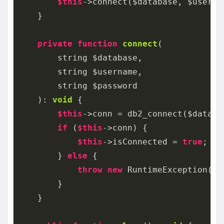
$this
->connect($database, $userna
    }

private
function
connect
(

        string $database,

        string $username,

        string $password

    )
: 
void
{

$this
->conn = db2_connect($databa
if
 (
$this
->conn) {

$this
->isConnected = 
true
;

        } 
else
 {

throw
new
 RuntimeException(
"
        }

    }
