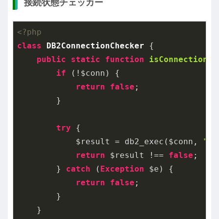
接続状態チェッカー
<?php
class
DB2ConnectionChecker
{

public
static
function
isConnectionAc
if
 (!$conn) {

return
false
;

        }

try
 {

            $result = db2_exec($conn, 
"SE
return
 $result !== 
false
;

        } 
catch
 (
Exception
 $e) {

return
false
;

        }

    }
