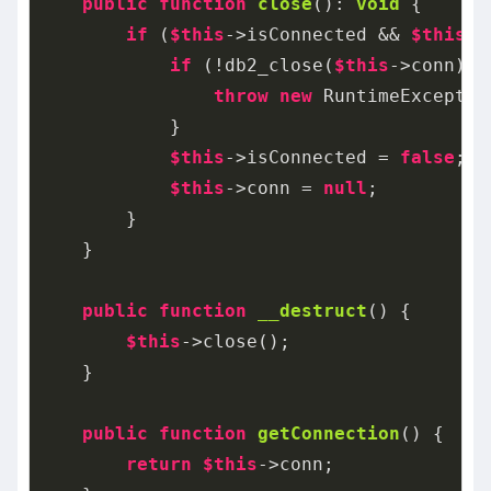
public
function
close
()
: 
void
{

if
 (
$this
->isConnected && 
$this
->
if
 (!db2_close(
$this
->conn)) {
throw
new
 RuntimeExceptio
            }

$this
->isConnected = 
false
;

$this
->conn = 
null
;

        }

    }

public
function
__destruct
()
{

$this
->close();

    }

public
function
getConnection
()
{

return
$this
->conn;
