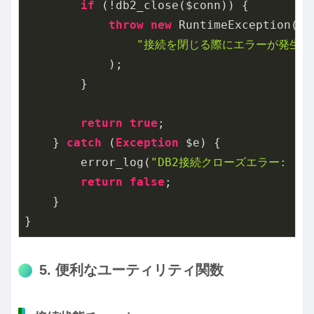
if
 (!db2_close($conn)) {

throw
new
 RuntimeException(

"接続を閉じる際にエラーが発生: 
            );

        }

return
true
;

    } 
catch
 (
Exception
 $e) {

        error_log(
"DB2接続クローズエラー: "
 
return
false
;

    }

}
5. 便利なユーティリティ関数