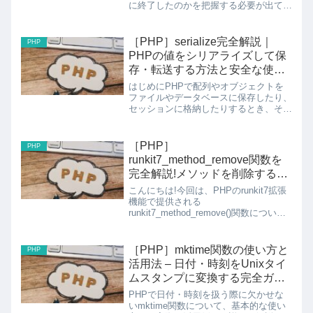
に終了したのかを把握する必要が出てき
ます。今回は、子プロセスがシグナルに
よって終了したかどうかを判定する
pcntl_wifsignaled関数について、実践的
［PHP］serialize完全解説｜
PHP
な例を交え...
PHPの値をシリアライズして保
存・転送する方法と安全な使い
方
はじめにPHPで配列やオブジェクトを
ファイルやデータベースに保存したり、
セッションに格納したりするとき、その
ままでは保存できません。このような場
面で活躍するのが serialize() です。
serialize() はPHPのあらゆる値（配...
［PHP］
PHP
runkit7_method_remove関数を
完全解説!メソッドを削除する方
法
こんにちは!今回は、PHPのrunkit7拡張
機能で提供される
runkit7_method_remove()関数について
詳しく解説していきます。既存のクラス
メソッドを実行時に削除できる、特殊な
関数です!runkit7_method_remo...
［PHP］mktime関数の使い方と
PHP
活用法 – 日付・時刻をUnixタイ
ムスタンプに変換する完全ガイ
ド
PHPで日付・時刻を扱う際に欠かせな
いmktime関数について、基本的な使い