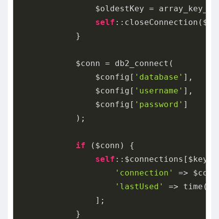
                $oldestKey = array_key_fi
self
::closeConnection($old
            }

            $conn = db2_connect(

                $config[
'database'
],

                $config[
'username'
],

                $config[
'password'
]

            );

if
 ($conn) {

self
::$connections[$key] =
'connection'
 => $conn,
'lastUsed'
 => time()

                ];

            }
