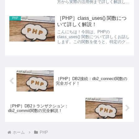
方から実際の活用例まで詳しく解説しま
す。日付計算やタイムスタンプ操作をマ
スターして、より効率的な時間処理を実
現しましょう。mktime関数とは？
［PHP］class_uses() 関数につ
PHP
mktime（mak...
いて詳しく解説！
こんにちは！今回は、PHPの
class_uses() 関数について詳しくお話し
します。この関数を使うと、特定のクラ
スが使用しているトレイト（trait）を取
得することができます。class_uses() 関
数とは？class_uses()...
［PHP］DB2接続：db2_connect関数の
完全ガイド！
［PHP］DB2トランザクション：
db2_commit関数の完全解説！
ホーム
PHP