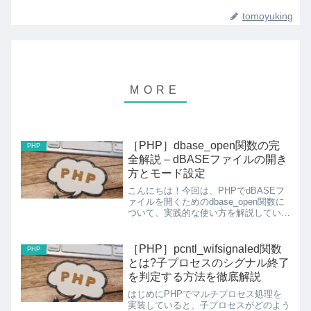
tomoyuking
［PHP］dbase_open関数の完
PHP
全解説 – dBASEファイルの開き
方とモード設定
こんにちは！今回は、PHPでdBASEフ
ァイルを開くためのdbase_open関数に
ついて、実践的な使い方を解説していき
ます。目次dbase_open関数の基本アク
セスモードの解説実装例と使い方エラー
ハンドリングベストプラクティス1.
［PHP］pcntl_wifsignaled関数
PHP
db...
とは?子プロセスのシグナル終了
を判定する方法を徹底解説
はじめにPHPでマルチプロセス処理を
実装していると、子プロセスがどのよう