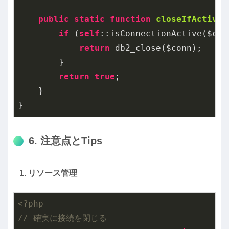
public
static
function
closeIfActive
(
if
 (
self
::isConnectionActive($conn
return
 db2_close($conn);

        }

return
true
;

    }

}
6. 注意点とTips
リソース管理
<?php
// 確実に接続を閉じる