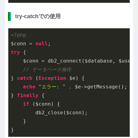
try-catchでの使用
<?php
$conn = 
null
try
 {

    $conn = db2_connect($database, $userna
// データベース操作
} 
catch
 (
Exception
 $e) {

echo
"エラー: "
 . $e->getMessage();

} 
finally
 {

if
 ($conn) {

        db2_close($conn);

    }

}