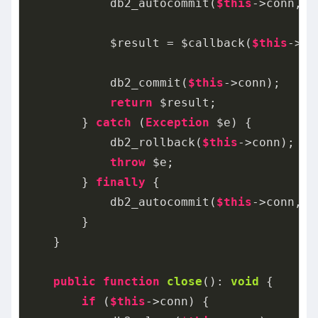
            db2_autocommit(
$this
->conn, D
            $result = $callback(
$this
->co
            db2_commit(
$this
->conn);

return
 $result;

        } 
catch
 (
Exception
 $e) {

            db2_rollback(
$this
->conn);

throw
 $e;

        } 
finally
 {

            db2_autocommit(
$this
->conn, D
        }

    }

public
function
close
()
: 
void
{

if
 (
$this
->conn) {
