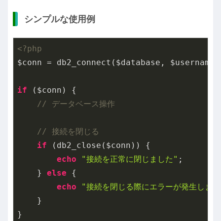
シンプルな使用例
<?php
$conn = db2_connect($database, $username, 
if
 ($conn) {

// データベース操作
// 接続を閉じる
if
 (db2_close($conn)) {

echo
"接続を正常に閉じました"
;

    } 
else
 {

echo
"接続を閉じる際にエラーが発生しまし
    }

}