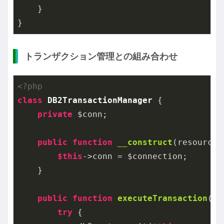
    }

}
トランザクション管理との組み合わせ
<?php
class
DB2TransactionManager
{

private
 $conn;

public
function
__construct
(resource 
$this
->conn = $connection;

    }

public
function
executeTransaction
(ca
try
 {
