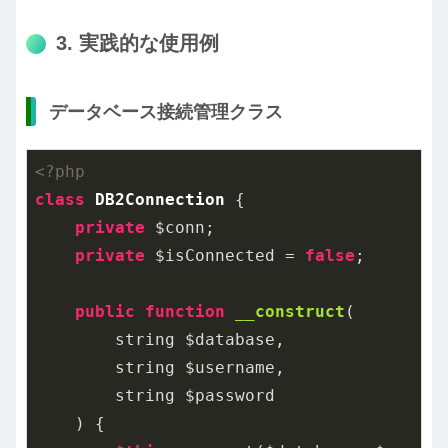
3. 実践的な使用例
データベース接続管理クラス
<?php
class
DB2Connection
{

private
 $conn;

private
 $isConnected = 
false
;

public
function
__construct
(

        string $database,

        string $username,

        string $password

    )
{
