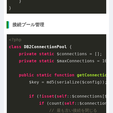
    }

}
接続プール管理
<?php
class
DB2ConnectionPool
{

private
static
 $connections = [];

private
static
 $maxConnections = 
10
;

public
static
function
getConnection
(
        $key = md5(serialize($config));

if
 (!
isset
(
self
::$connections[$key
if
 (count(
self
::$connections)
// 最も古い接続を閉じる